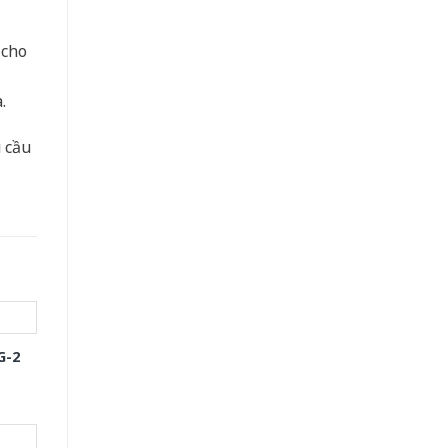
 cho
.
u cầu
G-2