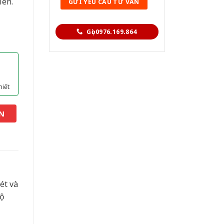
iên.
Gọi 0976.169.864
hiết
N
ét và
độ