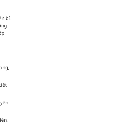
n bỉ.
ộng.
ớp
rọng,
iết
 yên
iên.