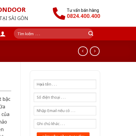
GONDOOR
Tư vấn bán hàng
0824.400.400
TẠI SÀI GÒN
Tìm
kiếm:
t bậc
iữa
n của
hảo
ện