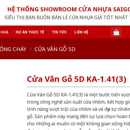
HỆ THỐNG SHOWROOM CỬA NHỰA SAI
SIÊU THỊ BÁN BUÔN BÁN LẺ CỬA NHỰA GIÁ TỐT NHẤT 
 GIÁ
DỰ ÁN THỰC TẾ
TIN TỨC
LIÊN HỆ
ỐNG CHÁY
/
CỬA VÂN GỖ 5D
Cửa Vân Gỗ 5D KA-1.41(3)
Cửa Vân Gỗ 5D KA-1.41(3) là một bước tiến vượ
trong công nghệ sản xuất cửa nhôm, kết hợp g
tính năng vượt trội của nhôm và vẻ đẹp tự nhiê
gỗ. Sản phẩm này mang đến sự lựa chọn hoàn 
cho những ai muốn có một không gian sống hi