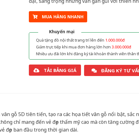
đại, sang trọng nhưng vẫn gần gũi với thiên nh
MUA HÀNG NHANH
Khuyến mại
Quà tặng đồ nội thất trang trí lên đến
1.000.000đ
Giảm trực tiếp khi mua đơn hàng lớn hơn
3.000.000đ
Nhiều ưu đãi lớn khi đăng ký tài khoản thành viên thân t
TẢI BẢNG GIÁ
ĐĂNG KÝ TƯ VẤ
ân gỗ 5D tiên tiến, tạo ra các họa tiết vân gỗ nổi bật, sắc n
không chỉ mang đến vẻ đẹp thẩm mỹ cao mà còn tăng cường 
ẻ đẹp ban đầu trong thời gian dài.