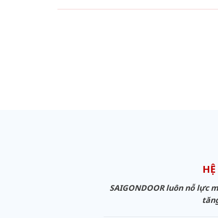
HỆ
SAIGONDOOR luôn nỗ lực man
tăng