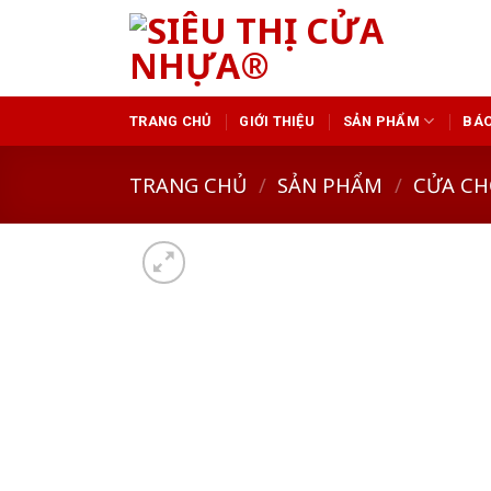
Skip
to
content
TRANG CHỦ
GIỚI THIỆU
SẢN PHẨM
BÁO
TRANG CHỦ
/
SẢN PHẨM
/
CỬA CH