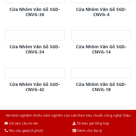
Cửa Nhôm Vân Gỗ SGD-
Cửa Nhôm Vân Gỗ SGD-
CNVG-36
CNVG-4
Cửa Nhôm Vân Gỗ SGD-
Cửa Nhôm Vân Gỗ SGD-
CNVG-34
CNVG-14
Cửa Nhôm Vân Gỗ SGD-
Cửa Nhôm Vân Gỗ SGD-
CNVG-42
CNVG-18
Với kinh nghiệm nhiêu năm nghiên cứu cửa theo tiêu chuẩn công nghệ Châu
Âu.Chúng tôi tự tin là nhà sản xuất & cung cấp hàng đầu tại Việt Nam!
Gửi yêu cầu tư vấn
Tải báo giá tổng hợp
Yêu cầu gọi lại (3 phút)
Dành cho đại lý