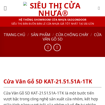
Skip
to
content
HỆ THỐNG SHOWROOM CỬA NHỰA SAIGONDOOR
SIÊU THỊ BÁN BUÔN BÁN LẺ CỬA NHỰA GIÁ TỐT NHẤT TẠI SÀI GÒN
TRANG CHỦ
/
SẢN PHẨM
/
CỬA CHỐNG CHÁY
/
CỬA
VÂN GỖ 5D
Cửa Vân Gỗ 5D KAT-21.51.51A-1TK
Cửa Vân Gỗ 5D KAT-21.51.51A-1TK là một bước tiến
vượt bậc trong công nghệ sản xuất cửa nhôm, kết hợp
giữa tính năng vượt trội của nhôm và vẻ đẹp tự nhiên