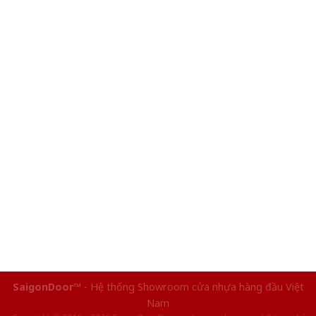
SaigonDoor™
- Hệ thống Showroom cửa nhựa hàng đầu Việt
Nam