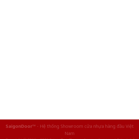
SaigonDoor™
- Hệ thống Showroom cửa nhựa hàng đầu Việt
Nam