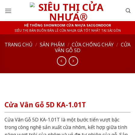
Skip
to
content
HỆ THỐNG SHOWROOM CỬA NHỰA SAIGONDOOR
SIÊU THỊ BÁN BUÔN BÁN LẺ CỬA NHỰA GIÁ TỐT NHẤT TẠI SÀI GÒN
TRANG CHỦ
/
SẢN PHẨM
/
CỬA CHỐNG CHÁY
/
CỬA
VÂN GỖ 5D
Cửa Vân Gỗ 5D KA-1.01T
Cửa Vân Gỗ 5D KA-1.01T là một bước tiến vượt bậc
trong công nghệ sản xuất cửa nhôm, kết hợp giữa tính
năng vượt trội của nhôm và vẻ đẹp tự nhiên của gỗ. Sản