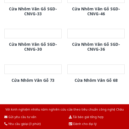
Cửa Nhôm Vân Gỗ SGD-
Cửa Nhôm Vân Gỗ SGD-
CNVG-33
CNVG-46
Cửa Nhôm Vân Gỗ SGD-
Cửa Nhôm Vân Gỗ SGD-
CNVG-30
CNVG-36
Cửa Nhôm Vân Gỗ 73
Cửa Nhôm Vân Gỗ 68
Với kinh nghiệm nhiêu năm nghiên cứu cửa theo tiêu chuẩn công nghệ Châu
Âu.Chúng tôi tự tin là nhà sản xuất & cung cấp hàng đầu tại Việt Nam!
Gửi yêu cầu tư vấn
Tải báo giá tổng hợp
Yêu cầu gọi lại (3 phút)
Dành cho đại lý