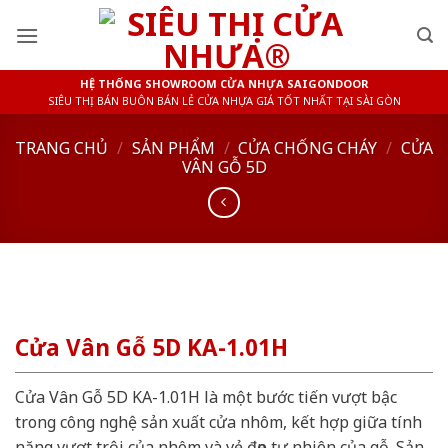
Skip
to
content
HỆ THỐNG SHOWROOM CỬA NHỰA SAIGONDOOR
SIÊU THỊ BÁN BUÔN BÁN LẺ CỬA NHỰA GIÁ TỐT NHẤT TẠI SÀI GÒN
TRANG CHỦ
/
SẢN PHẨM
/
CỬA CHỐNG CHÁY
/
CỬA
VÂN GỖ 5D
Cửa Vân Gỗ 5D KA-1.01H
Cửa Vân Gỗ 5D KA-1.01H là một bước tiến vượt bậc
trong công nghệ sản xuất cửa nhôm, kết hợp giữa tính
năng vượt trội của nhôm và vẻ đẹp tự nhiên của gỗ. Sản