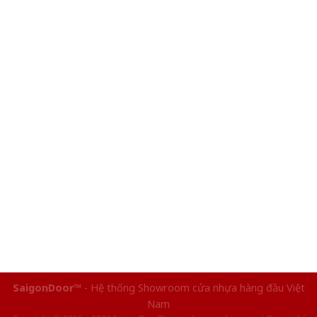
SaigonDoor™
- Hệ thống Showroom cửa nhựa hàng đầu Việt
Nam