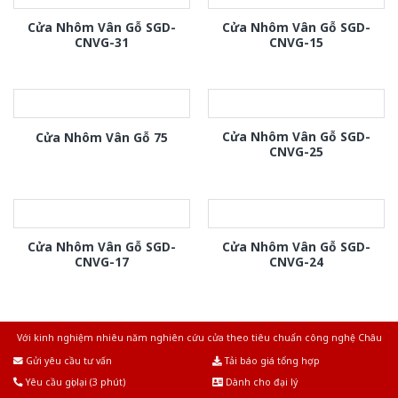
Cửa Nhôm Vân Gỗ SGD-
Cửa Nhôm Vân Gỗ SGD-
CNVG-31
CNVG-15
Cửa Nhôm Vân Gỗ SGD-
Cửa Nhôm Vân Gỗ 75
CNVG-25
Cửa Nhôm Vân Gỗ SGD-
Cửa Nhôm Vân Gỗ SGD-
CNVG-17
CNVG-24
Với kinh nghiệm nhiêu năm nghiên cứu cửa theo tiêu chuẩn công nghệ Châu
Âu.Chúng tôi tự tin là nhà sản xuất & cung cấp hàng đầu tại Việt Nam!
Gửi yêu cầu tư vấn
Tải báo giá tổng hợp
Yêu cầu gọi lại (3 phút)
Dành cho đại lý