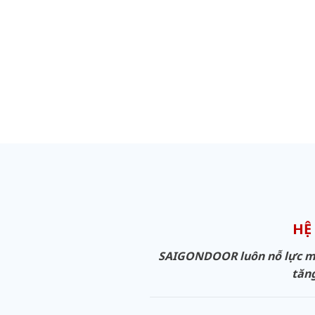
HỆ
SAIGONDOOR luôn nỗ lực man
tăng