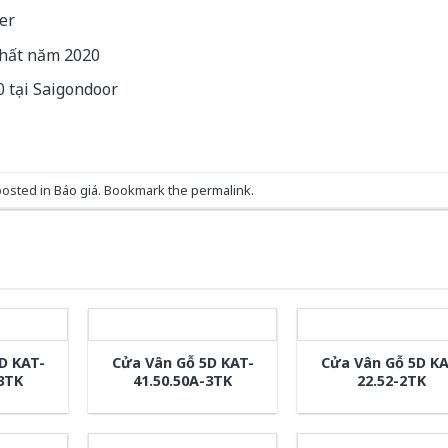
er
nhất năm 2020
 tại Saigondoor
posted in
Báo giá
. Bookmark the
permalink
.
D KAT-
Cửa Vân Gỗ 5D KAT-
Cửa Vân Gỗ 5D KA
-3TK
41.50.50A-3TK
22.52-2TK