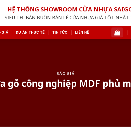
HỆ THỐNG SHOWROOM CỬA NHỰA SAI
SIÊU THỊ BÁN BUÔN BÁN LẺ CỬA NHỰA GIÁ TỐT NHẤT 
 GIÁ
DỰ ÁN THỰC TẾ
TIN TỨC
LIÊN HỆ
BÁO GIÁ
ửa gỗ công nghiệp MDF phủ m