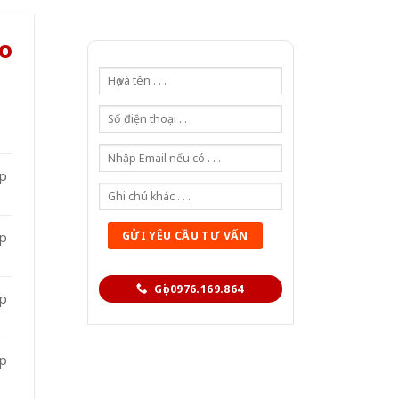
o
̣p
̣p
Gọi 0976.169.864
̣p
̣p