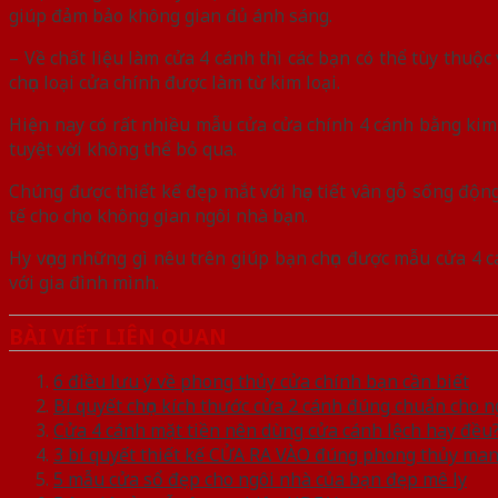
giúp đảm bảo không gian đủ ánh sáng.
– Về chất liệu làm cửa 4 cánh thì các bạn có thể tùy thuộc
chọn loại cửa chính được làm từ kim loại.
Hiện nay có rất nhiều mẫu cửa cửa chính 4 cánh bằng kim 
tuyệt vời không thể bỏ qua.
Chúng được thiết kế đẹp mắt với họa tiết vân gỗ sống độn
tế cho cho không gian ngôi nhà bạn.
Hy vọng những gì nêu trên giúp bạn chọn được mẫu cửa 4 c
với gia đình mình.
BÀI VIẾT LIÊN QUAN
6 điều lưu ý về phong thủy cửa chính bạn cần biết
Bí quyết chọn kích thước cửa 2 cánh đúng chuẩn cho 
Cửa 4 cánh mặt tiền nên dùng cửa cánh lệch hay đều
3 bí quyết thiết kế CỬA RA VÀO đúng phong thủy mang
5 mẫu cửa sổ đẹp cho ngôi nhà của bạn đẹp mê ly