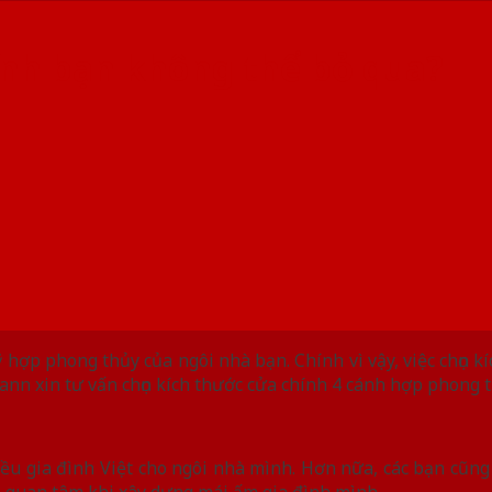
hính bạn không thể bỏ qua?
ợp phong thủy của ngôi nhà bạn. Chính vì vậy, việc chọn k
ann xin tư vấn chọn kích thước cửa chính 4 cánh hợp phong 
ều gia đình Việt cho ngôi nhà mình. Hơn nữa, các bạn cũng 
ủ quan tâm khi xây dựng mái ấm gia đình mình.