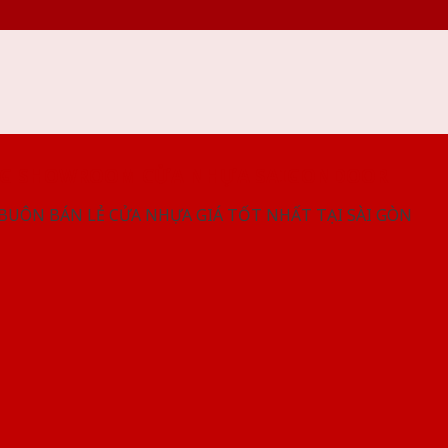
NG SHOWROOM CỬA NHỰA SAIGONDOOR
 BUÔN BÁN LẺ CỬA NHỰA GIÁ TỐT NHẤT TẠI SÀI GÒN