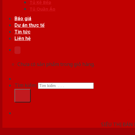
Tủ Kệ Bếp
Tủ Quần Áo
Báo giá
Dự án thực tế
Tin tức
Liên hệ
Chưa có sản phẩm trong giỏ hàng.
Tìm kiếm:
HỆ THỐ
SIÊU THỊ BÁN