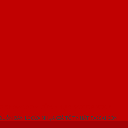
NG SHOWROOM CỬA NHỰA SAIGONDOOR
 BUÔN BÁN LẺ CỬA NHỰA GIÁ TỐT NHẤT TẠI SÀI GÒN