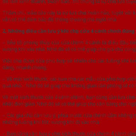
để làm kinh doanh, buôn bán…thì chúng là sự chọn lựa tuyệt
Thậm chí, mẫu cửa này là sự lựa chọn hoàn hảo, tuyệt vời 
vẫn có thể đảm bảo độ thông thoáng cho ngôi nhà.
2, Những điều cần lưu ý khi chọn cửa 4 cánh chính đúng
– Yếu tố phong thủy của cửa chính 4 cánh là điều đầu t
vượng khí vào nhà. Nhờ đó sẽ có thể giúp cho gia chủ cùn
Việc chọn được cửa phù hợp sẽ khiến cho các luồng khí lư
dàng, nhanh chóng.
– Về mặt kích thước, các bạn chọn các mẫu cửa phù hợp với 
quá nhỏ… Nhờ đó sẽ giúp cho không gian căn phòng sẽ có t
Về mặt kích thước cửa 4 cánh chính, bạn cũng cần lựa chọ
nhật đơn giản. Nhờ đó sẽ có thể giúp cho cân bằng cho ng
– Các gia chủ cần lưu ý, phía trước cửa chính cấm không
những luồng khí tốt, vượng khí đi vào nhà.
– Bạn cũng cần lưu ý chọn kích thước cửa chính 4 cánh cần