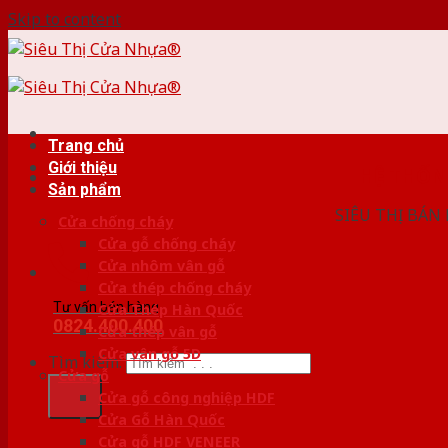
Skip to content
Trang chủ
Giới thiệu
HỆ THỐ
Sản phẩm
SIÊU THỊ BÁN
Cửa chống cháy
Cửa gỗ chống cháy
Cửa nhôm vân gỗ
Cửa thép chống cháy
Tư vấn bán hàng
Cửa Thép Hàn Quốc
0824.400.400
Cửa thép vân gỗ
Cửa vân gỗ 5D
Tìm kiếm:
Cửa gỗ
Cửa gỗ công nghiệp HDF
Cửa Gỗ Hàn Quốc
Cửa gỗ HDF VENEER