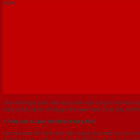
Tin tức
Lưu ý khi chọn cửa 4 cánh c
Cửa chính góp phần xây dựng nên một công trình thảm mỹ h
thủy là điều được nhiều gia chủ quan tâm. Dưới đây, koffm
1, Chọn cửa 4 cánh chính lệch hay đều?
Các mẫu cửa chính 4 cánh hiện đang là sự chọn lựa của nhi
miệng nạp khí. Nên yếu tố phong thủy rất được các gia ch