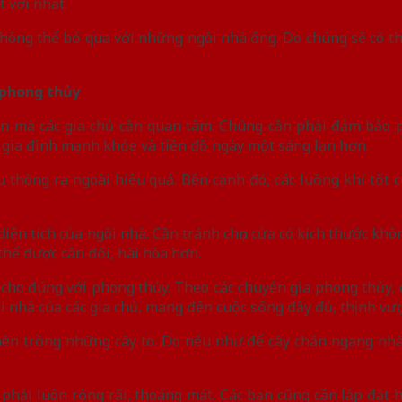
 vời nhất.
không thể bỏ qua với những ngôi nhà ống. Do chúng sẽ có th
 phong thủy
iên mà các gia chủ cần quan tâm. Chúng cần phải đảm bảo
g gia đình mạnh khỏe và tiền đồ ngày một sáng lạn hơn.
u thông ra ngoài hiệu quả. Bên cạnh đó, các luồng khí tốt 
diện tích của ngôi nhà. Cần tránh chọn cửa có kích thước khô
hể được cân đối, hài hòa hơn.
n cho đúng với phong thủy. Theo các chuyên gia phong thủy,
ôi nhà của các gia chủ, mang đến cuộc sống đầy đủ, thịnh v
 nên trồng những cây to. Do nếu như để cây chắn ngang nhà
 phải luôn rộng rãi, thoáng mát. Các bạn cũng cần lắp đặt 