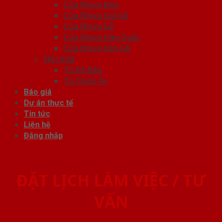
Cửa Nhựa Đẹp
Cửa Nhựa Giả Gỗ
Cửa Nhựa Gỗ
Cửa Nhựa Hàn Quốc
Cửa Nhựa Vân Gỗ
Nội thất
Tủ Kệ Bếp
Tủ Quần Áo
Báo giá
Dự án thực tế
Tin tức
Liên hệ
Đăng nhập
ĐẶT LỊCH LÀM VIỆC / TƯ
VẤN