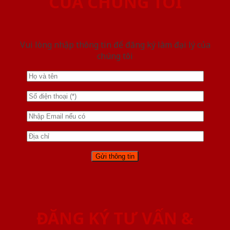
CỦA CHÚNG TÔI
Vui lòng nhập thông tin để đăng ký làm đại lý của
chúng tôi
ĐĂNG KÝ TƯ VẤN &