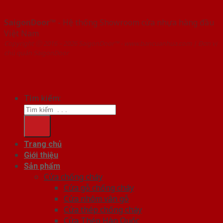
SaigonDoor™
- Hệ thống Showroom cửa nhựa hàng đầu
Việt Nam
Copyright ⓒ 2016 – 2026 SaigonDoor™ - www.bancuanhua.com | Đơn vị
chủ quản SaigonDoor
Tìm kiếm:
Trang chủ
Giới thiệu
Sản phẩm
Cửa chống cháy
Cửa gỗ chống cháy
Cửa nhôm vân gỗ
Cửa thép chống cháy
Cửa Thép Hàn Quốc