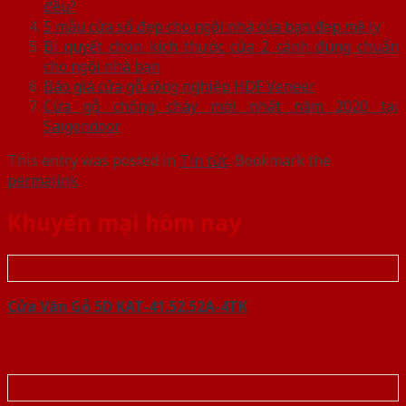
đều?
5 mẫu cửa sổ đẹp cho ngôi nhà của bạn đẹp mê ly
Bí quyết chọn kích thước cửa 2 cánh đúng chuẩn
cho ngôi nhà bạn
Báo giá cửa gỗ công nghiệp HDF Veneer
Cửa gỗ chống cháy mới nhất năm 2020 tại
Saigondoor
This entry was posted in
Tin tức
. Bookmark the
permalink
.
Khuyến mại hôm nay
Cửa Vân Gỗ 5D KAT-41.52.52A-4TK