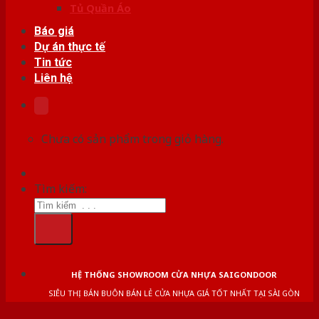
Tủ Quần Áo
Báo giá
Dự án thực tế
Tin tức
Liên hệ
Chưa có sản phẩm trong giỏ hàng.
Tìm kiếm:
HỆ THỐNG SHOWROOM CỬA NHỰA SAIGONDOOR
SIÊU THỊ BÁN BUÔN BÁN LẺ CỬA NHỰA GIÁ TỐT NHẤT TẠI SÀI GÒN