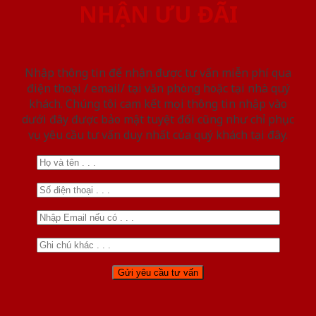
NHẬN ƯU ĐÃI
Nhập thông tin để nhận được tư vấn miễn phí qua
điện thoại / email/ tại văn phòng hoặc tại nhà quý
khách. Chúng tôi cam kết mọi thông tin nhập vào
dưới đây được bảo mật tuyệt đối cũng như chỉ phục
vụ yêu cầu tư vấn duy nhất của quý khách tại đây.