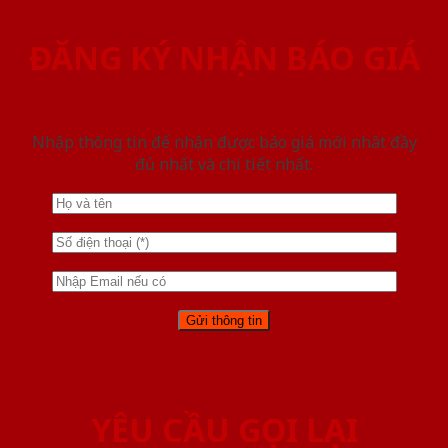
ĐĂNG KÝ NHẬN BÁO GIÁ
Nhập thông tin để nhận được báo giá mới nhât đầy
đủ nhất và chi tiết nhất.
YÊU CẦU GỌI LẠI