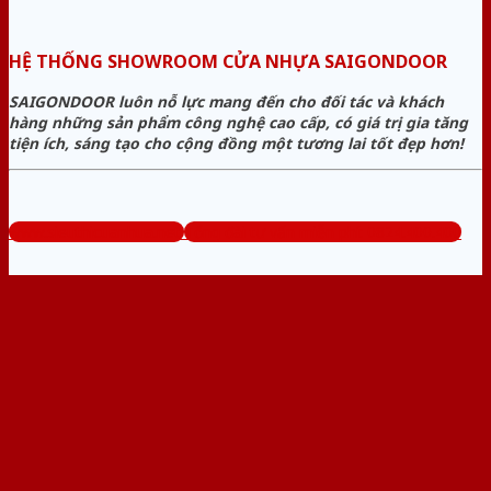
HỆ THỐNG SHOWROOM CỬA NHỰA SAIGONDOOR
SAIGONDOOR luôn nỗ lực mang đến cho đối tác và khách
hàng những sản phẩm công nghệ cao cấp, có giá trị gia tăng
tiện ích, sáng tạo cho cộng đồng một tương lai tốt đẹp hơn!
www.sieuthicuanhua.net
Tổng đài tư vấn miễn phí: 0824.400.400