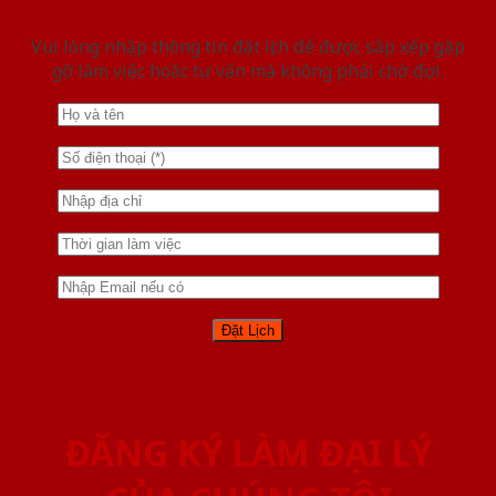
Vui lòng nhập thông tin đặt lịch để được sắp xếp gặp
gỡ làm việc hoăc tư vấn mà không phải chờ đợi.
ĐĂNG KÝ LÀM ĐẠI LÝ