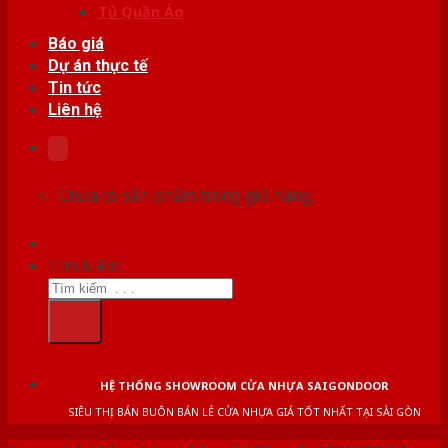
Tủ Quần Áo
Báo giá
Dự án thực tế
Tin tức
Liên hệ
Chưa có sản phẩm trong giỏ hàng.
Tìm kiếm:
HỆ THỐNG SHOWROOM CỬA NHỰA SAIGONDOOR
SIÊU THỊ BÁN BUÔN BÁN LẺ CỬA NHỰA GIÁ TỐT NHẤT TẠI SÀI GÒN