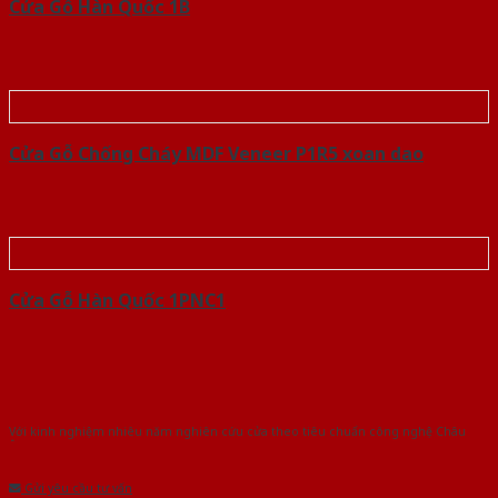
Cửa Gỗ Hàn Quốc 1B
Cửa Gỗ Chống Cháy MDF Veneer P1R5 xoan dao
Cửa Gỗ Hàn Quốc 1PNC1
Với kinh nghiệm nhiêu năm nghiên cứu cửa theo tiêu chuẩn công nghệ Châu
Âu.Chúng tôi tự tin là nhà sản xuất & cung cấp hàng đầu tại Việt Nam!
Gửi yêu cầu tư vấn