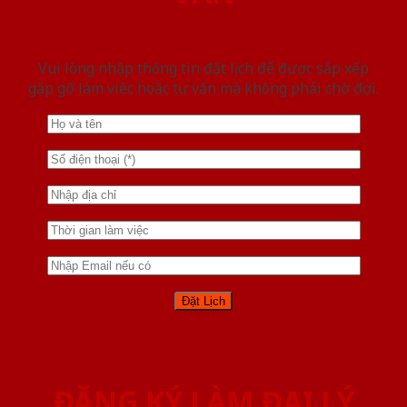
Vui lòng nhập thông tin đặt lịch để được sắp xếp
gặp gỡ làm việc hoăc tư vấn mà không phải chờ đợi.
ĐĂNG KÝ LÀM ĐẠI LÝ