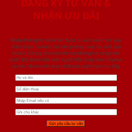
ĐĂNG KÝ TƯ VẤN &
NHẬN ƯU ĐÃI
Nhập thông tin để nhận được tư vấn miễn phí qua
điện thoại / email/ tại văn phòng hoặc tại nhà quý
khách. Chúng tôi cam kết mọi thông tin nhập vào
dưới đây được bảo mật tuyệt đối cũng như chỉ phục
vụ yêu cầu tư vấn duy nhất của quý khách tại đây.