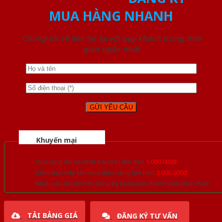
MUA HÀNG NHANH
Chúng tôi sẽ liên lạc lại với quý khách trong thời
gian ngắn nhất
Khuyến mại
Quà tặng đồ nội thất trang trí lên đến
1.000.000đ
Giảm trực tiếp khi mua đơn hàng lớn hơn
3.000.000đ
Nhiều ưu đãi lớn khi đăng ký tài khoản thành viên thân thiết
TẢI BẢNG GIÁ
ĐĂNG KÝ TƯ VẤN