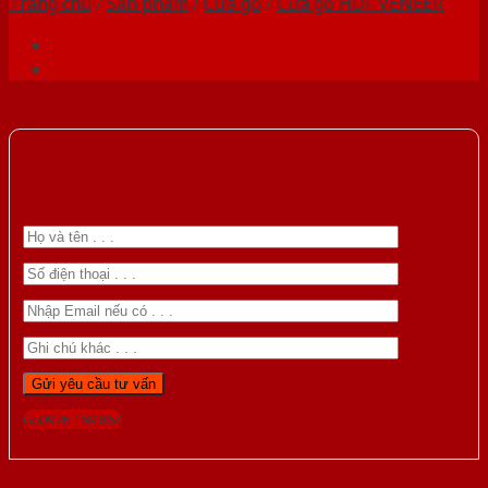
Trang chủ
/
Sản phẩm
/
Cửa gỗ
/
Cửa gỗ HDF VENEER
Gọi 0976.169.864