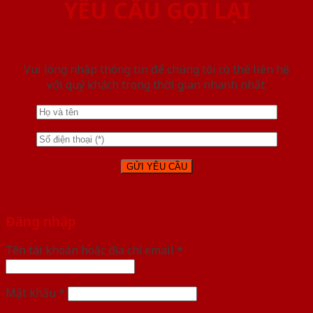
YÊU CẦU GỌI LẠI
Vui lòng nhập thông tin để chúng tôi có thể liên hệ
với quý khách trong thời gian nhanh nhất.
Đăng nhập
Tên tài khoản hoặc địa chỉ email
*
Mật khẩu
*