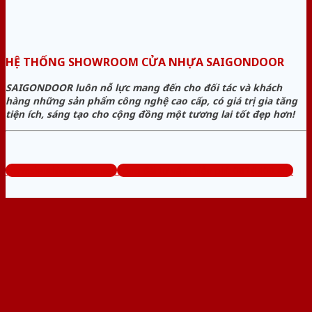
HỆ THỐNG SHOWROOM CỬA NHỰA SAIGONDOOR
SAIGONDOOR luôn nỗ lực mang đến cho đối tác và khách
hàng những sản phẩm công nghệ cao cấp, có giá trị gia tăng
tiện ích, sáng tạo cho cộng đồng một tương lai tốt đẹp hơn!
www.sieuthicuanhua.net
Tổng đài tư vấn miễn phí: 0824.400.400