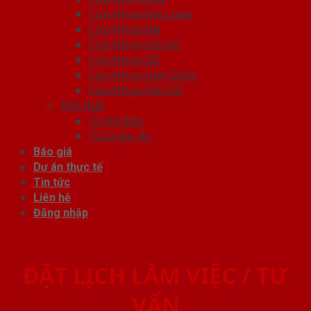
Cửa Nhựa Đài Loan
Cửa Nhựa Đẹp
Cửa Nhựa Giả Gỗ
Cửa Nhựa Gỗ
Cửa Nhựa Hàn Quốc
Cửa Nhựa Vân Gỗ
Nội thất
Tủ Kệ Bếp
Tủ Quần Áo
Báo giá
Dự án thực tế
Tin tức
Liên hệ
Đăng nhập
ĐẶT LỊCH LÀM VIỆC / TƯ
VẤN