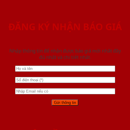
ĐĂNG KÝ NHẬN BÁO GIÁ
Nhập thông tin để nhận được báo giá mới nhât đầy
đủ nhất và chi tiết nhất.