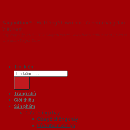
SaigonDoor™
- Hệ thống Showroom cửa nhựa hàng đầu
Việt Nam
Copyright ⓒ 2016 – 2026 SaigonDoor™ - www.bancuanhua.com | Đơn vị
chủ quản SaigonDoor
Tìm kiếm:
Trang chủ
Giới thiệu
Sản phẩm
Cửa chống cháy
Cửa gỗ chống cháy
Cửa nhôm vân gỗ