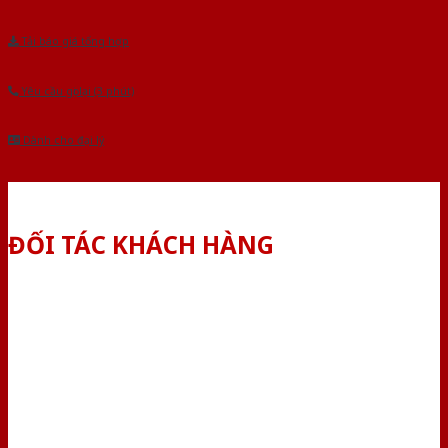
Tải báo giá tổng hợp
Yêu cầu gọi lại (3 phút)
Dành cho đại lý
ĐỐI TÁC KHÁCH HÀNG