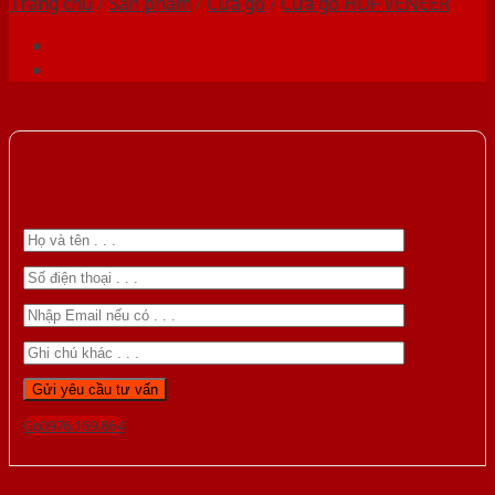
Trang chủ
/
Sản phẩm
/
Cửa gỗ
/
Cửa gỗ HDF VENEER
Gọi 0976.169.864