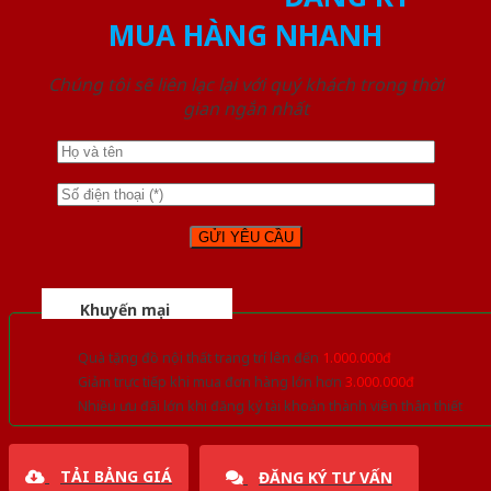
MUA HÀNG NHANH
Chúng tôi sẽ liên lạc lại với quý khách trong thời
gian ngắn nhất
Khuyến mại
Quà tặng đồ nội thất trang trí lên đến
1.000.000đ
Giảm trực tiếp khi mua đơn hàng lớn hơn
3.000.000đ
Nhiều ưu đãi lớn khi đăng ký tài khoản thành viên thân thiết
TẢI BẢNG GIÁ
ĐĂNG KÝ TƯ VẤN