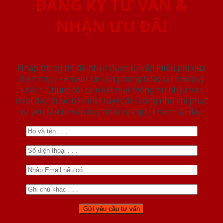
ĐĂNG KÝ TƯ VẤN &
NHẬN ƯU ĐÃI
Nhập thông tin để nhận được tư vấn miễn phí qua
điện thoại / email/ tại văn phòng hoặc tại nhà quý
khách. Chúng tôi cam kết mọi thông tin nhập vào
dưới đây được bảo mật tuyệt đối cũng như chỉ phục
vụ yêu cầu tư vấn duy nhất của quý khách tại đây.