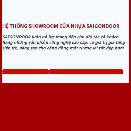
HỆ THỐNG SHOWROOM CỬA NHỰA SAIGONDOOR
SAIGONDOOR luôn nỗ lực mang đến cho đối tác và khách
hàng những sản phẩm công nghệ cao cấp, có giá trị gia tăng
tiện ích, sáng tạo cho cộng đồng một tương lai tốt đẹp hơn!
www.sieuthicuanhua.net
Tổng đài tư vấn miễn phí: 0824.400.400