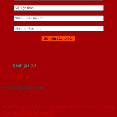
Đánh giá (0)
Đánh giá
Chưa có đánh giá nào.
Hãy là người đầu tiên nhận xét “Cửa Gỗ Công
Nghiệp SGD 3A ash 2”