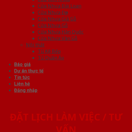
Cửa Nhựa Đài Loan
Cửa Nhựa Đẹp
Cửa Nhựa Giả Gỗ
Cửa Nhựa Gỗ
Cửa Nhựa Hàn Quốc
Cửa Nhựa Vân Gỗ
Nội thất
Tủ Kệ Bếp
Tủ Quần Áo
Báo giá
Dự án thực tế
Tin tức
Liên hệ
Đăng nhập
ĐẶT LỊCH LÀM VIỆC / TƯ
VẤN