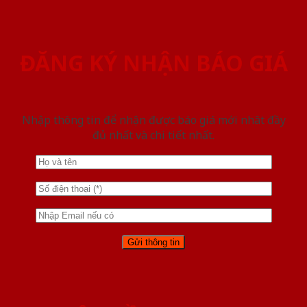
ĐĂNG KÝ NHẬN BÁO GIÁ
Nhập thông tin để nhận được báo giá mới nhât đầy
đủ nhất và chi tiết nhất.