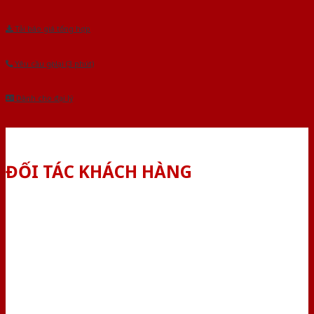
Tải báo giá tổng hợp
Yêu cầu gọi lại (3 phút)
Dành cho đại lý
ĐỐI TÁC KHÁCH HÀNG