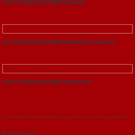
Cửa Gỗ Chống Cháy MDF Laminate
Cửa Gỗ Chống Cháy MDF Melamine P1 van kem
Cửa Gỗ Chống Cháy MDF Laminate P1
Với kinh nghiệm nhiêu năm nghiên cứu cửa theo tiêu chuẩn công nghệ Châu
Âu.Chúng tôi tự tin là nhà sản xuất & cung cấp hàng đầu tại Việt Nam!
Gửi yêu cầu tư vấn