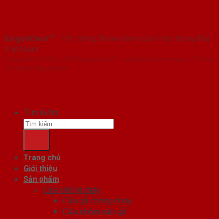
SaigonDoor™
- Hệ thống Showroom cửa nhựa hàng đầu
Việt Nam
Copyright ⓒ 2016 – 2026 SaigonDoor™ - www.bancuanhua.com | Đơn vị
chủ quản SaigonDoor
Tìm kiếm:
Trang chủ
Giới thiệu
Sản phẩm
Cửa chống cháy
Cửa gỗ chống cháy
Cửa nhôm vân gỗ