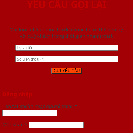
YÊU CẦU GỌI LẠI
Vui lòng nhập thông tin để chúng tôi có thể liên hệ
với quý khách trong thời gian nhanh nhất.
Đăng nhập
Tên tài khoản hoặc địa chỉ email
*
Mật khẩu
*