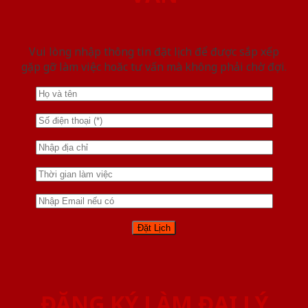
Vui lòng nhập thông tin đặt lịch để được sắp xếp
gặp gỡ làm việc hoăc tư vấn mà không phải chờ đợi.
ĐĂNG KÝ LÀM ĐẠI LÝ