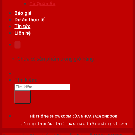
Tủ Quần Áo
Báo giá
Dự án thực tế
Tin tức
Liên hệ
Chưa có sản phẩm trong giỏ hàng.
Tìm kiếm:
HỆ THỐNG SHOWROOM CỬA NHỰA SAIGONDOOR
SIÊU THỊ BÁN BUÔN BÁN LẺ CỬA NHỰA GIÁ TỐT NHẤT TẠI SÀI GÒN