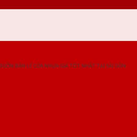
NG SHOWROOM CỬA NHỰA SAIGONDOOR
 BUÔN BÁN LẺ CỬA NHỰA GIÁ TỐT NHẤT TẠI SÀI GÒN