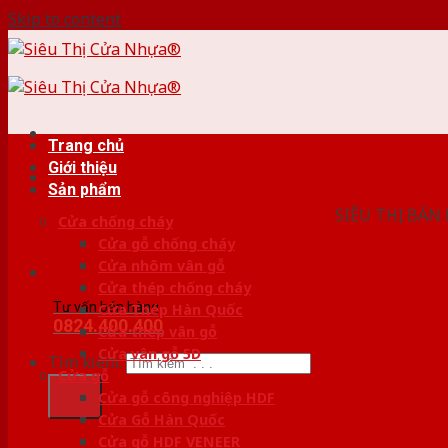
Skip to content
Trang chủ
Giới thiệu
HỆ THỐ
Sản phẩm
SIÊU THỊ BÁN
Cửa chống cháy
Cửa gỗ chống cháy
Cửa nhôm vân gỗ
Cửa thép chống cháy
Tư vấn bán hàng
Cửa Thép Hàn Quốc
0824.400.400
Cửa thép vân gỗ
Cửa vân gỗ 5D
Tìm kiếm:
Cửa gỗ
Cửa gỗ công nghiệp HDF
Cửa Gỗ Hàn Quốc
Cửa gỗ HDF VENEER