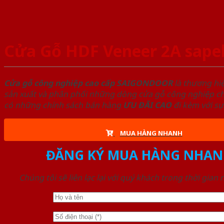
Cửa Gỗ HDF Veneer 2A sapel
Cửa gỗ công nghiệp cao cấp SAIGONDOOR
là thương hi
sản xuất và phân phối những dòng cửa gỗ công nghiệp chấ
có những chính sách bán hàng
ƯU ĐÃI
CAO
đi kèm với sự
MUA HÀNG NHANH
ĐĂNG KÝ MUA HÀNG NHAN
Chúng tôi sẽ liên lạc lại với quý khách trong thời gian