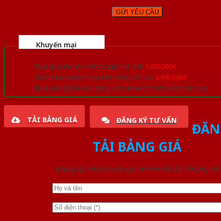
Khuyến mại
Quà tặng đồ nội thất trang trí lên đến
1.000.000đ
Giảm trực tiếp khi mua đơn hàng lớn hơn
3.000.000đ
Nhiều ưu đãi lớn khi đăng ký tài khoản thành viên thân thiết
TẢI BẢNG GIÁ
ĐĂNG KÝ TƯ VẤN
ĐĂN
TẢI BẢNG GIÁ
Đăng ký nhận báo giá mới nhất từ chúng tôi