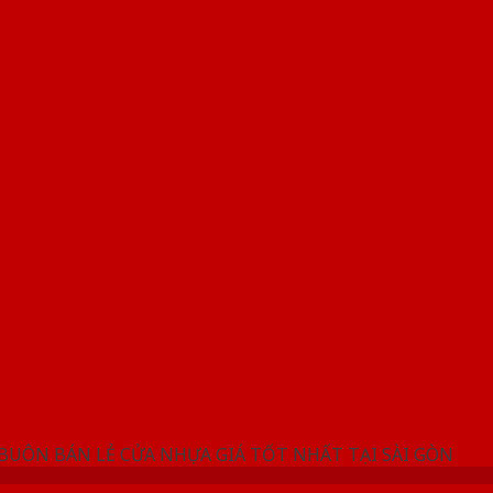
NG SHOWROOM CỬA NHỰA SAIGONDOOR
 BUÔN BÁN LẺ CỬA NHỰA GIÁ TỐT NHẤT TẠI SÀI GÒN