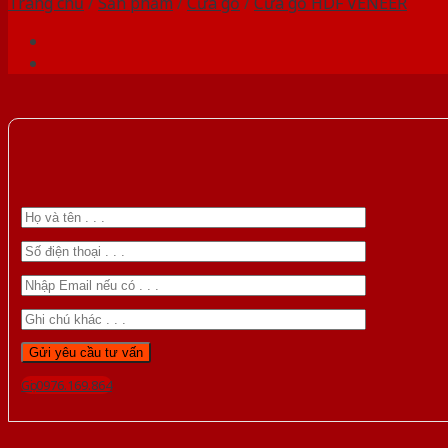
Trang chủ
/
Sản phẩm
/
Cửa gỗ
/
Cửa gỗ HDF VENEER
Gọi 0976.169.864