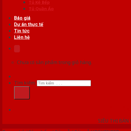
Tủ Kệ Bếp
Tủ Quần Áo
Báo giá
Dự án thực tế
Tin tức
Liên hệ
Chưa có sản phẩm trong giỏ hàng.
Tìm kiếm:
HỆ THỐ
SIÊU THỊ BÁN