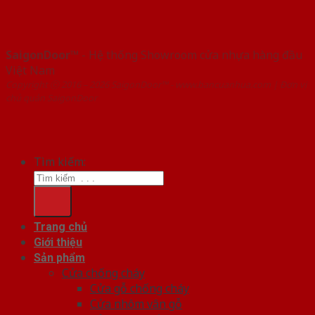
SaigonDoor™
- Hệ thống Showroom cửa nhựa hàng đầu
Việt Nam
Copyright ⓒ 2016 – 2026 SaigonDoor™ - www.bancuanhua.com | Đơn vị
chủ quản SaigonDoor
Tìm kiếm:
Trang chủ
Giới thiệu
Sản phẩm
Cửa chống cháy
Cửa gỗ chống cháy
Cửa nhôm vân gỗ