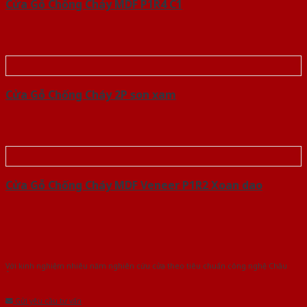
Cửa Gỗ Chống Cháy MDF P1R4 C1
Cửa Gỗ Chống Cháy 2P son xam
Cửa Gỗ Chống Cháy MDF Veneer P1R2 Xoan dao
Với kinh nghiệm nhiêu năm nghiên cứu cửa theo tiêu chuẩn công nghệ Châu
Âu.Chúng tôi tự tin là nhà sản xuất & cung cấp hàng đầu tại Việt Nam!
Gửi yêu cầu tư vấn