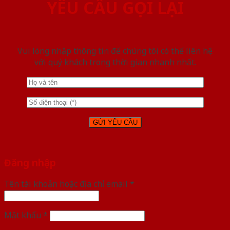
YÊU CẦU GỌI LẠI
Vui lòng nhập thông tin để chúng tôi có thể liên hệ
với quý khách trong thời gian nhanh nhất.
Đăng nhập
Tên tài khoản hoặc địa chỉ email
*
Mật khẩu
*