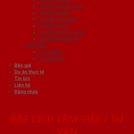
Cửa Nhựa Đài Loan
Cửa Nhựa Đẹp
Cửa Nhựa Giả Gỗ
Cửa Nhựa Gỗ
Cửa Nhựa Hàn Quốc
Cửa Nhựa Vân Gỗ
Nội thất
Tủ Kệ Bếp
Tủ Quần Áo
Báo giá
Dự án thực tế
Tin tức
Liên hệ
Đăng nhập
ĐẶT LỊCH LÀM VIỆC / TƯ
VẤN