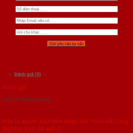
Đánh giá (0)
Đánh giá
Chưa có đánh giá nào.
Hãy là người đầu tiên nhận xét “Cửa Gỗ Công
Nghiệp SGD 4A ash 2”