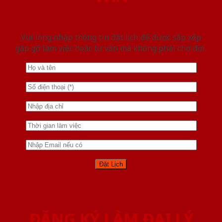
Vui lòng nhập thông tin đặt lịch để được sắp xếp
gặp gỡ làm việc hoăc tư vấn mà không phải chờ đợi.
ĐĂNG KÝ LÀM ĐẠI LÝ