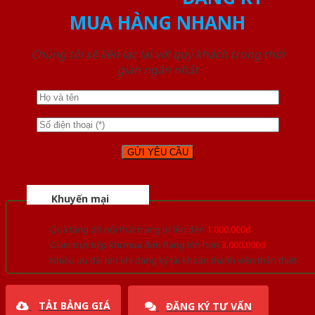
MUA HÀNG NHANH
Chúng tôi sẽ liên lạc lại với quý khách trong thời
gian ngắn nhất
Khuyến mại
Quà tặng đồ nội thất trang trí lên đến
1.000.000đ
Giảm trực tiếp khi mua đơn hàng lớn hơn
3.000.000đ
Nhiều ưu đãi lớn khi đăng ký tài khoản thành viên thân thiết
TẢI BẢNG GIÁ
ĐĂNG KÝ TƯ VẤN