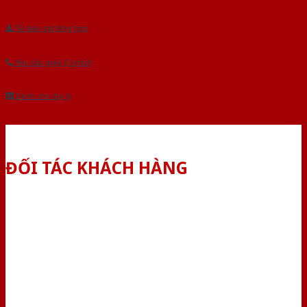
Tải báo giá tổng hợp
Yêu cầu gọi lại (3 phút)
Dành cho đại lý
ĐỐI TÁC KHÁCH HÀNG