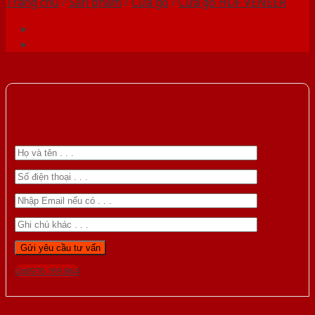
Trang chủ
/
Sản phẩm
/
Cửa gỗ
/
Cửa gỗ HDF VENEER
Gọi 0976.169.864