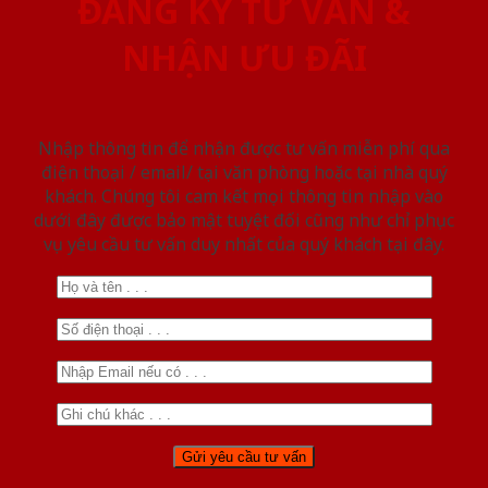
ĐĂNG KÝ TƯ VẤN &
NHẬN ƯU ĐÃI
Nhập thông tin để nhận được tư vấn miễn phí qua
điện thoại / email/ tại văn phòng hoặc tại nhà quý
khách. Chúng tôi cam kết mọi thông tin nhập vào
dưới đây được bảo mật tuyệt đối cũng như chỉ phục
vụ yêu cầu tư vấn duy nhất của quý khách tại đây.