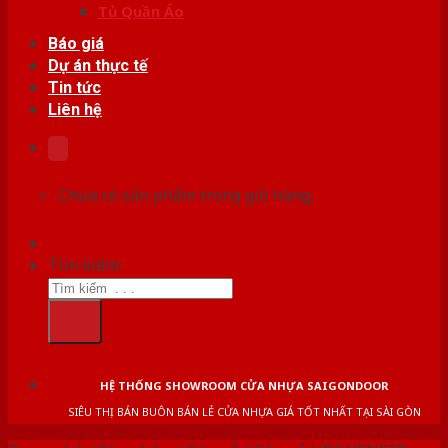
Tủ Quần Áo
Báo giá
Dự án thực tế
Tin tức
Liên hệ
Chưa có sản phẩm trong giỏ hàng.
Tìm kiếm:
HỆ THỐNG SHOWROOM CỬA NHỰA SAIGONDOOR
SIÊU THỊ BÁN BUÔN BÁN LẺ CỬA NHỰA GIÁ TỐT NHẤT TẠI SÀI GÒN