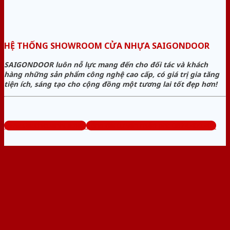
HỆ THỐNG SHOWROOM CỬA NHỰA SAIGONDOOR
SAIGONDOOR luôn nỗ lực mang đến cho đối tác và khách
hàng những sản phẩm công nghệ cao cấp, có giá trị gia tăng
tiện ích, sáng tạo cho cộng đồng một tương lai tốt đẹp hơn!
www.sieuthicuanhua.net
Tổng đài tư vấn miễn phí: 0824.400.400