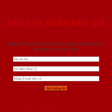
ĐĂNG KÝ NHẬN BÁO GIÁ
Nhập thông tin để nhận được báo giá mới nhât đầy
đủ nhất và chi tiết nhất.