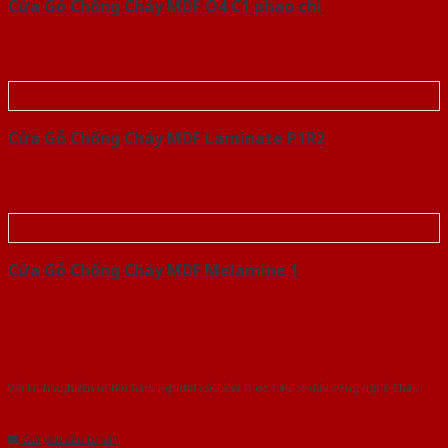
Cửa Gỗ Chống Cháy MDF O4 C1 phao chi
Cửa Gỗ Chống Cháy MDF Laminate P1R2
Cửa Gỗ Chống Cháy MDF Melamine 1
Với kinh nghiệm nhiêu năm nghiên cứu cửa theo tiêu chuẩn công nghệ Châu
Âu.Chúng tôi tự tin là nhà sản xuất & cung cấp hàng đầu tại Việt Nam!
Gửi yêu cầu tư vấn