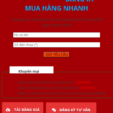
MUA HÀNG NHANH
Chúng tôi sẽ liên lạc lại với quý khách trong thời
gian ngắn nhất
Khuyến mại
Quà tặng đồ nội thất trang trí lên đến
1.000.000đ
Giảm trực tiếp khi mua đơn hàng lớn hơn
3.000.000đ
Nhiều ưu đãi lớn khi đăng ký tài khoản thành viên thân thiết
TẢI BẢNG GIÁ
ĐĂNG KÝ TƯ VẤN