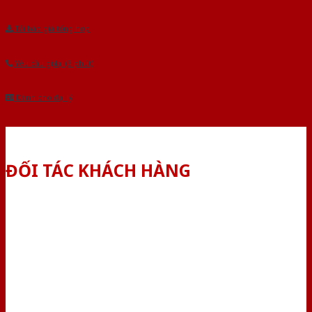
Tải báo giá tổng hợp
Yêu cầu gọi lại (3 phút)
Dành cho đại lý
ĐỐI TÁC KHÁCH HÀNG