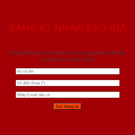
ĐĂNG KÝ NHẬN BÁO GIÁ
Nhập thông tin để nhận được báo giá mới nhât đầy
đủ nhất và chi tiết nhất.