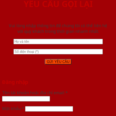
YÊU CẦU GỌI LẠI
Vui lòng nhập thông tin để chúng tôi có thể liên hệ
với quý khách trong thời gian nhanh nhất.
Đăng nhập
Tên tài khoản hoặc địa chỉ email
*
Mật khẩu
*