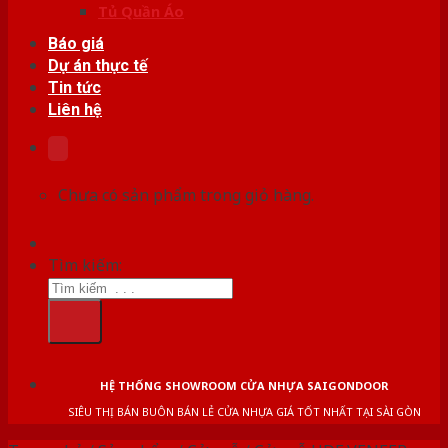
Tủ Quần Áo
Báo giá
Dự án thực tế
Tin tức
Liên hệ
Chưa có sản phẩm trong giỏ hàng.
Tìm kiếm:
HỆ THỐNG SHOWROOM CỬA NHỰA SAIGONDOOR
SIÊU THỊ BÁN BUÔN BÁN LẺ CỬA NHỰA GIÁ TỐT NHẤT TẠI SÀI GÒN