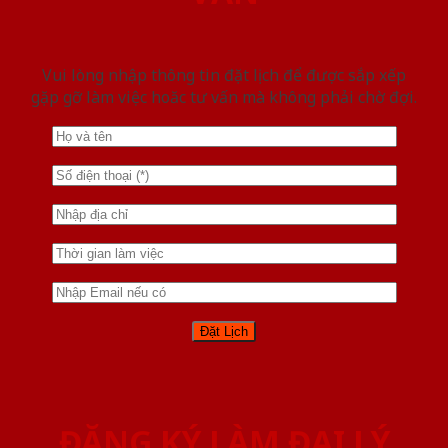
Vui lòng nhập thông tin đặt lịch để được sắp xếp
gặp gỡ làm việc hoăc tư vấn mà không phải chờ đợi.
ĐĂNG KÝ LÀM ĐẠI LÝ