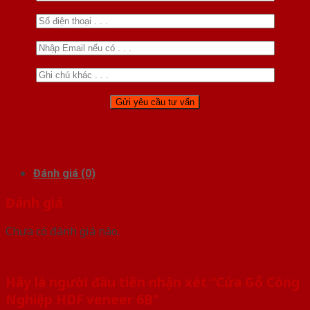
Đánh giá (0)
Đánh giá
Chưa có đánh giá nào.
Hãy là người đầu tiên nhận xét “Cửa Gỗ Công
Nghiệp HDF veneer 6B”