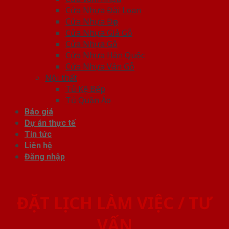
Cửa Nhựa Đài Loan
Cửa Nhựa Đẹp
Cửa Nhựa Giả Gỗ
Cửa Nhựa Gỗ
Cửa Nhựa Hàn Quốc
Cửa Nhựa Vân Gỗ
Nội thất
Tủ Kệ Bếp
Tủ Quần Áo
Báo giá
Dự án thực tế
Tin tức
Liên hệ
Đăng nhập
ĐẶT LỊCH LÀM VIỆC / TƯ
VẤN