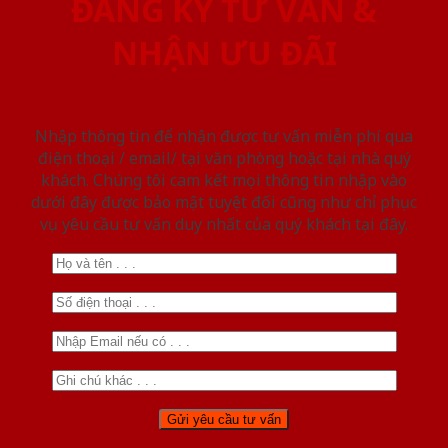
ĐĂNG KÝ TƯ VẤN &
NHẬN ƯU ĐÃI
Nhập thông tin để nhận được tư vấn miễn phí qua
điện thoại / email/ tại văn phòng hoặc tại nhà quý
khách. Chúng tôi cam kết mọi thông tin nhập vào
dưới đây được bảo mật tuyệt đối cũng như chỉ phục
vụ yêu cầu tư vấn duy nhất của quý khách tại đây.