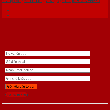
Trang chủ
/
Sản phẩm
/
Cửa gỗ
/
Cửa gỗ HDF VENEER
Gọi 0976.169.864