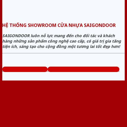
HỆ THỐNG SHOWROOM CỬA NHỰA SAIGONDOOR
SAIGONDOOR luôn nỗ lực mang đến cho đối tác và khách
hàng những sản phẩm công nghệ cao cấp, có giá trị gia tăng
tiện ích, sáng tạo cho cộng đồng một tương lai tốt đẹp hơn!
www.sieuthicuanhua.net
Tổng đài tư vấn miễn phí: 0824.400.400