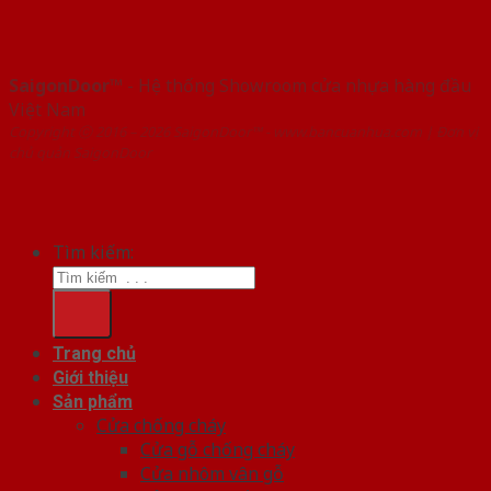
SaigonDoor™
- Hệ thống Showroom cửa nhựa hàng đầu
Việt Nam
Copyright ⓒ 2016 – 2026 SaigonDoor™ - www.bancuanhua.com | Đơn vị
chủ quản SaigonDoor
Tìm kiếm:
Trang chủ
Giới thiệu
Sản phẩm
Cửa chống cháy
Cửa gỗ chống cháy
Cửa nhôm vân gỗ