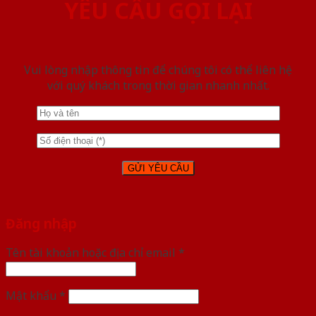
YÊU CẦU GỌI LẠI
Vui lòng nhập thông tin để chúng tôi có thể liên hệ
với quý khách trong thời gian nhanh nhất.
Đăng nhập
Tên tài khoản hoặc địa chỉ email
*
Mật khẩu
*