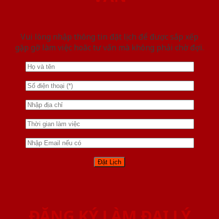
Vui lòng nhập thông tin đặt lịch để được sắp xếp
gặp gỡ làm việc hoăc tư vấn mà không phải chờ đợi.
ĐĂNG KÝ LÀM ĐẠI LÝ