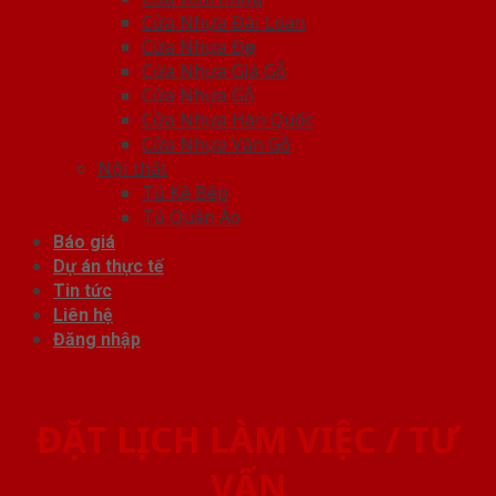
Cửa Nhựa Đài Loan
Cửa Nhựa Đẹp
Cửa Nhựa Giả Gỗ
Cửa Nhựa Gỗ
Cửa Nhựa Hàn Quốc
Cửa Nhựa Vân Gỗ
Nội thất
Tủ Kệ Bếp
Tủ Quần Áo
Báo giá
Dự án thực tế
Tin tức
Liên hệ
Đăng nhập
ĐẶT LỊCH LÀM VIỆC / TƯ
VẤN