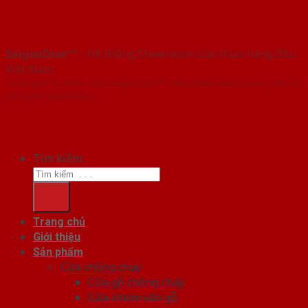
SaigonDoor™
- Hệ thống Showroom cửa nhựa hàng đầu
Việt Nam
Copyright ⓒ 2016 – 2026 SaigonDoor™ - www.bancuanhua.com | Đơn vị
chủ quản SaigonDoor
Tìm kiếm:
Trang chủ
Giới thiệu
Sản phẩm
Cửa chống cháy
Cửa gỗ chống cháy
Cửa nhôm vân gỗ