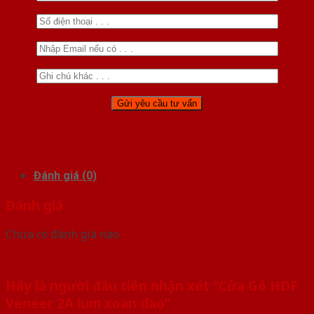
Đánh giá (0)
Đánh giá
Chưa có đánh giá nào.
Hãy là người đầu tiên nhận xét “Cửa Gỗ HDF
Veneer 2A lum xoan dao”