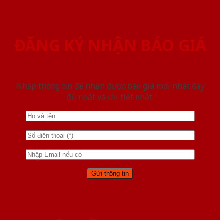
ĐĂNG KÝ NHẬN BÁO GIÁ
Nhập thông tin để nhận được báo giá mới nhât đầy
đủ nhất và chi tiết nhất.