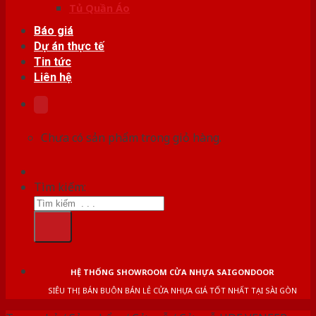
Tủ Quần Áo
Báo giá
Dự án thực tế
Tin tức
Liên hệ
Chưa có sản phẩm trong giỏ hàng.
Tìm kiếm:
HỆ THỐNG SHOWROOM CỬA NHỰA SAIGONDOOR
SIÊU THỊ BÁN BUÔN BÁN LẺ CỬA NHỰA GIÁ TỐT NHẤT TẠI SÀI GÒN