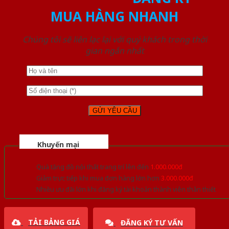
MUA HÀNG NHANH
Chúng tôi sẽ liên lạc lại với quý khách trong thời
gian ngắn nhất
Khuyến mại
Quà tặng đồ nội thất trang trí lên đến
1.000.000đ
Giảm trực tiếp khi mua đơn hàng lớn hơn
3.000.000đ
Nhiều ưu đãi lớn khi đăng ký tài khoản thành viên thân thiết
TẢI BẢNG GIÁ
ĐĂNG KÝ TƯ VẤN