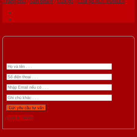
Trang chủ
/
Sản phẩm
/
Cửa gỗ
/
Cửa gỗ HDF VENEER
Gọi 0976.169.864