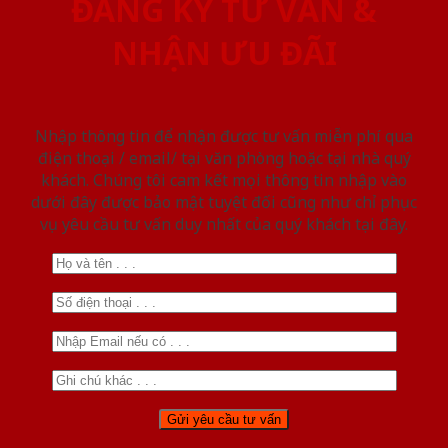
ĐĂNG KÝ TƯ VẤN &
NHẬN ƯU ĐÃI
Nhập thông tin để nhận được tư vấn miễn phí qua
điện thoại / email/ tại văn phòng hoặc tại nhà quý
khách. Chúng tôi cam kết mọi thông tin nhập vào
dưới đây được bảo mật tuyệt đối cũng như chỉ phục
vụ yêu cầu tư vấn duy nhất của quý khách tại đây.