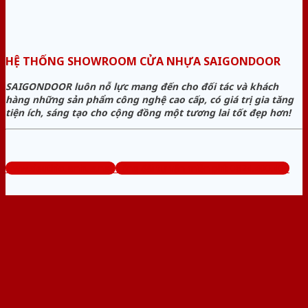
HỆ THỐNG SHOWROOM CỬA NHỰA SAIGONDOOR
SAIGONDOOR luôn nỗ lực mang đến cho đối tác và khách
hàng những sản phẩm công nghệ cao cấp, có giá trị gia tăng
tiện ích, sáng tạo cho cộng đồng một tương lai tốt đẹp hơn!
www.sieuthicuanhua.net
Tổng đài tư vấn miễn phí: 0824.400.400