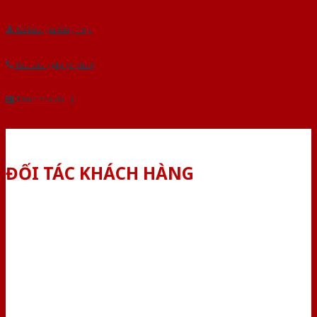
Tải báo giá tổng hợp
Yêu cầu gọi lại (3 phút)
Dành cho đại lý
ĐỐI TÁC KHÁCH HÀNG