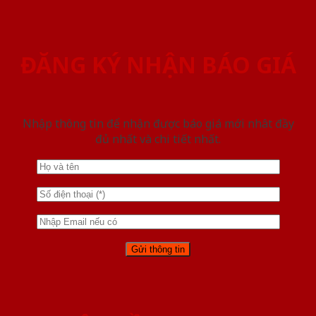
ĐĂNG KÝ NHẬN BÁO GIÁ
Nhập thông tin để nhận được báo giá mới nhât đầy
đủ nhất và chi tiết nhất.