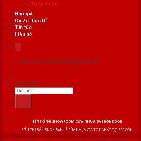
Tủ Quần Áo
Báo giá
Dự án thực tế
Tin tức
Liên hệ
Chưa có sản phẩm trong giỏ hàng.
Tìm kiếm:
HỆ THỐNG SHOWROOM CỬA NHỰA SAIGONDOOR
SIÊU THỊ BÁN BUÔN BÁN LẺ CỬA NHỰA GIÁ TỐT NHẤT TẠI SÀI GÒN