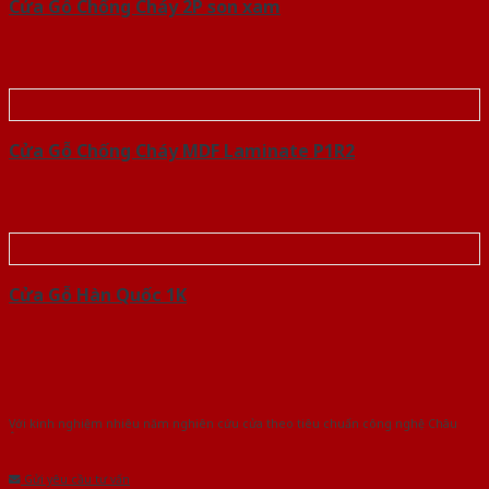
Cửa Gỗ Chống Cháy 2P son xam
Cửa Gỗ Chống Cháy MDF Laminate P1R2
Cửa Gỗ Hàn Quốc 1K
Với kinh nghiệm nhiêu năm nghiên cứu cửa theo tiêu chuẩn công nghệ Châu
Âu.Chúng tôi tự tin là nhà sản xuất & cung cấp hàng đầu tại Việt Nam!
Gửi yêu cầu tư vấn