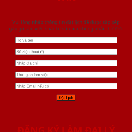
Vui lòng nhập thông tin đặt lịch để được sắp xếp
gặp gỡ làm việc hoăc tư vấn mà không phải chờ đợi.
ĐĂNG KÝ LÀM ĐẠI LÝ