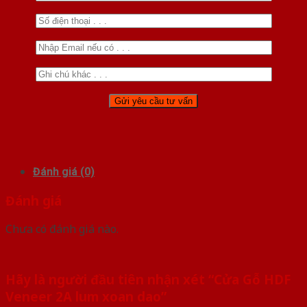
Đánh giá (0)
Đánh giá
Chưa có đánh giá nào.
Hãy là người đầu tiên nhận xét “Cửa Gỗ HDF
Veneer 2A lum xoan dao”