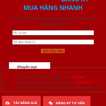
MUA HÀNG NHANH
Chúng tôi sẽ liên lạc lại với quý khách trong thời
gian ngắn nhất
Khuyến mại
Quà tặng đồ nội thất trang trí lên đến
1.000.000đ
Giảm trực tiếp khi mua đơn hàng lớn hơn
3.000.000đ
Nhiều ưu đãi lớn khi đăng ký tài khoản thành viên thân thiết
TẢI BẢNG GIÁ
ĐĂNG KÝ TƯ VẤN