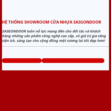
HỆ THỐNG SHOWROOM CỬA NHỰA SAIGONDOOR
SAIGONDOOR luôn nỗ lực mang đến cho đối tác và khách
hàng những sản phẩm công nghệ cao cấp, có giá trị gia tăng
tiện ích, sáng tạo cho cộng đồng một tương lai tốt đẹp hơn!
www.sieuthicuanhua.net
Tổng đài tư vấn miễn phí: 0824.400.400