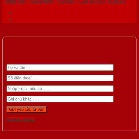
Trang chủ
/
Sản phẩm
/
Cửa gỗ
/
Cửa gỗ HDF VENEER
Gọi 0976.169.864