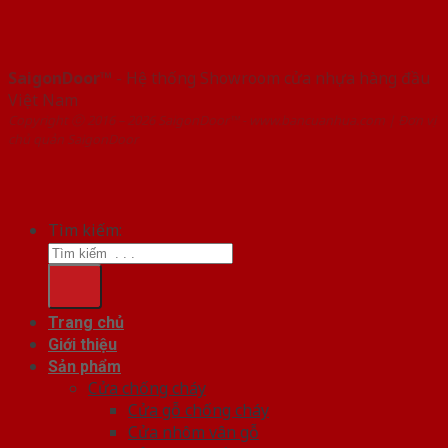
SaigonDoor™
- Hệ thống Showroom cửa nhựa hàng đầu
Việt Nam
Copyright ⓒ 2016 – 2026 SaigonDoor™ - www.bancuanhua.com | Đơn vị
chủ quản SaigonDoor
Tìm kiếm:
Trang chủ
Giới thiệu
Sản phẩm
Cửa chống cháy
Cửa gỗ chống cháy
Cửa nhôm vân gỗ