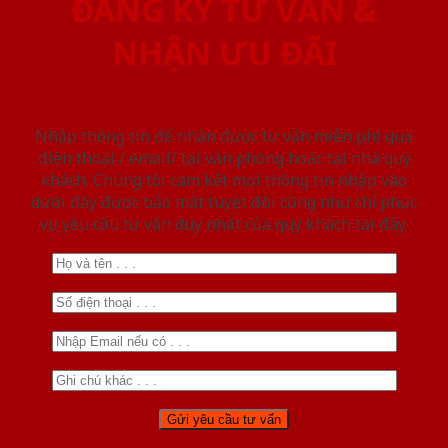
ĐĂNG KÝ TƯ VẤN &
NHẬN ƯU ĐÃI
Nhập thông tin để nhận được tư vấn miễn phí qua
điện thoại / email/ tại văn phòng hoặc tại nhà quý
khách. Chúng tôi cam kết mọi thông tin nhập vào
dưới đây được bảo mật tuyệt đối cũng như chỉ phục
vụ yêu cầu tư vấn duy nhất của quý khách tại đây.