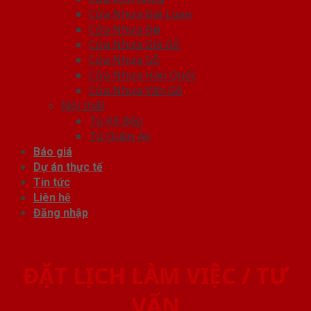
Cửa Nhựa Đài Loan
Cửa Nhựa Đẹp
Cửa Nhựa Giả Gỗ
Cửa Nhựa Gỗ
Cửa Nhựa Hàn Quốc
Cửa Nhựa Vân Gỗ
Nội thất
Tủ Kệ Bếp
Tủ Quần Áo
Báo giá
Dự án thực tế
Tin tức
Liên hệ
Đăng nhập
ĐẶT LỊCH LÀM VIỆC / TƯ
VẤN