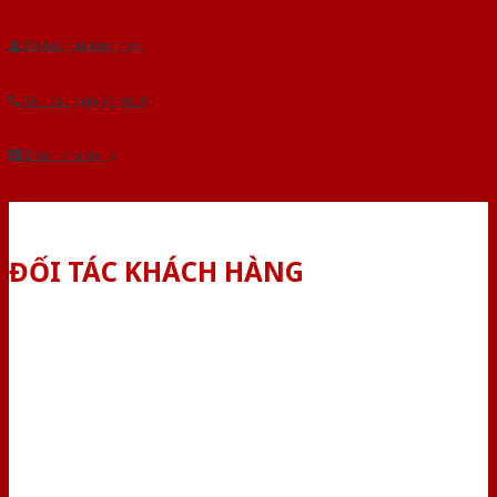
Tải báo giá tổng hợp
Yêu cầu gọi lại (3 phút)
Dành cho đại lý
ĐỐI TÁC KHÁCH HÀNG