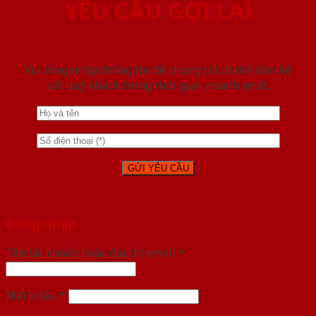
YÊU CẦU GỌI LẠI
Vui lòng nhập thông tin để chúng tôi có thể liên hệ
với quý khách trong thời gian nhanh nhất.
Đăng nhập
Tên tài khoản hoặc địa chỉ email
*
Mật khẩu
*