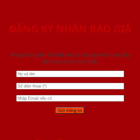
ĐĂNG KÝ NHẬN BÁO GIÁ
Nhập thông tin để nhận được báo giá mới nhât đầy
đủ nhất và chi tiết nhất.