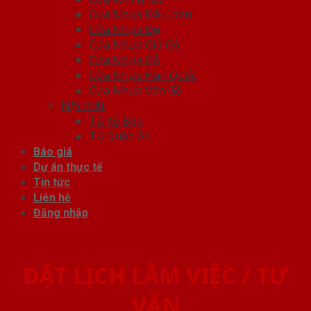
Cửa Nhựa Đài Loan
Cửa Nhựa Đẹp
Cửa Nhựa Giả Gỗ
Cửa Nhựa Gỗ
Cửa Nhựa Hàn Quốc
Cửa Nhựa Vân Gỗ
Nội thất
Tủ Kệ Bếp
Tủ Quần Áo
Báo giá
Dự án thực tế
Tin tức
Liên hệ
Đăng nhập
ĐẶT LỊCH LÀM VIỆC / TƯ
VẤN