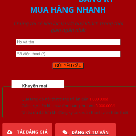
MUA HÀNG NHANH
Chúng tôi sẽ liên lạc lại với quý khách trong thời
gian ngắn nhất
Khuyến mại
Quà tặng đồ nội thất trang trí lên đến
1.000.000đ
Giảm trực tiếp khi mua đơn hàng lớn hơn
3.000.000đ
Nhiều ưu đãi lớn khi đăng ký tài khoản thành viên thân thiết
TẢI BẢNG GIÁ
ĐĂNG KÝ TƯ VẤN