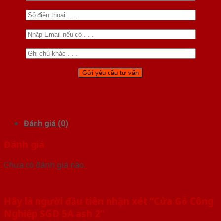
Đánh giá (0)
Đánh giá
Chưa có đánh giá nào.
Hãy là người đầu tiên nhận xét “Cửa Gỗ Công
Nghiệp SGD 5A ash 2”