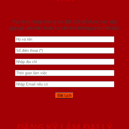
Vui lòng nhập thông tin đặt lịch để được sắp xếp
gặp gỡ làm việc hoăc tư vấn mà không phải chờ đợi.
ĐĂNG KÝ LÀM ĐẠI LÝ