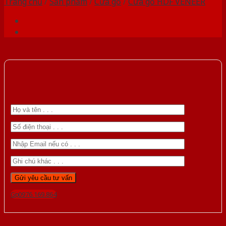
Trang chủ
/
Sản phẩm
/
Cửa gỗ
/
Cửa gỗ HDF VENEER
Gọi 0976.169.864