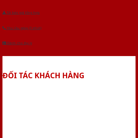
Tải báo giá tổng hợp
Yêu cầu gọi lại (3 phút)
Dành cho đại lý
ĐỐI TÁC KHÁCH HÀNG