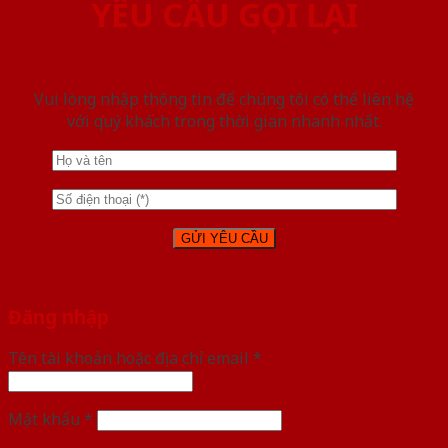
YÊU CẦU GỌI LẠI
Vui lòng nhập thông tin để chúng tôi có thể liên hệ
với quý khách trong thời gian nhanh nhất.
Đăng nhập
Tên tài khoản hoặc địa chỉ email
*
Mật khẩu
*