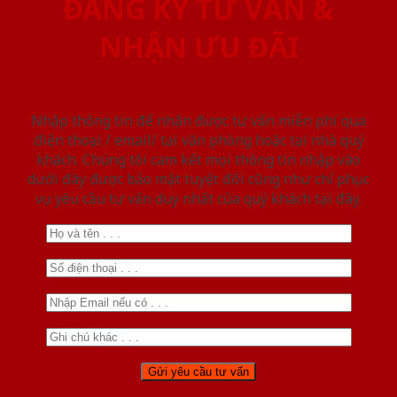
ĐĂNG KÝ TƯ VẤN &
NHẬN ƯU ĐÃI
Nhập thông tin để nhận được tư vấn miễn phí qua
điện thoại / email/ tại văn phòng hoặc tại nhà quý
khách. Chúng tôi cam kết mọi thông tin nhập vào
dưới đây được bảo mật tuyệt đối cũng như chỉ phục
vụ yêu cầu tư vấn duy nhất của quý khách tại đây.