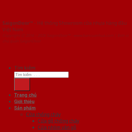
SaigonDoor™
- Hệ thống Showroom cửa nhựa hàng đầu
Việt Nam
Copyright ⓒ 2016 – 2026 SaigonDoor™ - www.bancuanhua.com | Đơn vị
chủ quản SaigonDoor
Tìm kiếm:
Trang chủ
Giới thiệu
Sản phẩm
Cửa chống cháy
Cửa gỗ chống cháy
Cửa nhôm vân gỗ