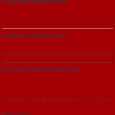
Cửa Gỗ Chống Cháy MDF P1R4 C1
Cửa Gỗ Chống Cháy 2P son xam
Cửa Gỗ Chống Cháy 2P son xam trang
Với kinh nghiệm nhiêu năm nghiên cứu cửa theo tiêu chuẩn công nghệ Châu
Âu.Chúng tôi tự tin là nhà sản xuất & cung cấp hàng đầu tại Việt Nam!
Gửi yêu cầu tư vấn