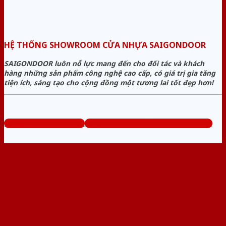
HỆ THỐNG SHOWROOM CỬA NHỰA SAIGONDOOR
SAIGONDOOR luôn nỗ lực mang đến cho đối tác và khách
hàng những sản phẩm công nghệ cao cấp, có giá trị gia tăng
tiện ích, sáng tạo cho cộng đồng một tương lai tốt đẹp hơn!
www.sieuthicuanhua.net
Tổng đài tư vấn miễn phí: 0824.400.400