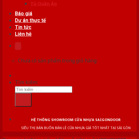
Tủ Quần Áo
Báo giá
Dự án thực tế
Tin tức
Liên hệ
Chưa có sản phẩm trong giỏ hàng.
Tìm kiếm:
HỆ THỐNG SHOWROOM CỬA NHỰA SAIGONDOOR
SIÊU THỊ BÁN BUÔN BÁN LẺ CỬA NHỰA GIÁ TỐT NHẤT TẠI SÀI GÒN