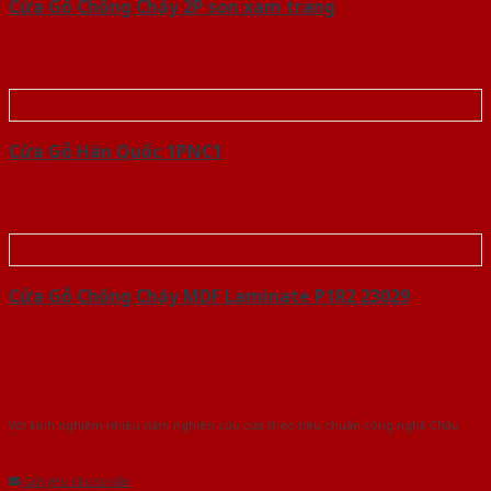
Cửa Gỗ Chống Cháy 2P son xam trang
Cửa Gỗ Hàn Quốc 1PNC1
Cửa Gỗ Chống Cháy MDF Laminate P1R2 23029
Với kinh nghiệm nhiêu năm nghiên cứu cửa theo tiêu chuẩn công nghệ Châu
Âu.Chúng tôi tự tin là nhà sản xuất & cung cấp hàng đầu tại Việt Nam!
Gửi yêu cầu tư vấn