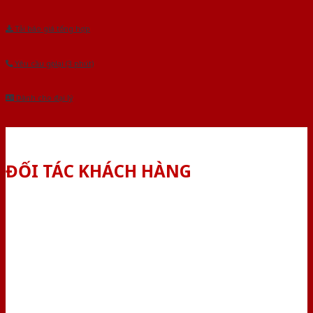
Tải báo giá tổng hợp
Yêu cầu gọi lại (3 phút)
Dành cho đại lý
ĐỐI TÁC KHÁCH HÀNG