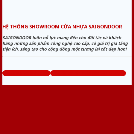
HỆ THỐNG SHOWROOM CỬA NHỰA SAIGONDOOR
SAIGONDOOR luôn nỗ lực mang đến cho đối tác và khách
hàng những sản phẩm công nghệ cao cấp, có giá trị gia tăng
tiện ích, sáng tạo cho cộng đồng một tương lai tốt đẹp hơn!
www.sieuthicuanhua.net
Tổng đài tư vấn miễn phí: 0824.400.400