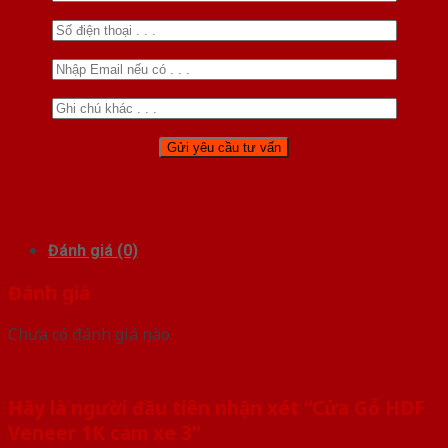
Đánh giá (0)
Đánh giá
Chưa có đánh giá nào.
Hãy là người đầu tiên nhận xét “Cửa Gỗ HDF
Veneer 1K cam xe 3”