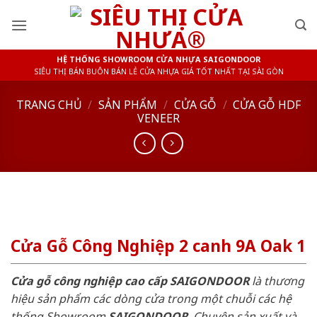
Skip
to
content
HỆ THỐNG SHOWROOM CỬA NHỰA SAIGONDOOR
SIÊU THỊ BÁN BUÔN BÁN LẺ CỬA NHỰA GIÁ TỐT NHẤT TẠI SÀI GÒN
TRANG CHỦ
/
SẢN PHẨM
/
CỬA GỖ
/
CỬA GỖ HDF
VENEER
Cửa Gỗ Công Nghiệp 2 canh 9A Oak 1
Cửa gỗ công nghiệp cao cấp SAIGONDOOR
là thương
hiệu sản phẩm các dòng cửa trong một chuỗi các hệ
thống Showroom
SAIGONDOOR
. Chuyên sản xuất và