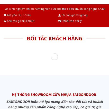
Với kinh nghiệm nhiêu năm nghiên cứu cửa theo tiêu chuẩn công nghệ Châu
Âu.Chúng tôi tự tin là nhà sản xuất & cung cấp hàng đầu tại Việt Nam!
Gửi yêu cầu tư vấn
Tải báo giá tổng hợp
Yêu cầu gọi lại (3 phút)
Dành cho đại lý
ĐỐI TÁC KHÁCH HÀNG
HỆ THỐNG SHOWROOM CỬA NHỰA SAIGONDOOR
SAIGONDOOR luôn nỗ lực mang đến cho đối tác và khách
hàng những sản phẩm công nghệ cao cấp, có giá trị gia