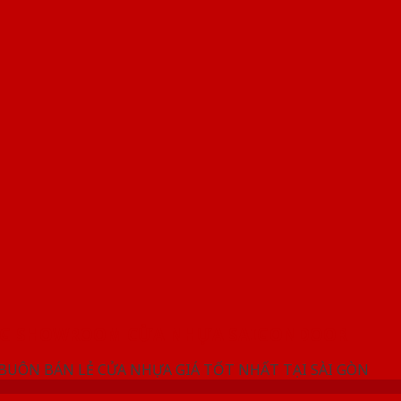
NG SHOWROOM CỬA NHỰA SAIGONDOOR
 BUÔN BÁN LẺ CỬA NHỰA GIÁ TỐT NHẤT TẠI SÀI GÒN