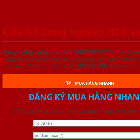
Cửa Gỗ Công Nghiệp HDF ve
Cửa gỗ công nghiệp cao cấp SAIGONDOOR
là thương hi
sản xuất và phân phối những dòng cửa gỗ công nghiệp chấ
có những chính sách bán hàng
ƯU ĐÃI
CAO
đi kèm với sự
MUA HÀNG NHANH
ĐĂNG KÝ MUA HÀNG NHAN
Chúng tôi sẽ liên lạc lại với quý khách trong thời gian