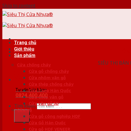
Skip to content
Trang chủ
Giới thiệu
HỆ THỐ
Sản phẩm
SIÊU THỊ BÁN
Cửa chống cháy
Cửa gỗ chống cháy
Cửa nhôm vân gỗ
Cửa thép chống cháy
Tư vấn bán hàng
Cửa Thép Hàn Quốc
0824.400.400
Cửa thép vân gỗ
Cửa vân gỗ 5D
Tìm kiếm:
Cửa gỗ
Cửa gỗ công nghiệp HDF
Cửa Gỗ Hàn Quốc
Cửa gỗ HDF VENEER