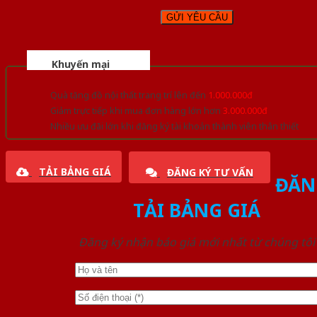
Khuyến mại
Quà tặng đồ nội thất trang trí lên đến
1.000.000đ
Giảm trực tiếp khi mua đơn hàng lớn hơn
3.000.000đ
Nhiều ưu đãi lớn khi đăng ký tài khoản thành viên thân thiết
TẢI BẢNG GIÁ
ĐĂNG KÝ TƯ VẤN
ĐĂN
TẢI BẢNG GIÁ
Đăng ký nhận báo giá mới nhất từ chúng tôi