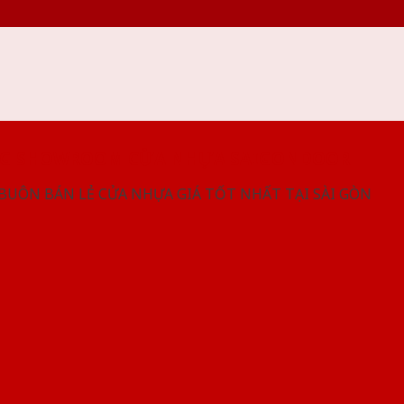
NG SHOWROOM CỬA NHỰA SAIGONDOOR
 BUÔN BÁN LẺ CỬA NHỰA GIÁ TỐT NHẤT TẠI SÀI GÒN