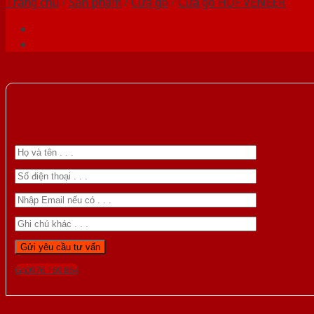
Trang chủ
/
Sản phẩm
/
Cửa gỗ
/
Cửa gỗ HDF VENEER
Gọi 0976.169.864