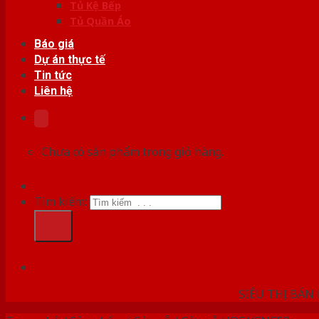
Tủ Kệ Bếp
Tủ Quần Áo
Báo giá
Dự án thực tế
Tin tức
Liên hệ
Chưa có sản phẩm trong giỏ hàng.
Tìm kiếm:
HỆ THỐ
SIÊU THỊ BÁN