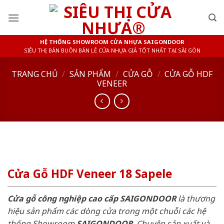
Skip
to
content
HỆ THỐNG SHOWROOM CỬA NHỰA SAIGONDOOR
SIÊU THỊ BÁN BUÔN BÁN LẺ CỬA NHỰA GIÁ TỐT NHẤT TẠI SÀI GÒN
TRANG CHỦ
/
SẢN PHẨM
/
CỬA GỖ
/
CỬA GỖ HDF
VENEER
Cửa Gỗ HDF Veneer 18 Sapele
Cửa gỗ công nghiệp cao cấp SAIGONDOOR
là thương
hiệu sản phẩm các dòng cửa trong một chuỗi các hệ
thống Showroom
SAIGONDOOR
. Chuyên sản xuất và