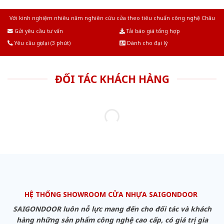
Với kinh nghiệm nhiêu năm nghiên cứu cửa theo tiêu chuẩn công nghệ Châu
Âu.Chúng tôi tự tin là nhà sản xuất & cung cấp hàng đầu tại Việt Nam!
Gửi yêu cầu tư vấn
Tải báo giá tổng hợp
Yêu cầu gọi lại (3 phút)
Dành cho đại lý
ĐỐI TÁC KHÁCH HÀNG
HỆ THỐNG SHOWROOM CỬA NHỰA SAIGONDOOR
SAIGONDOOR luôn nỗ lực mang đến cho đối tác và khách
hàng những sản phẩm công nghệ cao cấp, có giá trị gia