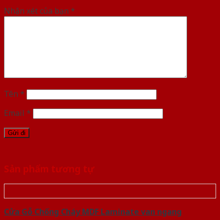
Nhận xét của bạn
*
Tên
*
Email
*
Sản phẩm tương tự
Cửa Gỗ Chống Cháy MDF Laminate van ngang