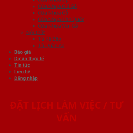
Cửa Nhựa Giả Gỗ
Cửa Nhựa Gỗ
Cửa Nhựa Hàn Quốc
Cửa Nhựa Vân Gỗ
Nội thất
Tủ Kệ Bếp
Tủ Quần Áo
Báo giá
Dự án thực tế
Tin tức
Liên hệ
Đăng nhập
ĐẶT LỊCH LÀM VIỆC / TƯ
VẤN