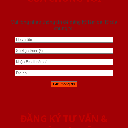
Vui lòng nhập thông tin để đăng ký làm đại lý của
chúng tôi
ĐĂNG KÝ TƯ VẤN &