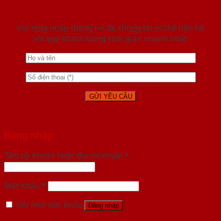
Vui lòng nhập thông tin để chúng tôi có thể liên hệ
với quý khách trong thời gian nhanh nhất.
Đăng nhập
Tên tài khoản hoặc địa chỉ email
*
Mật khẩu
*
Ghi nhớ mật khẩu
Đăng nhập