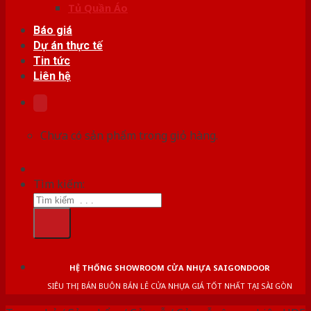
Tủ Quần Áo
Báo giá
Dự án thực tế
Tin tức
Liên hệ
Chưa có sản phẩm trong giỏ hàng.
Tìm kiếm:
HỆ THỐNG SHOWROOM CỬA NHỰA SAIGONDOOR
SIÊU THỊ BÁN BUÔN BÁN LẺ CỬA NHỰA GIÁ TỐT NHẤT TẠI SÀI GÒN