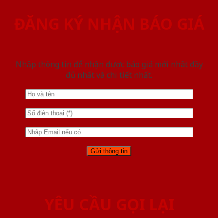
ĐĂNG KÝ NHẬN BÁO GIÁ
Nhập thông tin để nhận được báo giá mới nhât đầy
đủ nhất và chi tiết nhất.
YÊU CẦU GỌI LẠI