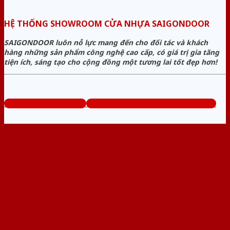
HỆ THỐNG SHOWROOM CỬA NHỰA SAIGONDOOR
SAIGONDOOR luôn nỗ lực mang đến cho đối tác và khách
hàng những sản phẩm công nghệ cao cấp, có giá trị gia tăng
tiện ích, sáng tạo cho cộng đồng một tương lai tốt đẹp hơn!
www.sieuthicuanhua.net
Tổng đài tư vấn miễn phí: 0824.400.400