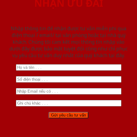
NHẬN ƯU ĐÃI
Nhập thông tin để nhận được tư vấn miễn phí qua
điện thoại / email/ tại văn phòng hoặc tại nhà quý
khách. Chúng tôi cam kết mọi thông tin nhập vào
dưới đây được bảo mật tuyệt đối cũng như chỉ phục
vụ yêu cầu tư vấn duy nhất của quý khách tại đây.