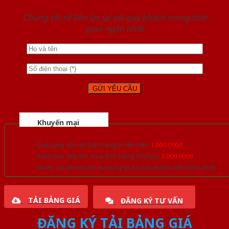
Chúng tôi sẽ liên lạc lại với quý khách trong thời
gian ngắn nhất
Khuyến mại
Quà tặng đồ nội thất trang trí lên đến
1.000.000đ
Giảm trực tiếp khi mua đơn hàng lớn hơn
3.000.000đ
Nhiều ưu đãi lớn khi đăng ký tài khoản thành viên thân thiết
TẢI BẢNG GIÁ
ĐĂNG KÝ TƯ VẤN
ĐĂNG KÝ TẢI BẢNG GIÁ