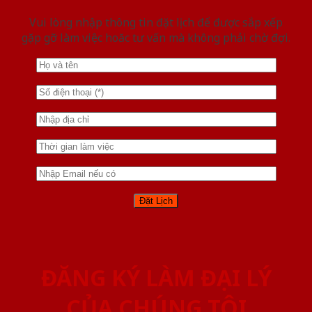
Vui lòng nhập thông tin đặt lịch để được sắp xếp
gặp gỡ làm việc hoăc tư vấn mà không phải chờ đợi.
ĐĂNG KÝ LÀM ĐẠI LÝ
CỦA CHÚNG TÔI