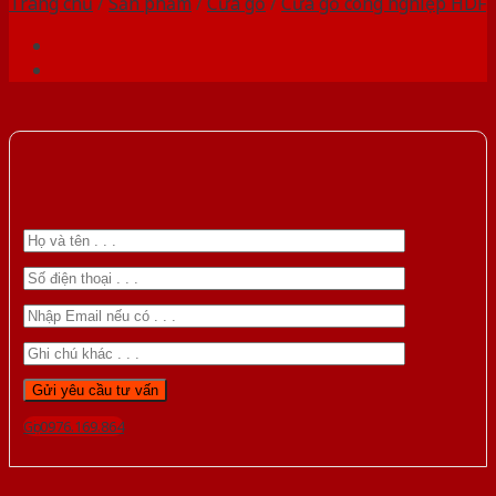
Trang chủ
/
Sản phẩm
/
Cửa gỗ
/
Cửa gỗ công nghiệp HDF
Gọi 0976.169.864