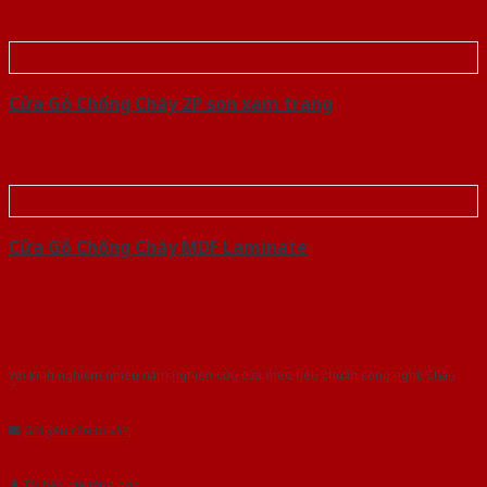
Cửa Gỗ Chống Cháy 2P son xam trang
Cửa Gỗ Chống Cháy MDF Laminate
Với kinh nghiệm nhiêu năm nghiên cứu cửa theo tiêu chuẩn công nghệ Châu
Âu.Chúng tôi tự tin là nhà sản xuất & cung cấp hàng đầu tại Việt Nam!
Gửi yêu cầu tư vấn
Tải báo giá tổng hợp