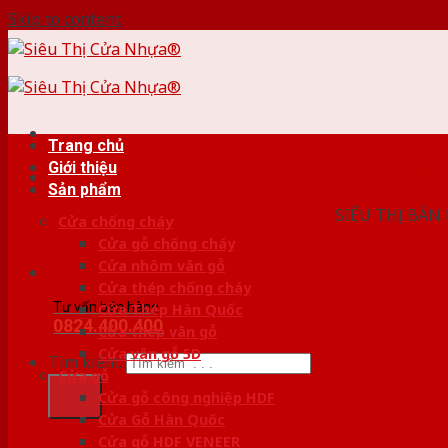
Skip to content
Trang chủ
Giới thiệu
HỆ THỐ
Sản phẩm
SIÊU THỊ BÁN
Cửa chống cháy
Cửa gỗ chống cháy
Cửa nhôm vân gỗ
Cửa thép chống cháy
Tư vấn bán hàng
Cửa Thép Hàn Quốc
0824.400.400
Cửa thép vân gỗ
Cửa vân gỗ 5D
Tìm kiếm:
Cửa gỗ
Cửa gỗ công nghiệp HDF
Cửa Gỗ Hàn Quốc
Cửa gỗ HDF VENEER