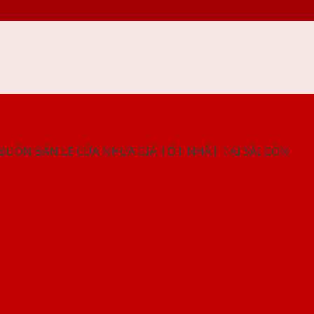
NG SHOWROOM CỬA NHỰA SAIGONDOOR
 BUÔN BÁN LẺ CỬA NHỰA GIÁ TỐT NHẤT TẠI SÀI GÒN