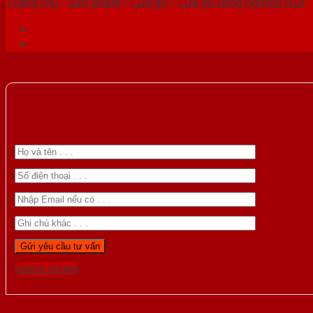
Trang chủ
/
Sản phẩm
/
Cửa gỗ
/
Cửa gỗ công nghiệp HDF
Gọi 0976.169.864