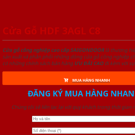
Cửa Gỗ HDF 3AGL C8
Cửa gỗ công nghiệp cao cấp SAIGONDOOR
là thương hi
sản xuất và phân phối những dòng cửa gỗ công nghiệp chấ
có những chính sách bán hàng
ƯU ĐÃI
CAO
đi kèm với sự
MUA HÀNG NHANH
ĐĂNG KÝ MUA HÀNG NHAN
Chúng tôi sẽ liên lạc lại với quý khách trong thời gian