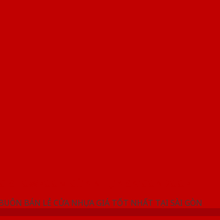
NG SHOWROOM CỬA NHỰA SAIGONDOOR
 BUÔN BÁN LẺ CỬA NHỰA GIÁ TỐT NHẤT TẠI SÀI GÒN