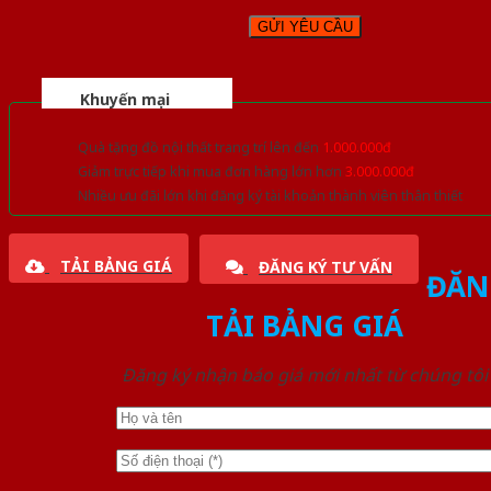
Khuyến mại
Quà tặng đồ nội thất trang trí lên đến
1.000.000đ
Giảm trực tiếp khi mua đơn hàng lớn hơn
3.000.000đ
Nhiều ưu đãi lớn khi đăng ký tài khoản thành viên thân thiết
TẢI BẢNG GIÁ
ĐĂNG KÝ TƯ VẤN
ĐĂN
TẢI BẢNG GIÁ
Đăng ký nhận báo giá mới nhất từ chúng tôi