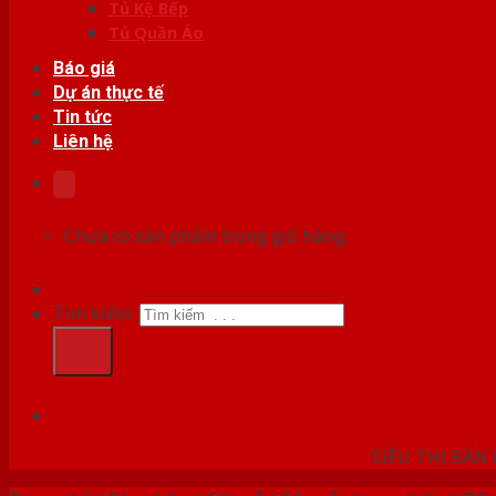
Tủ Kệ Bếp
Tủ Quần Áo
Báo giá
Dự án thực tế
Tin tức
Liên hệ
Chưa có sản phẩm trong giỏ hàng.
Tìm kiếm:
HỆ THỐ
SIÊU THỊ BÁN