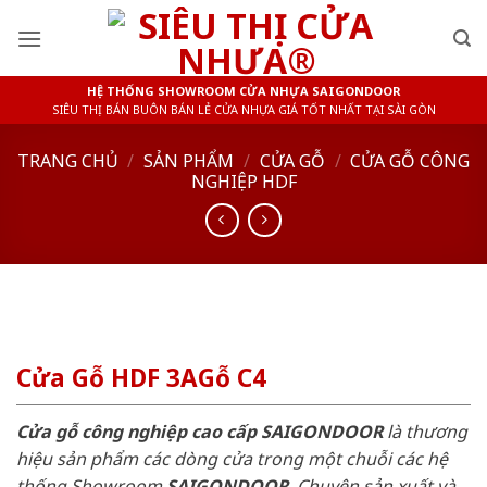
Skip
to
content
HỆ THỐNG SHOWROOM CỬA NHỰA SAIGONDOOR
SIÊU THỊ BÁN BUÔN BÁN LẺ CỬA NHỰA GIÁ TỐT NHẤT TẠI SÀI GÒN
TRANG CHỦ
/
SẢN PHẨM
/
CỬA GỖ
/
CỬA GỖ CÔNG
NGHIỆP HDF
Cửa Gỗ HDF 3AGỗ C4
Cửa gỗ công nghiệp cao cấp SAIGONDOOR
là thương
hiệu sản phẩm các dòng cửa trong một chuỗi các hệ
thống Showroom
SAIGONDOOR
. Chuyên sản xuất và