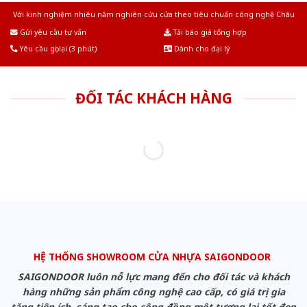
Với kinh nghiệm nhiêu năm nghiên cứu cửa theo tiêu chuẩn công nghệ Châu
Âu.Chúng tôi tự tin là nhà sản xuất & cung cấp hàng đầu tại Việt Nam!
Gửi yêu cầu tư vấn
Tải báo giá tổng hợp
Yêu cầu gọi lại (3 phút)
Dành cho đại lý
ĐỐI TÁC KHÁCH HÀNG
HỆ THỐNG SHOWROOM CỬA NHỰA SAIGONDOOR
SAIGONDOOR luôn nỗ lực mang đến cho đối tác và khách
hàng những sản phẩm công nghệ cao cấp, có giá trị gia
tăng tiện ích, sáng tạo cho cộng đồng một tương lai tốt đẹp