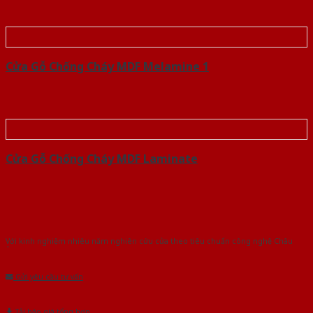
Cửa Gỗ Chống Cháy MDF Melamine 1
Cửa Gỗ Chống Cháy MDF Laminate
Với kinh nghiệm nhiêu năm nghiên cứu cửa theo tiêu chuẩn công nghệ Châu
Âu.Chúng tôi tự tin là nhà sản xuất & cung cấp hàng đầu tại Việt Nam!
Gửi yêu cầu tư vấn
Tải báo giá tổng hợp