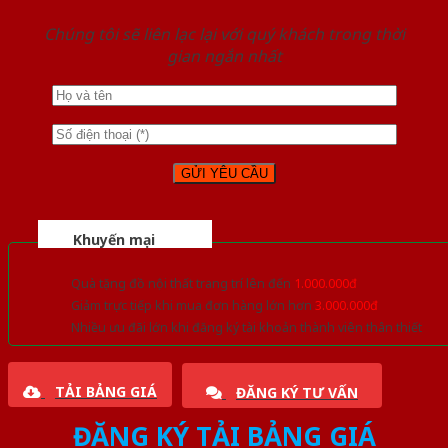
Chúng tôi sẽ liên lạc lại với quý khách trong thời
gian ngắn nhất
Khuyến mại
Quà tặng đồ nội thất trang trí lên đến
1.000.000đ
Giảm trực tiếp khi mua đơn hàng lớn hơn
3.000.000đ
Nhiều ưu đãi lớn khi đăng ký tài khoản thành viên thân thiết
TẢI BẢNG GIÁ
ĐĂNG KÝ TƯ VẤN
ĐĂNG KÝ TẢI BẢNG GIÁ