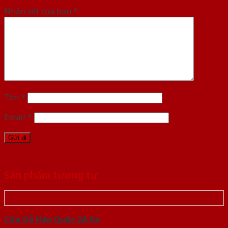
Nhận xét của bạn
*
Tên
*
Email
*
Sản phẩm tương tự
Cửa Gỗ Hàn Quốc 2A fix