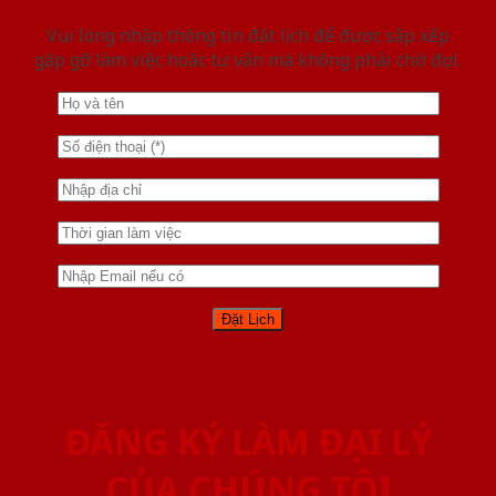
Vui lòng nhập thông tin đặt lịch để được sắp xếp
gặp gỡ làm việc hoăc tư vấn mà không phải chờ đợi.
ĐĂNG KÝ LÀM ĐẠI LÝ
CỦA CHÚNG TÔI