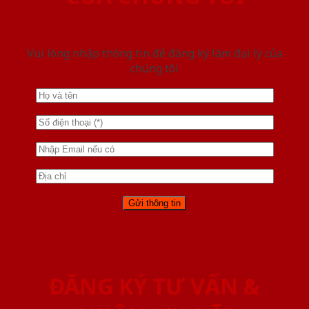
Vui lòng nhập thông tin để đăng ký làm đại lý của
chúng tôi
ĐĂNG KÝ TƯ VẤN &