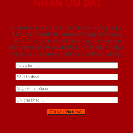
NHẬN ƯU ĐÃI
Nhập thông tin để nhận được tư vấn miễn phí qua
điện thoại / email/ tại văn phòng hoặc tại nhà quý
khách. Chúng tôi cam kết mọi thông tin nhập vào
dưới đây được bảo mật tuyệt đối cũng như chỉ phục
vụ yêu cầu tư vấn duy nhất của quý khách tại đây.