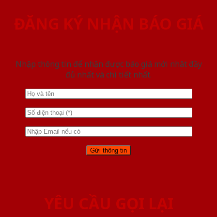
ĐĂNG KÝ NHẬN BÁO GIÁ
Nhập thông tin để nhận được báo giá mới nhât đầy
đủ nhất và chi tiết nhất.
YÊU CẦU GỌI LẠI