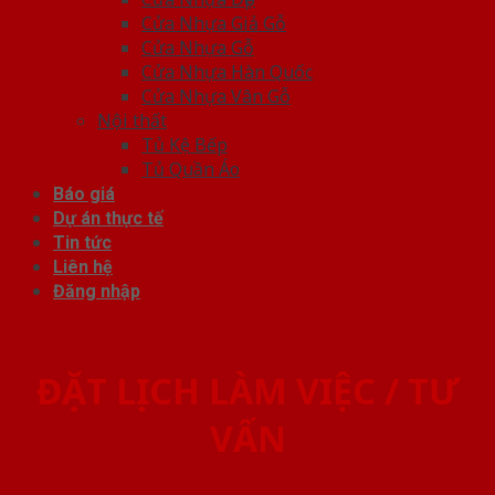
Cửa Nhựa Giả Gỗ
Cửa Nhựa Gỗ
Cửa Nhựa Hàn Quốc
Cửa Nhựa Vân Gỗ
Nội thất
Tủ Kệ Bếp
Tủ Quần Áo
Báo giá
Dự án thực tế
Tin tức
Liên hệ
Đăng nhập
ĐẶT LỊCH LÀM VIỆC / TƯ
VẤN