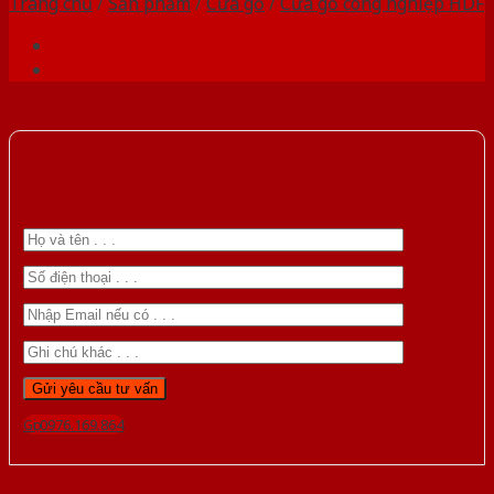
Trang chủ
/
Sản phẩm
/
Cửa gỗ
/
Cửa gỗ công nghiệp HDF
Gọi 0976.169.864