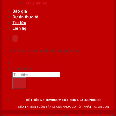
Tủ Quần Áo
Báo giá
Dự án thực tế
Tin tức
Liên hệ
Chưa có sản phẩm trong giỏ hàng.
Tìm kiếm:
HỆ THỐNG SHOWROOM CỬA NHỰA SAIGONDOOR
SIÊU THỊ BÁN BUÔN BÁN LẺ CỬA NHỰA GIÁ TỐT NHẤT TẠI SÀI GÒN