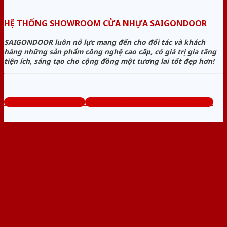
HỆ THỐNG SHOWROOM CỬA NHỰA SAIGONDOOR
SAIGONDOOR luôn nỗ lực mang đến cho đối tác và khách
hàng những sản phẩm công nghệ cao cấp, có giá trị gia tăng
tiện ích, sáng tạo cho cộng đồng một tương lai tốt đẹp hơn!
www.sieuthicuanhua.net
Tổng đài tư vấn miễn phí: 0824.400.400