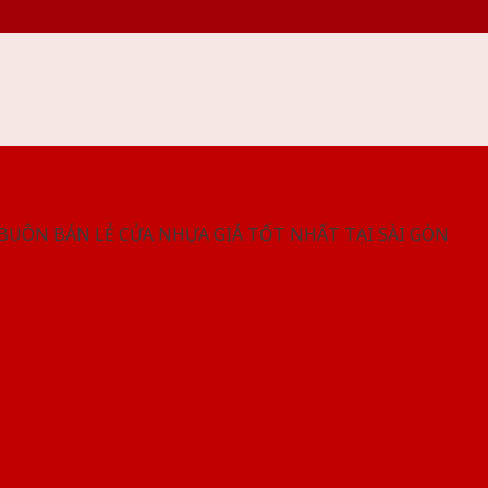
NG SHOWROOM CỬA NHỰA SAIGONDOOR
 BUÔN BÁN LẺ CỬA NHỰA GIÁ TỐT NHẤT TẠI SÀI GÒN