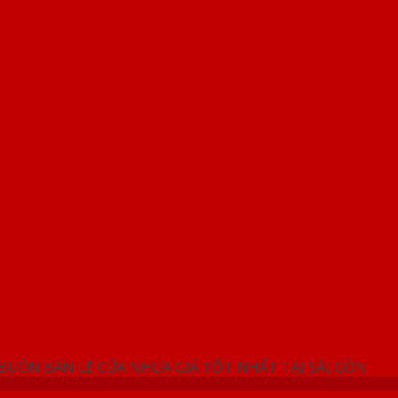
NG SHOWROOM CỬA NHỰA SAIGONDOOR
 BUÔN BÁN LẺ CỬA NHỰA GIÁ TỐT NHẤT TẠI SÀI GÒN