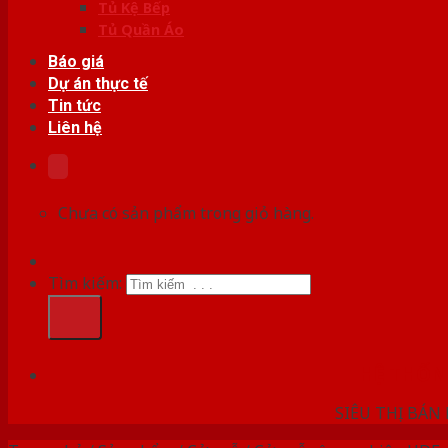
Tủ Kệ Bếp
Tủ Quần Áo
Báo giá
Dự án thực tế
Tin tức
Liên hệ
Chưa có sản phẩm trong giỏ hàng.
Tìm kiếm:
HỆ THỐ
SIÊU THỊ BÁN