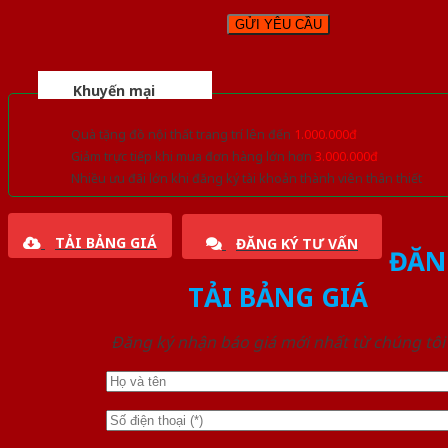
Khuyến mại
Quà tặng đồ nội thất trang trí lên đến
1.000.000đ
Giảm trực tiếp khi mua đơn hàng lớn hơn
3.000.000đ
Nhiều ưu đãi lớn khi đăng ký tài khoản thành viên thân thiết
TẢI BẢNG GIÁ
ĐĂNG KÝ TƯ VẤN
ĐĂN
TẢI BẢNG GIÁ
Đăng ký nhận báo giá mới nhất từ chúng tôi