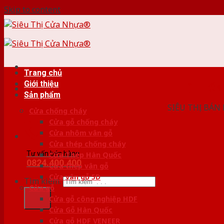
Skip to content
Trang chủ
Giới thiệu
HỆ THỐ
Sản phẩm
SIÊU THỊ BÁN
Cửa chống cháy
Cửa gỗ chống cháy
Cửa nhôm vân gỗ
Cửa thép chống cháy
Tư vấn bán hàng
Cửa Thép Hàn Quốc
0824.400.400
Cửa thép vân gỗ
Cửa vân gỗ 5D
Tìm kiếm:
Cửa gỗ
Cửa gỗ công nghiệp HDF
Cửa Gỗ Hàn Quốc
Cửa gỗ HDF VENEER