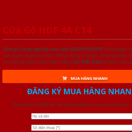
Cửa Gỗ HDF 4A C14
Cửa gỗ công nghiệp cao cấp SAIGONDOOR
là thương hi
sản xuất và phân phối những dòng cửa gỗ công nghiệp chấ
có những chính sách bán hàng
ƯU ĐÃI
CAO
đi kèm với sự
MUA HÀNG NHANH
ĐĂNG KÝ MUA HÀNG NHAN
Chúng tôi sẽ liên lạc lại với quý khách trong thời gian