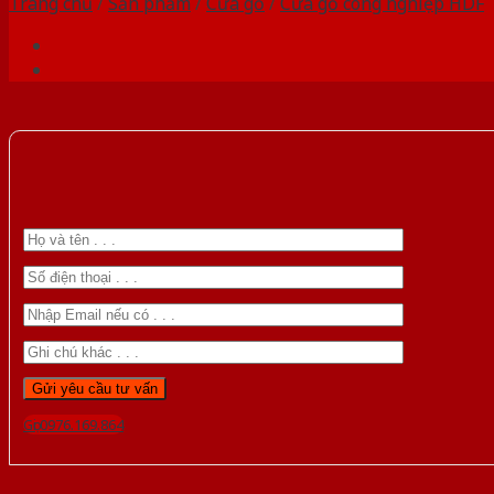
Trang chủ
/
Sản phẩm
/
Cửa gỗ
/
Cửa gỗ công nghiệp HDF
Gọi 0976.169.864