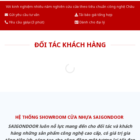
Với kinh nghiệm nhiêu năm nghiên cứu cửa theo tiêu chuẩn công nghệ Châu
Âu.Chúng tôi tự tin là nhà sản xuất & cung cấp hàng đầu tại Việt Nam!
Gửi yêu cầu tư vấn
Tải báo giá tổng hợp
Yêu cầu gọi lại (3 phút)
Dành cho đại lý
ĐỐI TÁC KHÁCH HÀNG
HỆ THỐNG SHOWROOM CỬA NHỰA SAIGONDOOR
SAIGONDOOR luôn nỗ lực mang đến cho đối tác và khách
hàng những sản phẩm công nghệ cao cấp, có giá trị gia
tăng tiện ích, sáng tạo cho cộng đồng một tương lai tốt đẹp