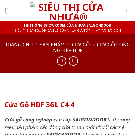
Skip
to
content
HỆ THỐNG SHOWROOM CỬA NHỰA SAIGONDOOR
SIÊU THỊ BÁN BUÔN BÁN LẺ CỬA NHỰA GIÁ TỐT NHẤT TẠI SÀI GÒN
TRANG CHỦ
/
SẢN PHẨM
/
CỬA GỖ
/
CỬA GỖ CÔNG
NGHIỆP HDF
Cửa Gỗ HDF 3GL C4 4
Cửa gỗ công nghiệp cao cấp SAIGONDOOR
là thương
hiệu sản phẩm các dòng cửa trong một chuỗi các hệ
thống Showroom
SAIGONDOOR
. Chuyên sản xuất và