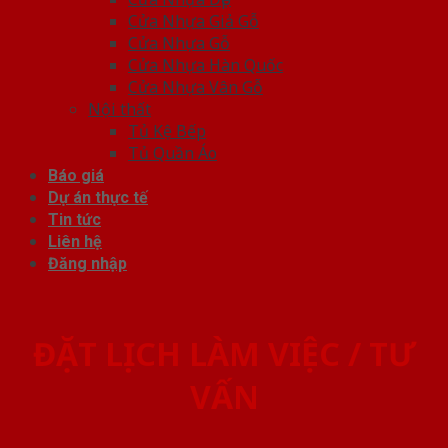
Cửa Nhựa Giả Gỗ
Cửa Nhựa Gỗ
Cửa Nhựa Hàn Quốc
Cửa Nhựa Vân Gỗ
Nội thất
Tủ Kệ Bếp
Tủ Quần Áo
Báo giá
Dự án thực tế
Tin tức
Liên hệ
Đăng nhập
ĐẶT LỊCH LÀM VIỆC / TƯ
VẤN