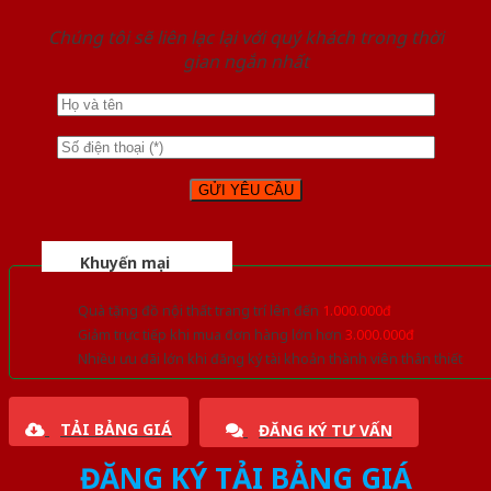
Chúng tôi sẽ liên lạc lại với quý khách trong thời
gian ngắn nhất
Khuyến mại
Quà tặng đồ nội thất trang trí lên đến
1.000.000đ
Giảm trực tiếp khi mua đơn hàng lớn hơn
3.000.000đ
Nhiều ưu đãi lớn khi đăng ký tài khoản thành viên thân thiết
TẢI BẢNG GIÁ
ĐĂNG KÝ TƯ VẤN
ĐĂNG KÝ TẢI BẢNG GIÁ