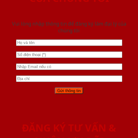
Vui lòng nhập thông tin để đăng ký làm đại lý của
chúng tôi
ĐĂNG KÝ TƯ VẤN &