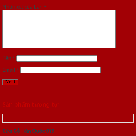
Nhận xét của bạn
*
Tên
*
Email
*
Sản phẩm tương tự
Cửa Gỗ Hàn Quốc 019