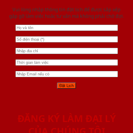
Vui lòng nhập thông tin đặt lịch để được sắp xếp
gặp gỡ làm việc hoăc tư vấn mà không phải chờ đợi.
ĐĂNG KÝ LÀM ĐẠI LÝ
CỦA CHÚNG TÔI