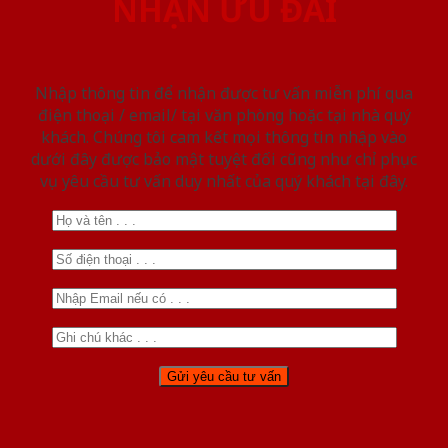
NHẬN ƯU ĐÃI
Nhập thông tin để nhận được tư vấn miễn phí qua
điện thoại / email/ tại văn phòng hoặc tại nhà quý
khách. Chúng tôi cam kết mọi thông tin nhập vào
dưới đây được bảo mật tuyệt đối cũng như chỉ phục
vụ yêu cầu tư vấn duy nhất của quý khách tại đây.