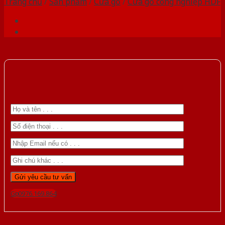
Trang chủ
/
Sản phẩm
/
Cửa gỗ
/
Cửa gỗ công nghiệp HDF
Gọi 0976.169.864