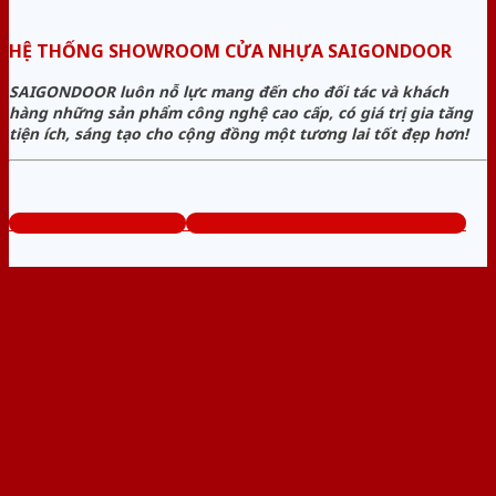
HỆ THỐNG SHOWROOM CỬA NHỰA SAIGONDOOR
SAIGONDOOR luôn nỗ lực mang đến cho đối tác và khách
hàng những sản phẩm công nghệ cao cấp, có giá trị gia tăng
tiện ích, sáng tạo cho cộng đồng một tương lai tốt đẹp hơn!
www.sieuthicuanhua.net
Tổng đài tư vấn miễn phí: 0824.400.400