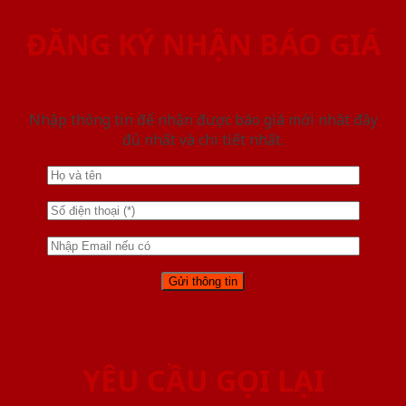
ĐĂNG KÝ NHẬN BÁO GIÁ
Nhập thông tin để nhận được báo giá mới nhât đầy
đủ nhất và chi tiết nhất.
YÊU CẦU GỌI LẠI