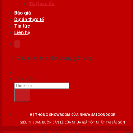
Tủ Quần Áo
Báo giá
Dự án thực tế
Tin tức
Liên hệ
Chưa có sản phẩm trong giỏ hàng.
Tìm kiếm:
HỆ THỐNG SHOWROOM CỬA NHỰA SAIGONDOOR
SIÊU THỊ BÁN BUÔN BÁN LẺ CỬA NHỰA GIÁ TỐT NHẤT TẠI SÀI GÒN