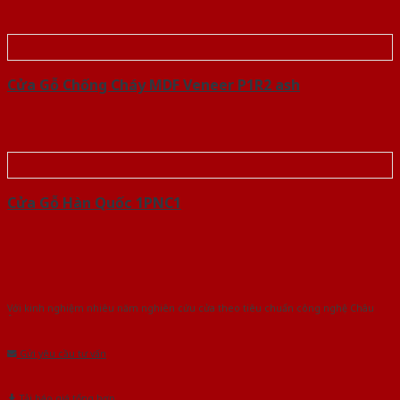
Cửa Gỗ Chống Cháy MDF Veneer P1R2 ash
Cửa Gỗ Hàn Quốc 1PNC1
Với kinh nghiệm nhiêu năm nghiên cứu cửa theo tiêu chuẩn công nghệ Châu
Âu.Chúng tôi tự tin là nhà sản xuất & cung cấp hàng đầu tại Việt Nam!
Gửi yêu cầu tư vấn
Tải báo giá tổng hợp