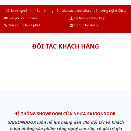
Với kinh nghiệm nhiêu năm nghiên cứu cửa theo tiêu chuẩn công nghệ Châu
Âu.Chúng tôi tự tin là nhà sản xuất & cung cấp hàng đầu tại Việt Nam!
Gửi yêu cầu tư vấn
Tải báo giá tổng hợp
Yêu cầu gọi lại (3 phút)
Dành cho đại lý
ĐỐI TÁC KHÁCH HÀNG
HỆ THỐNG SHOWROOM CỬA NHỰA SAIGONDOOR
SAIGONDOOR luôn nỗ lực mang đến cho đối tác và khách
hàng những sản phẩm công nghệ cao cấp, có giá trị gia