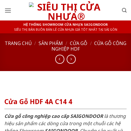
Skip
to
content
HỆ THỐNG SHOWROOM CỬA NHỰA SAIGONDOOR
SIÊU THỊ BÁN BUÔN BÁN LẺ CỬA NHỰA GIÁ TỐT NHẤT TẠI SÀI GÒN
TRANG CHỦ
/
SẢN PHẨM
/
CỬA GỖ
/
CỬA GỖ CÔNG
NGHIỆP HDF
Cửa Gỗ HDF 4A C14 4
Cửa gỗ công nghiệp cao cấp SAIGONDOOR
là thương
hiệu sản phẩm các dòng cửa trong một chuỗi các hệ
thống Showroom
SAIGONDOOR
. Chuyên sản xuất và