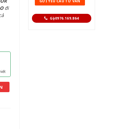
OOR
AO
đi
cả
Gọi 0976.169.864
hiết
N