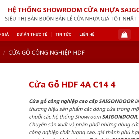
HỆ THỐNG SHOWROOM CỬA NHỰA SAI
SIÊU THỊ BÁN BUÔN BÁN LẺ CỬA NHỰA GIÁ TỐT NHẤT 
 GIÁ
DỰ ÁN THỰC TẾ
TIN TỨC
LIÊN HỆ
/
CỬA GỖ CÔNG NGHIỆP HDF
Cửa Gỗ HDF 4A C14 4
Cửa gỗ công nghiệp cao cấp SAIGONDOOR
là
thương hiệu sản phẩm các dòng cửa trong mộ
chuỗi các hệ thống Showroom
SAIGONDOOR
.
Chuyên sản xuất và phân phối những dòng cử
công nghiệp chất lượng cao, giá thành phù hợp