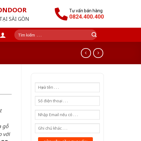
GONDOOR
Tư vấn bán hàng
0824.400.400
TẠI SÀI GÒN
Tìm
kiếm:
t
a gỗ
 với