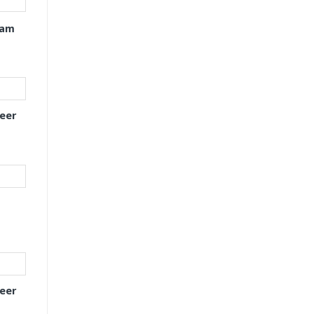
xam
eer
eer