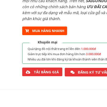
mọi nhu cầu khách hàng. Trên hết,
SAIGOND
còn có những chính sách bán hàng
ƯU ĐÃI
C
kèm với sự đa dạng về mẫu mã, loại cửa gỗ và 
phân khúc giá thành.
MUA HÀNG NHANH
Khuyến mại
Quà tặng đồ nội thất trang trí lên đến
1.000.000đ
Giảm trực tiếp khi mua đơn hàng lớn hơn
3.000.000đ
Nhiều ưu đãi lớn khi đăng ký tài khoản thành viên thân t
TẢI BẢNG GIÁ
ĐĂNG KÝ TƯ VẤ