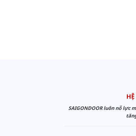
HỆ
SAIGONDOOR luôn nỗ lực man
tăng