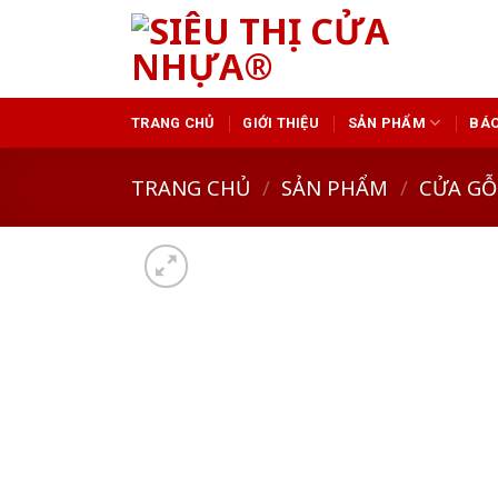
Skip
to
content
TRANG CHỦ
GIỚI THIỆU
SẢN PHẨM
BÁO
TRANG CHỦ
/
SẢN PHẨM
/
CỬA GỖ