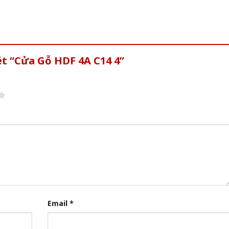
ét “Cửa Gỗ HDF 4A C14 4”
Email
*