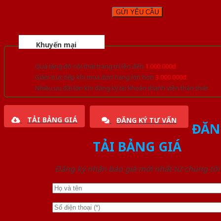
Khuyến mại
Quà tặng đồ nội thất trang trí lên đến
1.000.000đ
Giảm trực tiếp khi mua đơn hàng lớn hơn
3.000.000đ
Nhiều ưu đãi lớn khi đăng ký tài khoản thành viên thân thiết
TẢI BẢNG GIÁ
ĐĂNG KÝ TƯ VẤN
ĐĂN
TẢI BẢNG GIÁ
Đăng ký nhận báo giá mới nhất từ chúng tôi