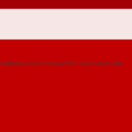
NG SHOWROOM CỬA NHỰA SAIGONDOOR
 BUÔN BÁN LẺ CỬA NHỰA GIÁ TỐT NHẤT TẠI SÀI GÒN