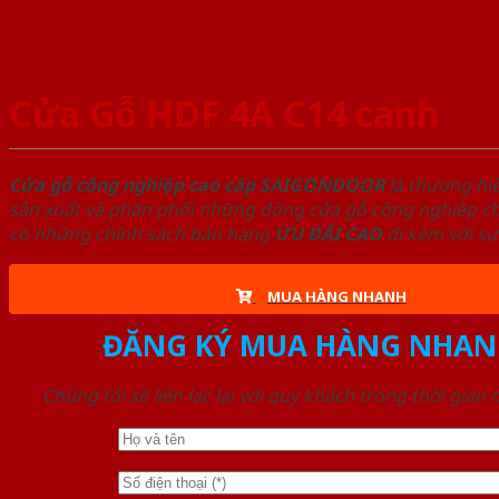
Cửa Gỗ HDF 4A C14 canh
Cửa gỗ công nghiệp cao cấp SAIGONDOOR
là thương hi
sản xuất và phân phối những dòng cửa gỗ công nghiệp chấ
có những chính sách bán hàng
ƯU ĐÃI
CAO
đi kèm với sự
MUA HÀNG NHANH
ĐĂNG KÝ MUA HÀNG NHAN
Chúng tôi sẽ liên lạc lại với quý khách trong thời gian