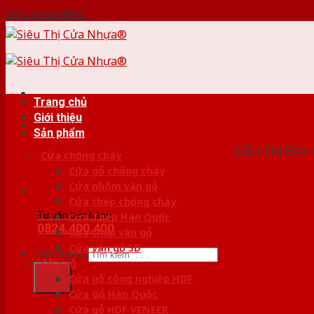
Skip to content
Trang chủ
Giới thiệu
HỆ THỐ
Sản phẩm
SIÊU THỊ BÁN
Cửa chống cháy
Cửa gỗ chống cháy
Cửa nhôm vân gỗ
Cửa thép chống cháy
Tư vấn bán hàng
Cửa Thép Hàn Quốc
0824.400.400
Cửa thép vân gỗ
Cửa vân gỗ 5D
Tìm kiếm:
Cửa gỗ
Cửa gỗ công nghiệp HDF
Cửa Gỗ Hàn Quốc
Cửa gỗ HDF VENEER