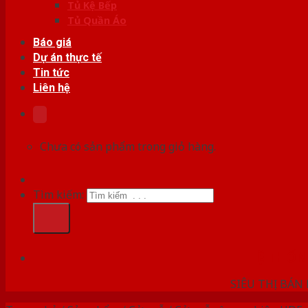
Tủ Kệ Bếp
Tủ Quần Áo
Báo giá
Dự án thực tế
Tin tức
Liên hệ
Chưa có sản phẩm trong giỏ hàng.
Tìm kiếm:
HỆ THỐ
SIÊU THỊ BÁN