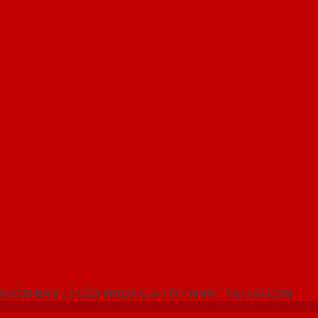
NG SHOWROOM CỬA NHỰA SAIGONDOOR
 BUÔN BÁN LẺ CỬA NHỰA GIÁ TỐT NHẤT TẠI SÀI GÒN