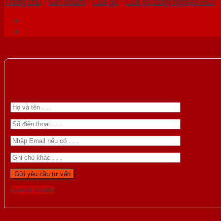
Trang chủ
/
Sản phẩm
/
Cửa gỗ
/
Cửa gỗ công nghiệp HDF
Gọi 0976.169.864