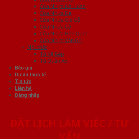
Cửa Nhựa Đài Loan
Cửa Nhựa Đẹp
Cửa Nhựa Giả Gỗ
Cửa Nhựa Gỗ
Cửa Nhựa Hàn Quốc
Cửa Nhựa Vân Gỗ
Nội thất
Tủ Kệ Bếp
Tủ Quần Áo
Báo giá
Dự án thực tế
Tin tức
Liên hệ
Đăng nhập
ĐẶT LỊCH LÀM VIỆC / TƯ
VẤN