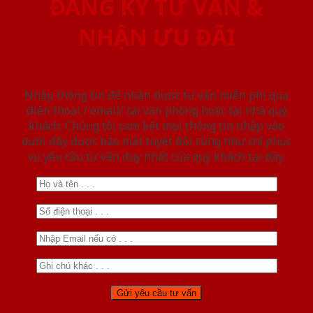
ĐĂNG KÝ TƯ VẤN &
NHẬN ƯU ĐÃI
Nhập thông tin để nhận được tư vấn miễn phí qua
điện thoại / email/ tại văn phòng hoặc tại nhà quý
khách. Chúng tôi cam kết mọi thông tin nhập vào
dưới đây được bảo mật tuyệt đối cũng như chỉ phục
vụ yêu cầu tư vấn duy nhất của quý khách tại đây.