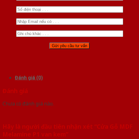
Đánh giá (0)
Đánh giá
Chưa có đánh giá nào.
Hãy là người đầu tiên nhận xét “Cửa Gỗ MDF
Melamine P1 van kem”