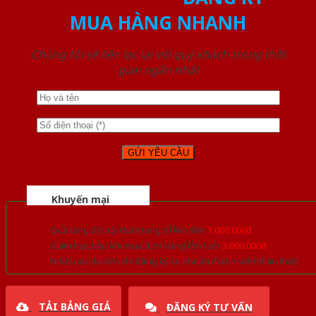
MUA HÀNG NHANH
Chúng tôi sẽ liên lạc lại với quý khách trong thời
gian ngắn nhất
Khuyến mại
Quà tặng đồ nội thất trang trí lên đến
1.000.000đ
Giảm trực tiếp khi mua đơn hàng lớn hơn
3.000.000đ
Nhiều ưu đãi lớn khi đăng ký tài khoản thành viên thân thiết
TẢI BẢNG GIÁ
ĐĂNG KÝ TƯ VẤN