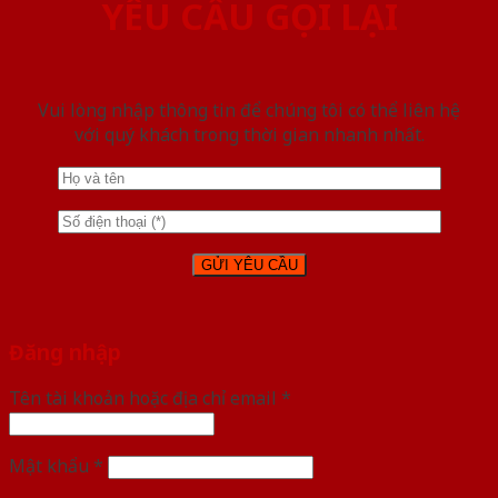
YÊU CẦU GỌI LẠI
Vui lòng nhập thông tin để chúng tôi có thể liên hệ
với quý khách trong thời gian nhanh nhất.
Đăng nhập
Tên tài khoản hoặc địa chỉ email
*
Mật khẩu
*