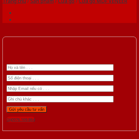
Trang chủ
/
Sản phẩm
/
Cửa gỗ
/
Cửa gỗ MDF VENEER
Gọi 0976.169.864