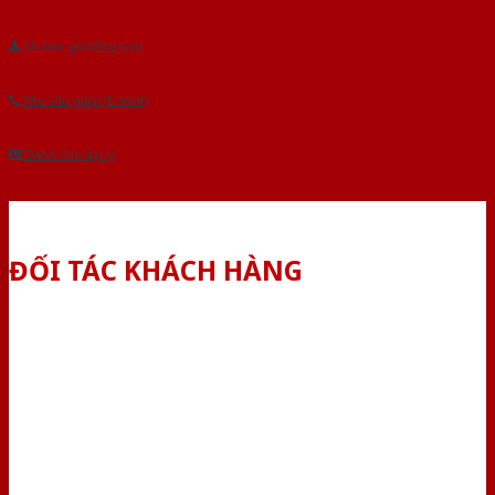
Tải báo giá tổng hợp
Yêu cầu gọi lại (3 phút)
Dành cho đại lý
ĐỐI TÁC KHÁCH HÀNG