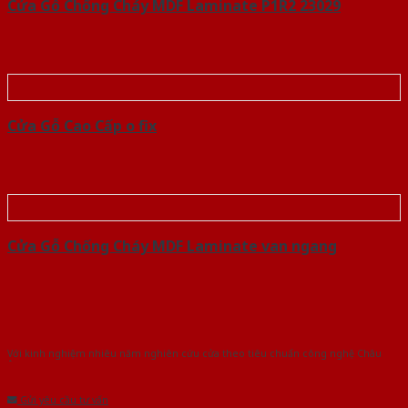
Cửa Gỗ Chống Cháy MDF Laminate P1R2 23029
Cửa Gỗ Cao Cấp o fix
Cửa Gỗ Chống Cháy MDF Laminate van ngang
Với kinh nghiệm nhiêu năm nghiên cứu cửa theo tiêu chuẩn công nghệ Châu
Âu.Chúng tôi tự tin là nhà sản xuất & cung cấp hàng đầu tại Việt Nam!
Gửi yêu cầu tư vấn