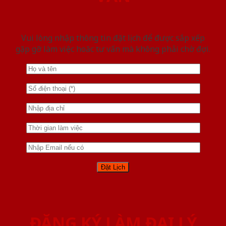
Vui lòng nhập thông tin đặt lịch để được sắp xếp
gặp gỡ làm việc hoăc tư vấn mà không phải chờ đợi.
ĐĂNG KÝ LÀM ĐẠI LÝ