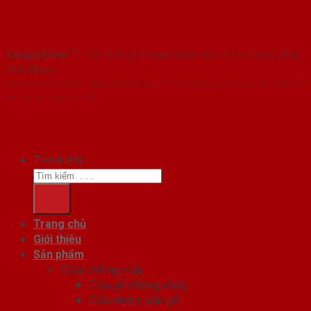
SaigonDoor™
- Hệ thống Showroom cửa nhựa hàng đầu
Việt Nam
Copyright ⓒ 2016 – 2026 SaigonDoor™ - www.bancuanhua.com | Đơn vị
chủ quản SaigonDoor
Tìm kiếm:
Trang chủ
Giới thiệu
Sản phẩm
Cửa chống cháy
Cửa gỗ chống cháy
Cửa nhôm vân gỗ