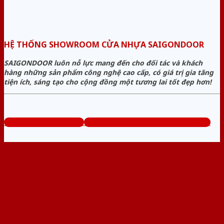
HỆ THỐNG SHOWROOM CỬA NHỰA SAIGONDOOR
SAIGONDOOR luôn nỗ lực mang đến cho đối tác và khách
hàng những sản phẩm công nghệ cao cấp, có giá trị gia tăng
tiện ích, sáng tạo cho cộng đồng một tương lai tốt đẹp hơn!
www.sieuthicuanhua.net
Tổng đài tư vấn miễn phí: 0824.400.400