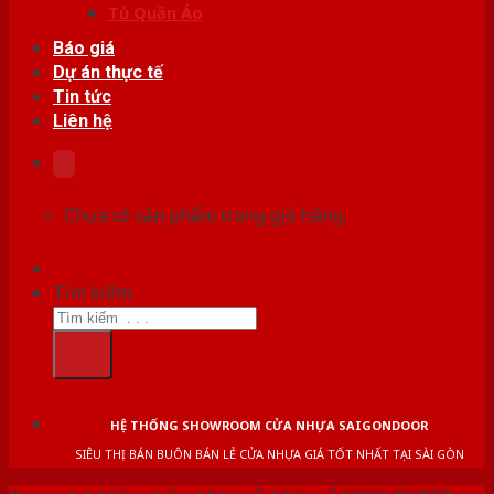
Tủ Quần Áo
Báo giá
Dự án thực tế
Tin tức
Liên hệ
Chưa có sản phẩm trong giỏ hàng.
Tìm kiếm:
HỆ THỐNG SHOWROOM CỬA NHỰA SAIGONDOOR
SIÊU THỊ BÁN BUÔN BÁN LẺ CỬA NHỰA GIÁ TỐT NHẤT TẠI SÀI GÒN