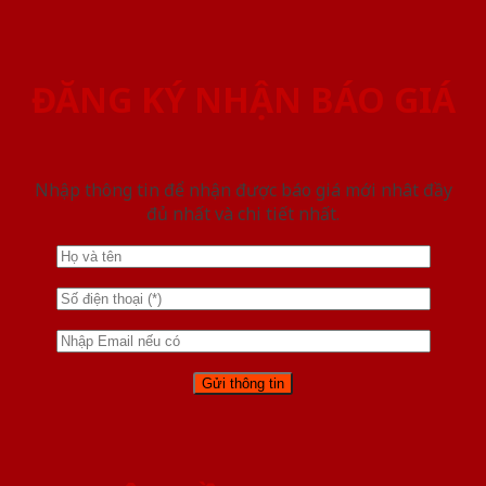
ĐĂNG KÝ NHẬN BÁO GIÁ
Nhập thông tin để nhận được báo giá mới nhât đầy
đủ nhất và chi tiết nhất.