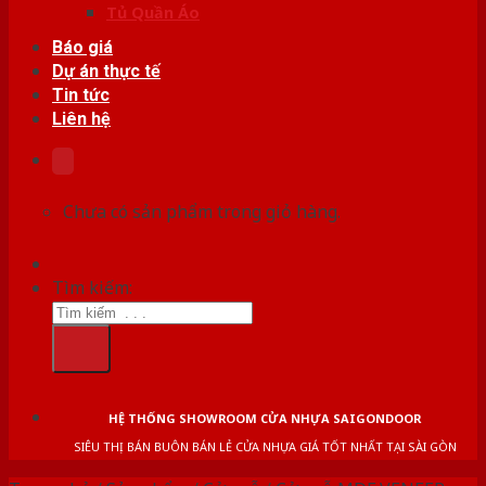
Tủ Quần Áo
Báo giá
Dự án thực tế
Tin tức
Liên hệ
Chưa có sản phẩm trong giỏ hàng.
Tìm kiếm:
HỆ THỐNG SHOWROOM CỬA NHỰA SAIGONDOOR
SIÊU THỊ BÁN BUÔN BÁN LẺ CỬA NHỰA GIÁ TỐT NHẤT TẠI SÀI GÒN