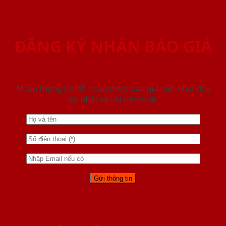
ĐĂNG KÝ NHẬN BÁO GIÁ
Nhập thông tin để nhận được báo giá mới nhât đầy
đủ nhất và chi tiết nhất.