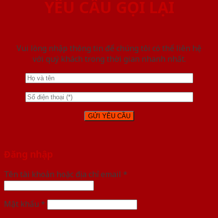
YÊU CẦU GỌI LẠI
Vui lòng nhập thông tin để chúng tôi có thể liên hệ
với quý khách trong thời gian nhanh nhất.
Đăng nhập
Tên tài khoản hoặc địa chỉ email
*
Mật khẩu
*