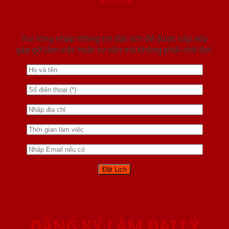
Vui lòng nhập thông tin đặt lịch để được sắp xếp
gặp gỡ làm việc hoăc tư vấn mà không phải chờ đợi.
ĐĂNG KÝ LÀM ĐẠI LÝ