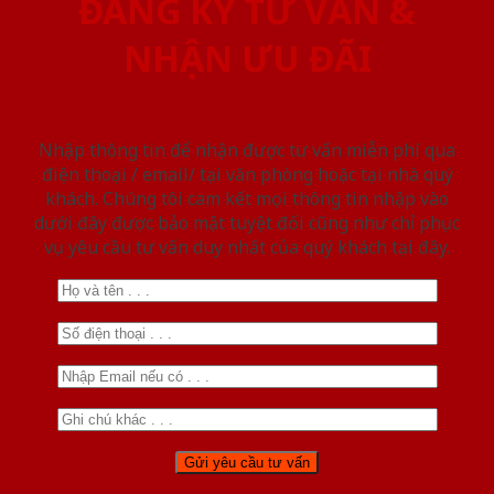
ĐĂNG KÝ TƯ VẤN &
NHẬN ƯU ĐÃI
Nhập thông tin để nhận được tư vấn miễn phí qua
điện thoại / email/ tại văn phòng hoặc tại nhà quý
khách. Chúng tôi cam kết mọi thông tin nhập vào
dưới đây được bảo mật tuyệt đối cũng như chỉ phục
vụ yêu cầu tư vấn duy nhất của quý khách tại đây.