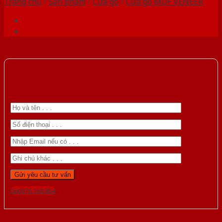
Trang chủ
/
Sản phẩm
/
Cửa gỗ
/
Cửa gỗ MDF VENEER
Gọi 0976.169.864