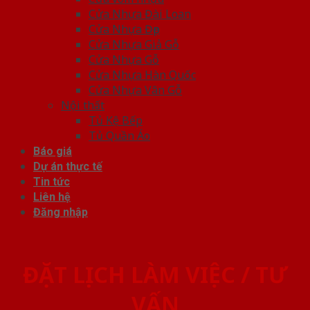
Cửa Nhựa Đài Loan
Cửa Nhựa Đẹp
Cửa Nhựa Giả Gỗ
Cửa Nhựa Gỗ
Cửa Nhựa Hàn Quốc
Cửa Nhựa Vân Gỗ
Nội thất
Tủ Kệ Bếp
Tủ Quần Áo
Báo giá
Dự án thực tế
Tin tức
Liên hệ
Đăng nhập
ĐẶT LỊCH LÀM VIỆC / TƯ
VẤN