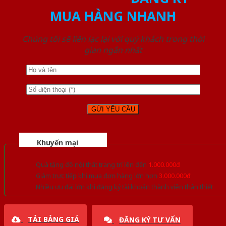
MUA HÀNG NHANH
Chúng tôi sẽ liên lạc lại với quý khách trong thời
gian ngắn nhất
Khuyến mại
Quà tặng đồ nội thất trang trí lên đến
1.000.000đ
Giảm trực tiếp khi mua đơn hàng lớn hơn
3.000.000đ
Nhiều ưu đãi lớn khi đăng ký tài khoản thành viên thân thiết
TẢI BẢNG GIÁ
ĐĂNG KÝ TƯ VẤN