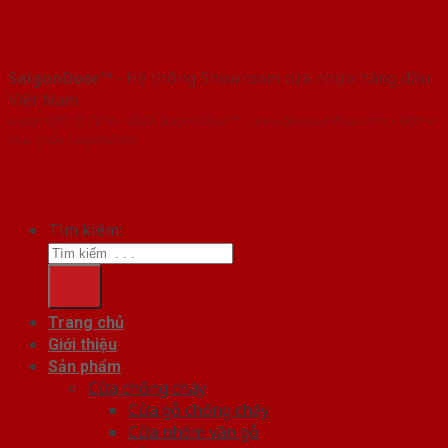
SaigonDoor™
- Hệ thống Showroom cửa nhựa hàng đầu
Việt Nam
Copyright ⓒ 2016 – 2026 SaigonDoor™ - www.bancuanhua.com | Đơn vị
chủ quản SaigonDoor
Tìm kiếm:
Trang chủ
Giới thiệu
Sản phẩm
Cửa chống cháy
Cửa gỗ chống cháy
Cửa nhôm vân gỗ