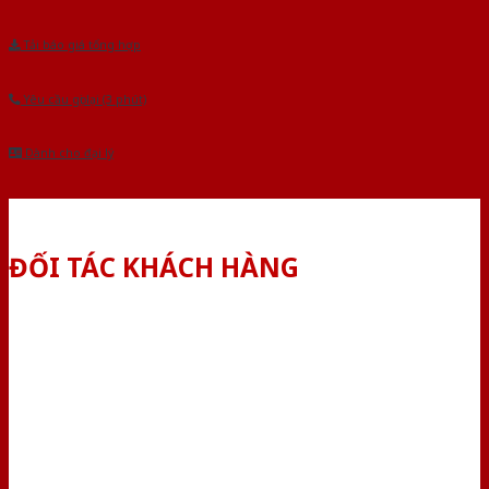
Tải báo giá tổng hợp
Yêu cầu gọi lại (3 phút)
Dành cho đại lý
ĐỐI TÁC KHÁCH HÀNG