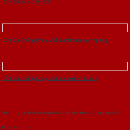
Cửa Gỗ Hàn Quốc 2A
Cửa Gỗ Chống Cháy MDF Laminate van ngang
Cửa Gỗ Chống Cháy MDF Veneer P1R2 ash
Với kinh nghiệm nhiêu năm nghiên cứu cửa theo tiêu chuẩn công nghệ Châu
Âu.Chúng tôi tự tin là nhà sản xuất & cung cấp hàng đầu tại Việt Nam!
Gửi yêu cầu tư vấn