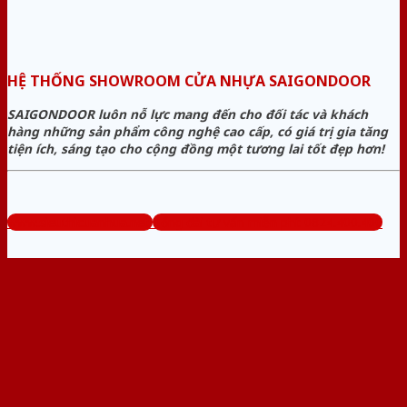
HỆ THỐNG SHOWROOM CỬA NHỰA SAIGONDOOR
SAIGONDOOR luôn nỗ lực mang đến cho đối tác và khách
hàng những sản phẩm công nghệ cao cấp, có giá trị gia tăng
tiện ích, sáng tạo cho cộng đồng một tương lai tốt đẹp hơn!
www.sieuthicuanhua.net
Tổng đài tư vấn miễn phí: 0824.400.400