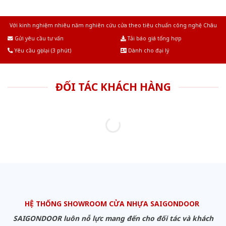
Với kinh nghiệm nhiêu năm nghiên cứu cửa theo tiêu chuẩn công nghệ Châu
Âu.Chúng tôi tự tin là nhà sản xuất & cung cấp hàng đầu tại Việt Nam!
Gửi yêu cầu tư vấn
Tải báo giá tổng hợp
Yêu cầu gọi lại (3 phút)
Dành cho đại lý
ĐỐI TÁC KHÁCH HÀNG
HỆ THỐNG SHOWROOM CỬA NHỰA SAIGONDOOR
SAIGONDOOR luôn nỗ lực mang đến cho đối tác và khách