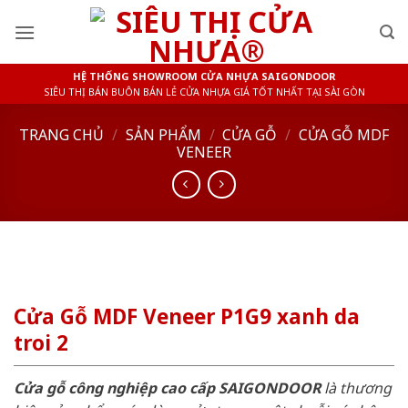
Skip
to
content
HỆ THỐNG SHOWROOM CỬA NHỰA SAIGONDOOR
SIÊU THỊ BÁN BUÔN BÁN LẺ CỬA NHỰA GIÁ TỐT NHẤT TẠI SÀI GÒN
TRANG CHỦ
/
SẢN PHẨM
/
CỬA GỖ
/
CỬA GỖ MDF
VENEER
Cửa Gỗ MDF Veneer P1G9 xanh da
troi 2
Cửa gỗ công nghiệp cao cấp SAIGONDOOR
là thương