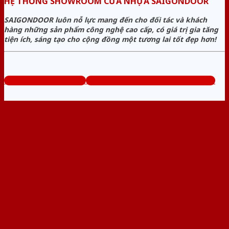
HỆ THỐNG SHOWROOM CỬA NHỰA SAIGONDOOR
SAIGONDOOR luôn nỗ lực mang đến cho đối tác và khách
hàng những sản phẩm công nghệ cao cấp, có giá trị gia tăng
tiện ích, sáng tạo cho cộng đồng một tương lai tốt đẹp hơn!
www.sieuthicuanhua.net
Tổng đài tư vấn miễn phí: 0824.400.400