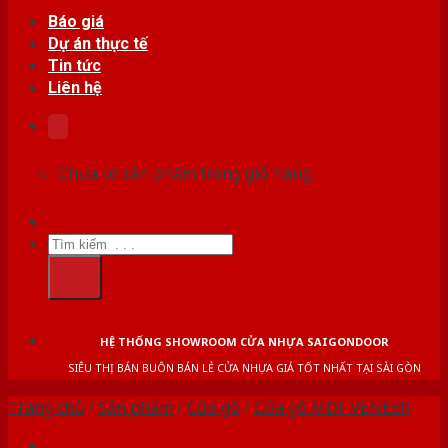
Báo giá
Dự án thực tế
Tin tức
Liên hệ
Chưa có sản phẩm trong giỏ hàng.
Tìm
kiếm:
HỆ THỐNG SHOWROOM CỬA NHỰA SAIGONDOOR
SIÊU THỊ BÁN BUÔN BÁN LẺ CỬA NHỰA GIÁ TỐT NHẤT TẠI SÀI GÒN
Trang chủ
/
Sản phẩm
/
Cửa gỗ
/
Cửa gỗ MDF VENEER