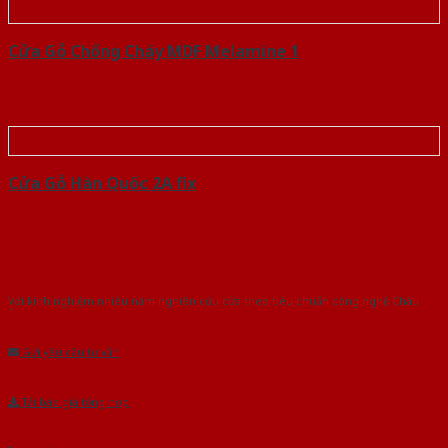
Cửa Gỗ Chống Cháy MDF Melamine 1
Cửa Gỗ Hàn Quốc 2A fix
Với kinh nghiệm nhiêu năm nghiên cứu cửa theo tiêu chuẩn công nghệ Châu
Âu.Chúng tôi tự tin là nhà sản xuất & cung cấp hàng đầu tại Việt Nam!
Gửi yêu cầu tư vấn
Tải báo giá tổng hợp