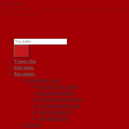
Việt Nam
Copyright ⓒ 2016 – 2026 SaigonDoor™ - www.bancuanhua.com | Đơn vị
chủ quản SaigonDoor
Tìm
kiếm:
Trang chủ
Giới thiệu
Sản phẩm
Cửa chống cháy
Cửa gỗ chống cháy
Cửa nhôm vân gỗ
Cửa thép chống cháy
Cửa Thép Hàn Quốc
Cửa thép vân gỗ
Cửa vân gỗ 5D
Cửa gỗ