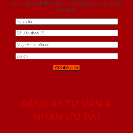
Vui lòng nhập thông tin để đăng ký làm đại lý của
chúng tôi
ĐĂNG KÝ TƯ VẤN &
NHẬN ƯU ĐÃI