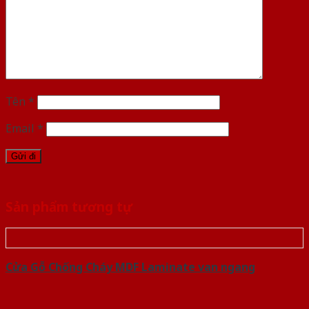
Tên
*
Email
*
Sản phẩm tương tự
Cửa Gỗ Chống Cháy MDF Laminate van ngang