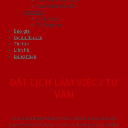
Cửa Nhựa Vân Gỗ
Nội thất
Tủ Kệ Bếp
Tủ Quần Áo
Báo giá
Dự án thực tế
Tin tức
Liên hệ
Đăng nhập
ĐẶT LỊCH LÀM VIỆC / TƯ
VẤN
Vui lòng nhập thông tin đặt lịch để được sắp xếp
gặp gỡ làm việc hoăc tư vấn mà không phải chờ đợi.