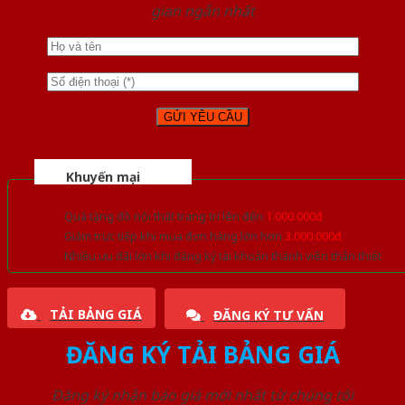
gian ngắn nhất
Khuyến mại
Quà tặng đồ nội thất trang trí lên đến
1.000.000đ
Giảm trực tiếp khi mua đơn hàng lớn hơn
3.000.000đ
Nhiều ưu đãi lớn khi đăng ký tài khoản thành viên thân thiết
TẢI BẢNG GIÁ
ĐĂNG KÝ TƯ VẤN
ĐĂNG KÝ TẢI BẢNG GIÁ
Đăng ký nhận báo giá mới nhất từ chúng tôi