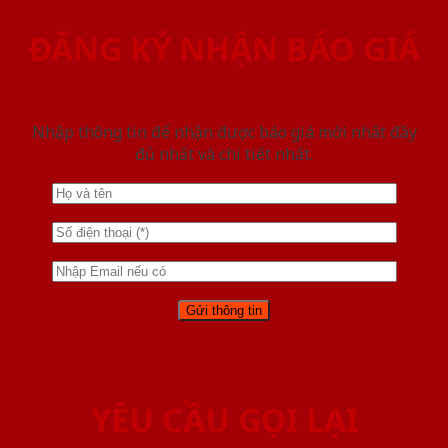
ĐĂNG KÝ NHẬN BÁO GIÁ
Nhập thông tin để nhận được báo giá mới nhât đầy
đủ nhất và chi tiết nhất.
YÊU CẦU GỌI LẠI