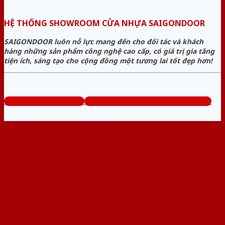
HỆ THỐNG SHOWROOM CỬA NHỰA SAIGONDOOR
SAIGONDOOR luôn nỗ lực mang đến cho đối tác và khách
hàng những sản phẩm công nghệ cao cấp, có giá trị gia tăng
tiện ích, sáng tạo cho cộng đồng một tương lai tốt đẹp hơn!
www.sieuthicuanhua.net
Tổng đài tư vấn miễn phí: 0824.400.400