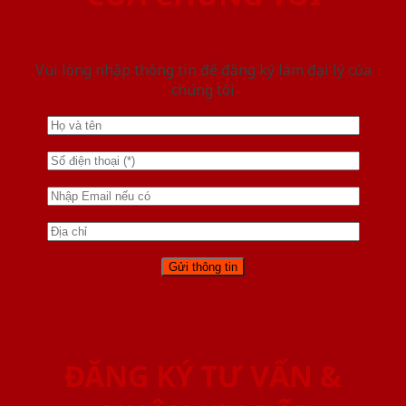
Vui lòng nhập thông tin để đăng ký làm đại lý của
chúng tôi
ĐĂNG KÝ TƯ VẤN &