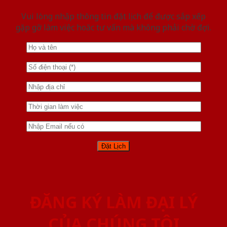
Vui lòng nhập thông tin đặt lịch để được sắp xếp
gặp gỡ làm việc hoăc tư vấn mà không phải chờ đợi.
ĐĂNG KÝ LÀM ĐẠI LÝ
CỦA CHÚNG TÔI