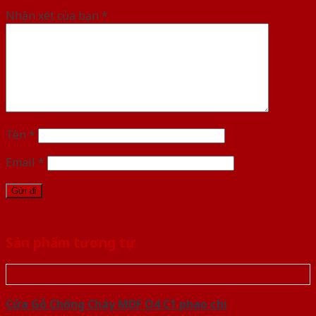
Nhận xét của bạn
*
Tên
*
Email
*
Sản phẩm tương tự
Cửa Gỗ Chống Cháy MDF O4 C1 phao chi