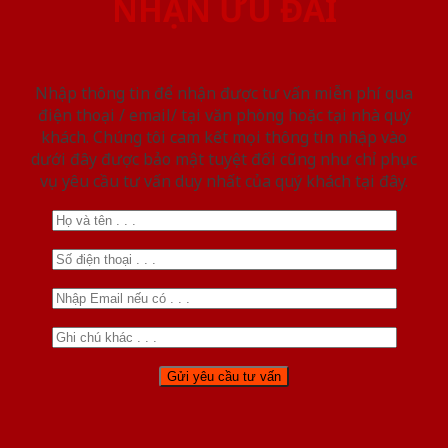
NHẬN ƯU ĐÃI
Nhập thông tin để nhận được tư vấn miễn phí qua
điện thoại / email/ tại văn phòng hoặc tại nhà quý
khách. Chúng tôi cam kết mọi thông tin nhập vào
dưới đây được bảo mật tuyệt đối cũng như chỉ phục
vụ yêu cầu tư vấn duy nhất của quý khách tại đây.