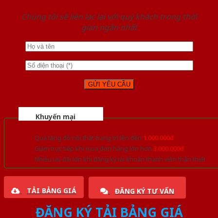
Chúng tôi sẽ liên lạc lại với quý khách trong thời
gian ngắn nhất
Khuyến mại
Quà tặng đồ nội thất trang trí lên đến
1.000.000đ
Giảm trực tiếp khi mua đơn hàng lớn hơn
3.000.000đ
Nhiều ưu đãi lớn khi đăng ký tài khoản thành viên thân thiết
TẢI BẢNG GIÁ
ĐĂNG KÝ TƯ VẤN
ĐĂNG KÝ TẢI BẢNG GIÁ