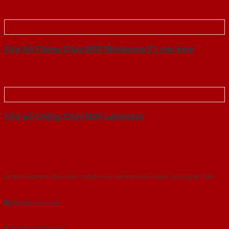
Cửa Gỗ Chống Cháy MDF Melamine P1 van kem
Cửa Gỗ Chống Cháy MDF Laminate
Với kinh nghiệm nhiêu năm nghiên cứu cửa theo tiêu chuẩn công nghệ Châu
Âu.Chúng tôi tự tin là nhà sản xuất & cung cấp hàng đầu tại Việt Nam!
Gửi yêu cầu tư vấn
Tải báo giá tổng hợp