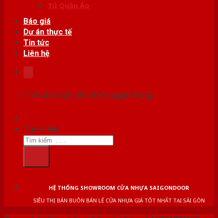
Tủ Quần Áo
Báo giá
Dự án thực tế
Tin tức
Liên hệ
Chưa có sản phẩm trong giỏ hàng.
Tìm kiếm:
HỆ THỐNG SHOWROOM CỬA NHỰA SAIGONDOOR
SIÊU THỊ BÁN BUÔN BÁN LẺ CỬA NHỰA GIÁ TỐT NHẤT TẠI SÀI GÒN