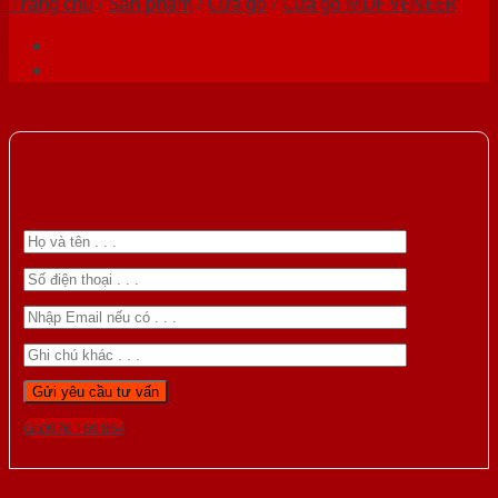
Trang chủ
/
Sản phẩm
/
Cửa gỗ
/
Cửa gỗ MDF VENEER
Gọi 0976.169.864