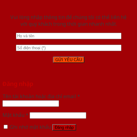
Vui lòng nhập thông tin để chúng tôi có thể liên hệ
với quý khách trong thời gian nhanh nhất.
Đăng nhập
Tên tài khoản hoặc địa chỉ email
*
Mật khẩu
*
Ghi nhớ mật khẩu
Đăng nhập