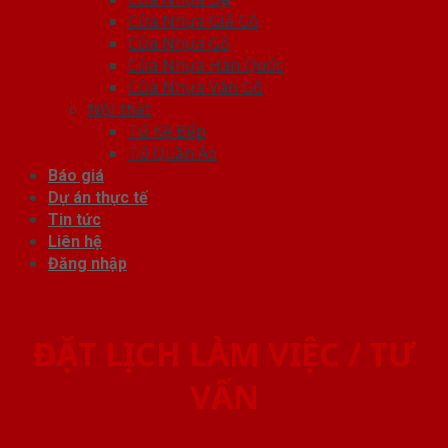
Cửa Nhựa Giả Gỗ
Cửa Nhựa Gỗ
Cửa Nhựa Hàn Quốc
Cửa Nhựa Vân Gỗ
Nội thất
Tủ Kệ Bếp
Tủ Quần Áo
Báo giá
Dự án thực tế
Tin tức
Liên hệ
Đăng nhập
ĐẶT LỊCH LÀM VIỆC / TƯ
VẤN