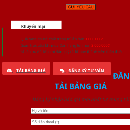
Khuyến mại
Quà tặng đồ nội thất trang trí lên đến
1.000.000đ
Giảm trực tiếp khi mua đơn hàng lớn hơn
3.000.000đ
Nhiều ưu đãi lớn khi đăng ký tài khoản thành viên thân thiết
TẢI BẢNG GIÁ
ĐĂNG KÝ TƯ VẤN
ĐĂN
TẢI BẢNG GIÁ
Đăng ký nhận báo giá mới nhất từ chúng tôi