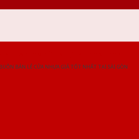
NG SHOWROOM CỬA NHỰA SAIGONDOOR
 BUÔN BÁN LẺ CỬA NHỰA GIÁ TỐT NHẤT TẠI SÀI GÒN