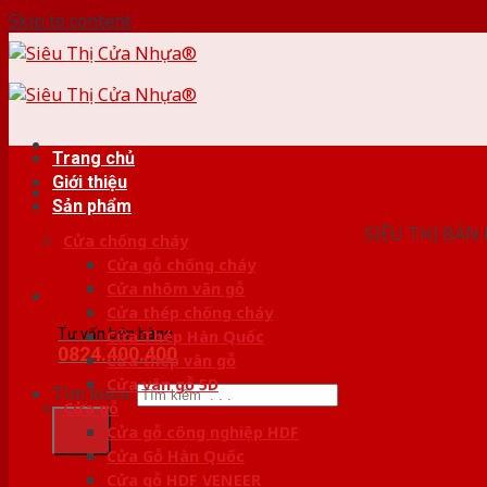
Skip to content
Trang chủ
Giới thiệu
HỆ THỐ
Sản phẩm
SIÊU THỊ BÁN
Cửa chống cháy
Cửa gỗ chống cháy
Cửa nhôm vân gỗ
Cửa thép chống cháy
Tư vấn bán hàng
Cửa Thép Hàn Quốc
0824.400.400
Cửa thép vân gỗ
Cửa vân gỗ 5D
Tìm kiếm:
Cửa gỗ
Cửa gỗ công nghiệp HDF
Cửa Gỗ Hàn Quốc
Cửa gỗ HDF VENEER