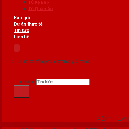
Tủ Kệ Bếp
Tủ Quần Áo
Báo giá
Dự án thực tế
Tin tức
Liên hệ
Chưa có sản phẩm trong giỏ hàng.
Tìm kiếm:
HỆ THỐ
SIÊU THỊ BÁN