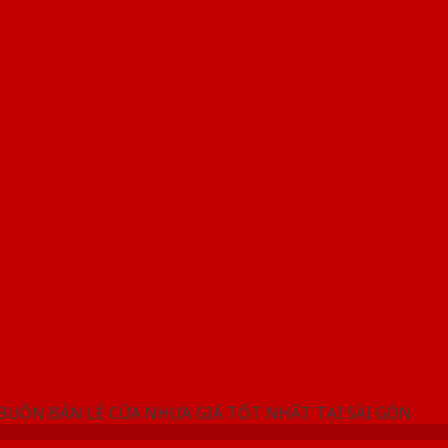
NG SHOWROOM CỬA NHỰA SAIGONDOOR
 BUÔN BÁN LẺ CỬA NHỰA GIÁ TỐT NHẤT TẠI SÀI GÒN