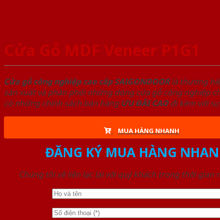
Cửa Gỗ MDF Veneer P1G1
Cửa gỗ công nghiệp cao cấp SAIGONDOOR
là thương hi
sản xuất và phân phối những dòng cửa gỗ công nghiệp chấ
có những chính sách bán hàng
ƯU ĐÃI
CAO
đi kèm với sự
MUA HÀNG NHANH
ĐĂNG KÝ MUA HÀNG NHAN
Chúng tôi sẽ liên lạc lại với quý khách trong thời gian