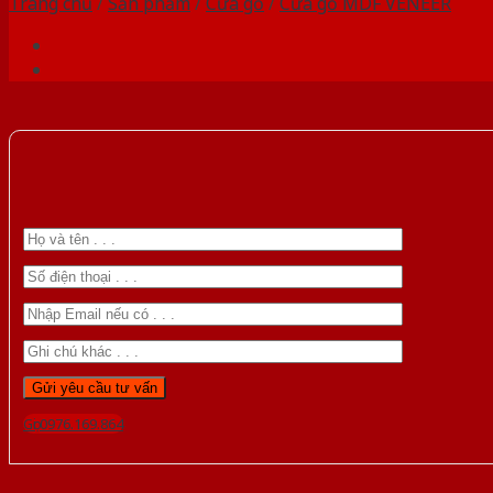
Trang chủ
/
Sản phẩm
/
Cửa gỗ
/
Cửa gỗ MDF VENEER
Gọi 0976.169.864