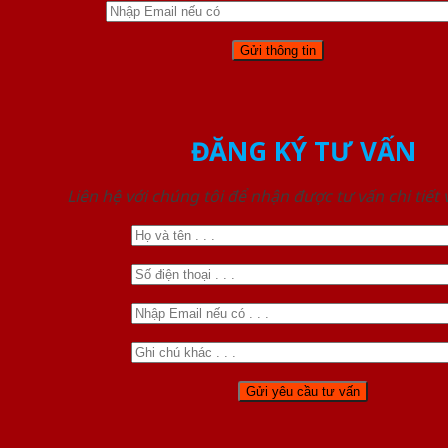
ĐĂNG KÝ TƯ VẤN
Liên hệ với chúng tôi để nhận được tư vấn chi tiết