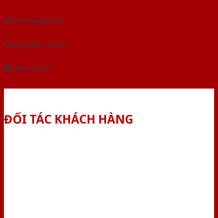
Tải báo giá tổng hợp
Yêu cầu gọi lại (3 phút)
Dành cho đại lý
ĐỐI TÁC KHÁCH HÀNG