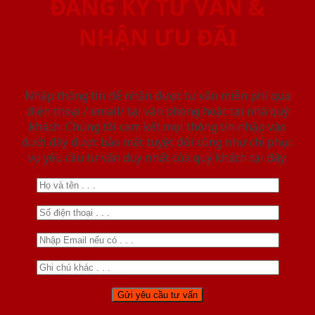
ĐĂNG KÝ TƯ VẤN &
NHẬN ƯU ĐÃI
Nhập thông tin để nhận được tư vấn miễn phí qua
điện thoại / email/ tại văn phòng hoặc tại nhà quý
khách. Chúng tôi cam kết mọi thông tin nhập vào
dưới đây được bảo mật tuyệt đối cũng như chỉ phục
vụ yêu cầu tư vấn duy nhất của quý khách tại đây.