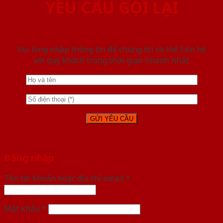
YÊU CẦU GỌI LẠI
Vui lòng nhập thông tin để chúng tôi có thể liên hệ
với quý khách trong thời gian nhanh nhất.
Đăng nhập
Tên tài khoản hoặc địa chỉ email
*
Mật khẩu
*