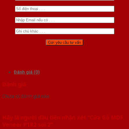
Đánh giá (0)
Đánh giá
Chưa có đánh giá nào.
Hãy là người đầu tiên nhận xét “Cửa Gỗ MDF
Veneer P1R2 soi 2”