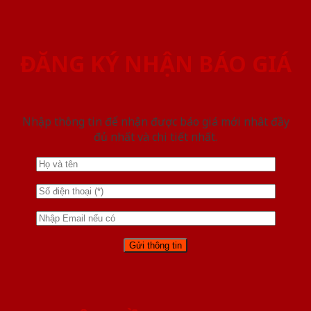
ĐĂNG KÝ NHẬN BÁO GIÁ
Nhập thông tin để nhận được báo giá mới nhât đầy
đủ nhất và chi tiết nhất.