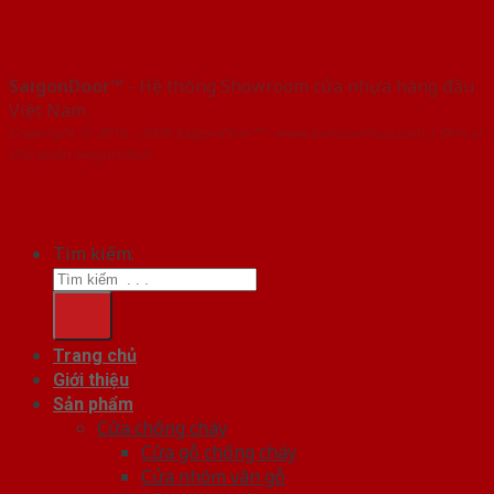
SaigonDoor™
- Hệ thống Showroom cửa nhựa hàng đầu
Việt Nam
Copyright ⓒ 2016 – 2026 SaigonDoor™ - www.bancuanhua.com | Đơn vị
chủ quản SaigonDoor
Tìm kiếm:
Trang chủ
Giới thiệu
Sản phẩm
Cửa chống cháy
Cửa gỗ chống cháy
Cửa nhôm vân gỗ