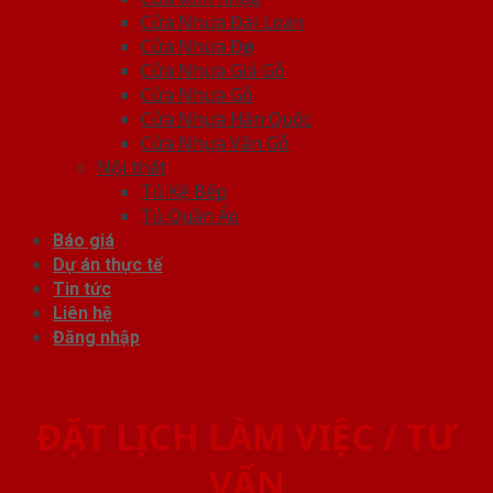
Cửa Nhựa Đài Loan
Cửa Nhựa Đẹp
Cửa Nhựa Giả Gỗ
Cửa Nhựa Gỗ
Cửa Nhựa Hàn Quốc
Cửa Nhựa Vân Gỗ
Nội thất
Tủ Kệ Bếp
Tủ Quần Áo
Báo giá
Dự án thực tế
Tin tức
Liên hệ
Đăng nhập
ĐẶT LỊCH LÀM VIỆC / TƯ
VẤN