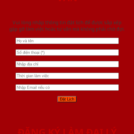
Vui lòng nhập thông tin đặt lịch để được sắp xếp
gặp gỡ làm việc hoăc tư vấn mà không phải chờ đợi.
ĐĂNG KÝ LÀM ĐẠI LÝ