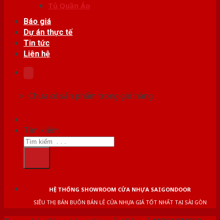
Tủ Quần Áo
Báo giá
Dự án thực tế
Tin tức
Liên hệ
Chưa có sản phẩm trong giỏ hàng.
Tìm kiếm:
HỆ THỐNG SHOWROOM CỬA NHỰA SAIGONDOOR
SIÊU THỊ BÁN BUÔN BÁN LẺ CỬA NHỰA GIÁ TỐT NHẤT TẠI SÀI GÒN