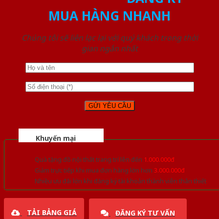
MUA HÀNG NHANH
Chúng tôi sẽ liên lạc lại với quý khách trong thời
gian ngắn nhất
Khuyến mại
Quà tặng đồ nội thất trang trí lên đến
1.000.000đ
Giảm trực tiếp khi mua đơn hàng lớn hơn
3.000.000đ
Nhiều ưu đãi lớn khi đăng ký tài khoản thành viên thân thiết
TẢI BẢNG GIÁ
ĐĂNG KÝ TƯ VẤN