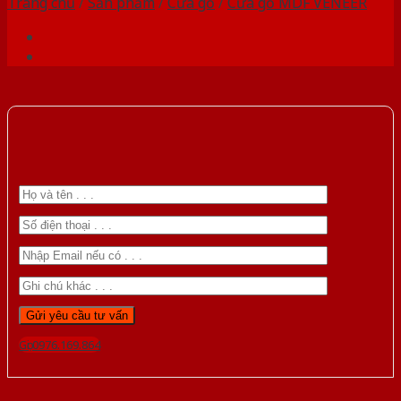
Trang chủ
/
Sản phẩm
/
Cửa gỗ
/
Cửa gỗ MDF VENEER
Gọi 0976.169.864