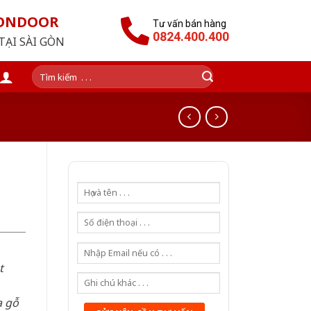
GONDOOR
Tư vấn bán hàng
0824.400.400
TẠI SÀI GÒN
Tìm
kiếm:
t
a gỗ