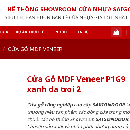
HỆ THỐNG SHOWROOM CỬA NHỰA SAI
SIÊU THỊ BÁN BUÔN BÁN LẺ CỬA NHỰA GIÁ TỐT NHẤT 
 GIÁ
DỰ ÁN THỰC TẾ
TIN TỨC
LIÊN HỆ
/
CỬA GỖ MDF VENEER
Cửa Gỗ MDF Veneer P1G9
xanh da troi 2
Cửa gỗ công nghiệp cao cấp SAIGONDOOR
là
thương hiệu sản phẩm các dòng cửa trong mộ
chuỗi các hệ thống Showroom
SAIGONDOOR
.
Chuyên sản xuất và phân phối những dòng cử