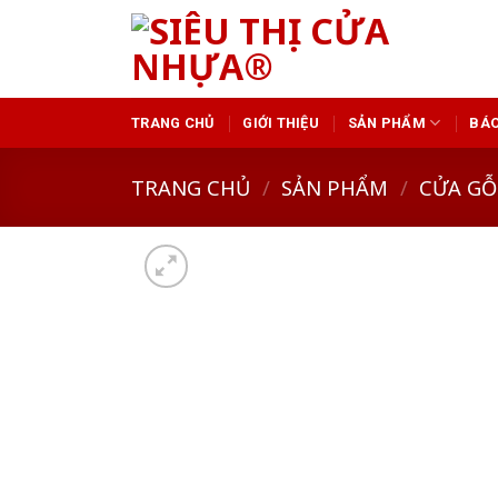
Skip
to
content
TRANG CHỦ
GIỚI THIỆU
SẢN PHẨM
BÁO
TRANG CHỦ
/
SẢN PHẨM
/
CỬA GỖ