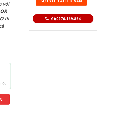
 với
OOR
AO
đi
Gọi 0976.169.864
cả
hiết
N