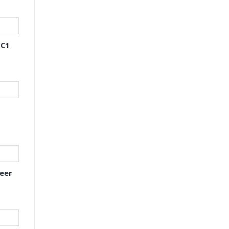
 C1
eer