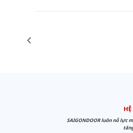
HỆ
SAIGONDOOR luôn nỗ lực man
tăng