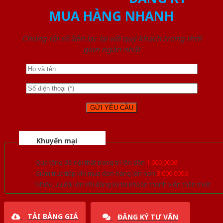
MUA HÀNG NHANH
Chúng tôi sẽ liên lạc lại với quý khách trong thời
gian ngắn nhất
Khuyến mại
Quà tặng đồ nội thất trang trí lên đến
1.000.000đ
Giảm trực tiếp khi mua đơn hàng lớn hơn
3.000.000đ
Nhiều ưu đãi lớn khi đăng ký tài khoản thành viên thân thiết
TẢI BẢNG GIÁ
ĐĂNG KÝ TƯ VẤN