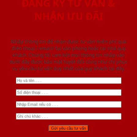
ĐĂNG KÝ TƯ VẤN &
NHẬN ƯU ĐÃI
Nhập thông tin để nhận được tư vấn miễn phí qua
điện thoại / email/ tại văn phòng hoặc tại nhà quý
khách. Chúng tôi cam kết mọi thông tin nhập vào
dưới đây được bảo mật tuyệt đối cũng như chỉ phục
vụ yêu cầu tư vấn duy nhất của quý khách tại đây.