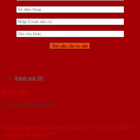
Đánh giá (0)
Đánh giá
Chưa có đánh giá nào.
Hãy là người đầu tiên nhận xét “Cửa Gỗ MDF
veneer P1PN2 C1”