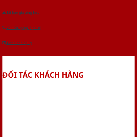
Tải báo giá tổng hợp
Yêu cầu gọi lại (3 phút)
Dành cho đại lý
ĐỐI TÁC KHÁCH HÀNG