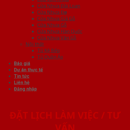
Cửa Nhựa Đài Loan
Cửa Nhựa Đẹp
Cửa Nhựa Giả Gỗ
Cửa Nhựa Gỗ
Cửa Nhựa Hàn Quốc
Cửa Nhựa Vân Gỗ
Nội thất
Tủ Kệ Bếp
Tủ Quần Áo
Báo giá
Dự án thực tế
Tin tức
Liên hệ
Đăng nhập
ĐẶT LỊCH LÀM VIỆC / TƯ
VẤN