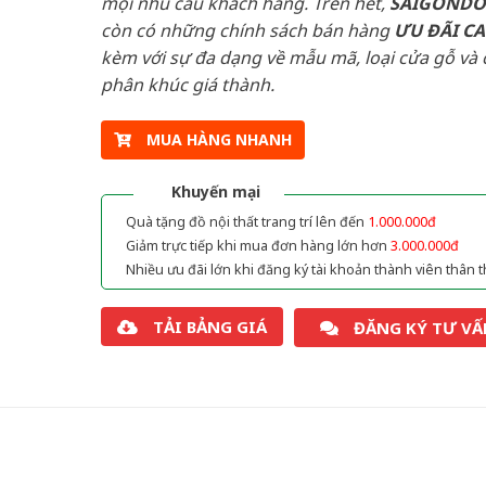
mọi nhu cầu khách hàng. Trên hết,
SAIGOND
còn có những chính sách bán hàng
ƯU ĐÃI
C
kèm với sự đa dạng về mẫu mã, loại cửa gỗ và 
phân khúc giá thành.
MUA HÀNG NHANH
Khuyến mại
Quà tặng đồ nội thất trang trí lên đến
1.000.000đ
Giảm trực tiếp khi mua đơn hàng lớn hơn
3.000.000đ
Nhiều ưu đãi lớn khi đăng ký tài khoản thành viên thân t
TẢI BẢNG GIÁ
ĐĂNG KÝ TƯ VẤ