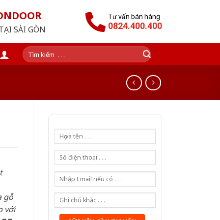
GONDOOR
Tư vấn bán hàng
0824.400.400
TẠI SÀI GÒN
Tìm
kiếm:
t
a gỗ
 với