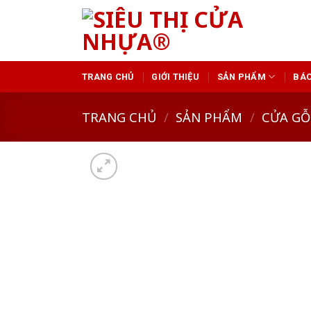
Skip
to
content
TRANG CHỦ
GIỚI THIỆU
SẢN PHẨM
BÁO
TRANG CHỦ
/
SẢN PHẨM
/
CỬA GỖ