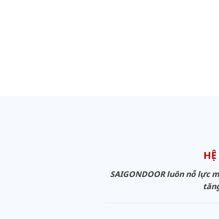
HỆ
SAIGONDOOR luôn nỗ lực man
tăng