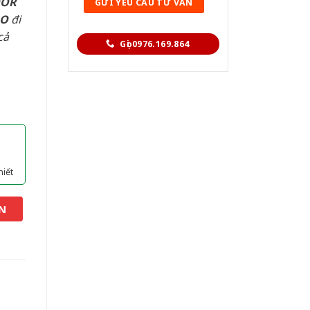
OOR
AO
đi
cả
Gọi 0976.169.864
hiết
N