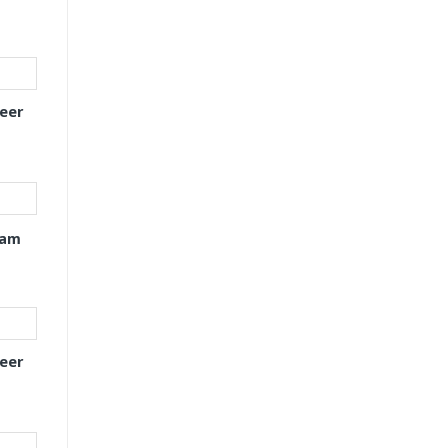
eer
xam
eer