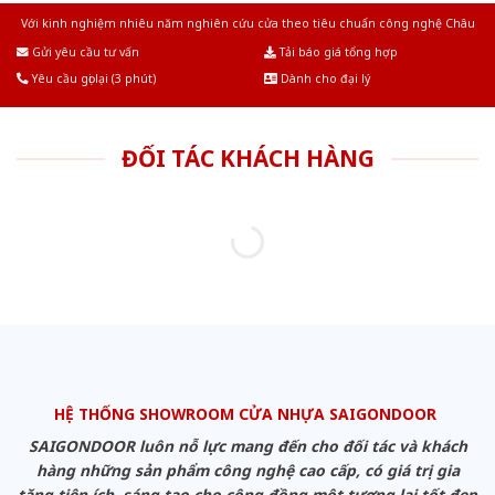
Với kinh nghiệm nhiêu năm nghiên cứu cửa theo tiêu chuẩn công nghệ Châu
Âu.Chúng tôi tự tin là nhà sản xuất & cung cấp hàng đầu tại Việt Nam!
Gửi yêu cầu tư vấn
Tải báo giá tổng hợp
Yêu cầu gọi lại (3 phút)
Dành cho đại lý
ĐỐI TÁC KHÁCH HÀNG
HỆ THỐNG SHOWROOM CỬA NHỰA SAIGONDOOR
SAIGONDOOR luôn nỗ lực mang đến cho đối tác và khách
hàng những sản phẩm công nghệ cao cấp, có giá trị gia
tăng tiện ích, sáng tạo cho cộng đồng một tương lai tốt đẹp