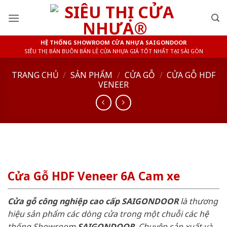
Skip
to
content
HỆ THỐNG SHOWROOM CỬA NHỰA SAIGONDOOR
SIÊU THỊ BÁN BUÔN BÁN LẺ CỬA NHỰA GIÁ TỐT NHẤT TẠI SÀI GÒN
TRANG CHỦ
/
SẢN PHẨM
/
CỬA GỖ
/
CỬA GỖ HDF
VENEER
Cửa Gỗ HDF Veneer 6A Cam xe
Cửa gỗ công nghiệp cao cấp SAIGONDOOR
là thương
hiệu sản phẩm các dòng cửa trong một chuỗi các hệ
thống Showroom
SAIGONDOOR
. Chuyên sản xuất và