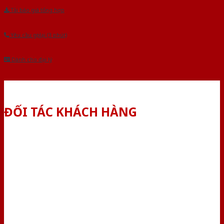
Tải báo giá tổng hợp
Yêu cầu gọi lại (3 phút)
Dành cho đại lý
ĐỐI TÁC KHÁCH HÀNG