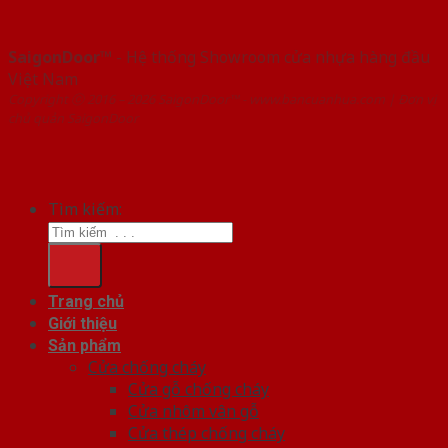
SaigonDoor™
- Hệ thống Showroom cửa nhựa hàng đầu
Việt Nam
Copyright ⓒ 2016 – 2026 SaigonDoor™ - www.bancuanhua.com | Đơn vị
chủ quản SaigonDoor
Tìm kiếm:
Trang chủ
Giới thiệu
Sản phẩm
Cửa chống cháy
Cửa gỗ chống cháy
Cửa nhôm vân gỗ
Cửa thép chống cháy