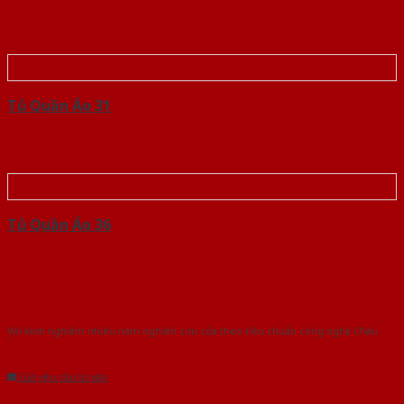
Tủ Quần Áo 31
Tủ Quần Áo 36
Với kinh nghiệm nhiêu năm nghiên cứu cửa theo tiêu chuẩn công nghệ Châu
Âu.Chúng tôi tự tin là nhà sản xuất & cung cấp hàng đầu tại Việt Nam!
Gửi yêu cầu tư vấn