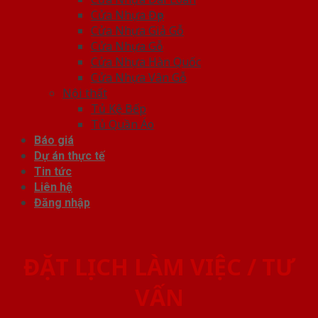
Cửa Nhựa Đẹp
Cửa Nhựa Giả Gỗ
Cửa Nhựa Gỗ
Cửa Nhựa Hàn Quốc
Cửa Nhựa Vân Gỗ
Nội thất
Tủ Kệ Bếp
Tủ Quần Áo
Báo giá
Dự án thực tế
Tin tức
Liên hệ
Đăng nhập
ĐẶT LỊCH LÀM VIỆC / TƯ
VẤN