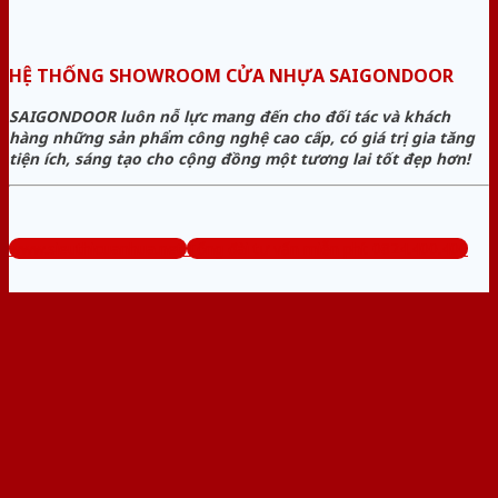
HỆ THỐNG SHOWROOM CỬA NHỰA SAIGONDOOR
SAIGONDOOR luôn nỗ lực mang đến cho đối tác và khách
hàng những sản phẩm công nghệ cao cấp, có giá trị gia tăng
tiện ích, sáng tạo cho cộng đồng một tương lai tốt đẹp hơn!
www.sieuthicuanhua.net
Tổng đài tư vấn miễn phí: 0824.400.400