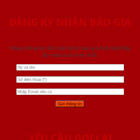
ĐĂNG KÝ NHẬN BÁO GIÁ
Nhập thông tin để nhận được báo giá mới nhât đầy
đủ nhất và chi tiết nhất.
YÊU CẦU GỌI LẠI