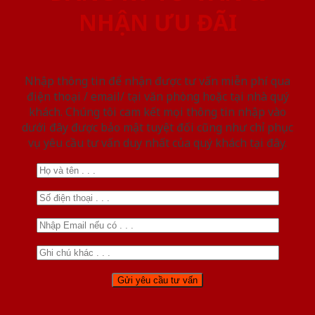
NHẬN ƯU ĐÃI
Nhập thông tin để nhận được tư vấn miễn phí qua
điện thoại / email/ tại văn phòng hoặc tại nhà quý
khách. Chúng tôi cam kết mọi thông tin nhập vào
dưới đây được bảo mật tuyệt đối cũng như chỉ phục
vụ yêu cầu tư vấn duy nhất của quý khách tại đây.