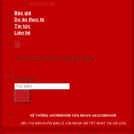
Tủ Quần Áo
Báo giá
Dự án thực tế
Tin tức
Liên hệ
Chưa có sản phẩm trong giỏ hàng.
Tìm kiếm:
HỆ THỐNG SHOWROOM CỬA NHỰA SAIGONDOOR
SIÊU THỊ BÁN BUÔN BÁN LẺ CỬA NHỰA GIÁ TỐT NHẤT TẠI SÀI GÒN