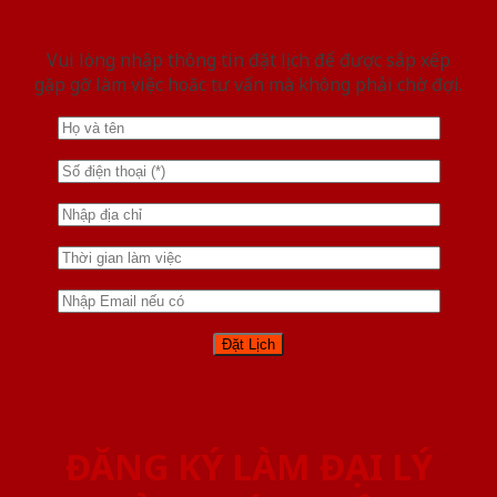
Vui lòng nhập thông tin đặt lịch để được sắp xếp
gặp gỡ làm việc hoăc tư vấn mà không phải chờ đợi.
ĐĂNG KÝ LÀM ĐẠI LÝ