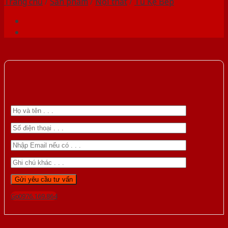
Trang chủ
/
Sản phẩm
/
Nội thất
/
Tủ Kệ Bếp
Gọi 0976.169.864