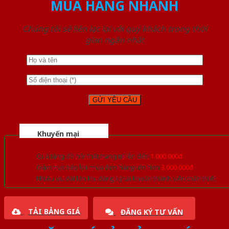
MUA HÀNG NHANH
Chúng tôi sẽ liên lạc lại với quý khách trong thời
gian ngắn nhất
Khuyến mại
Quà tặng đồ nội thất trang trí lên đến
1.000.000đ
Giảm trực tiếp khi mua đơn hàng lớn hơn
3.000.000đ
Nhiều ưu đãi lớn khi đăng ký tài khoản thành viên thân thiết
TẢI BẢNG GIÁ
ĐĂNG KÝ TƯ VẤN