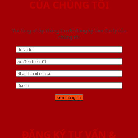
CỦA CHÚNG TÔI
Vui lòng nhập thông tin để đăng ký làm đại lý của
chúng tôi
ĐĂNG KÝ TƯ VẤN &