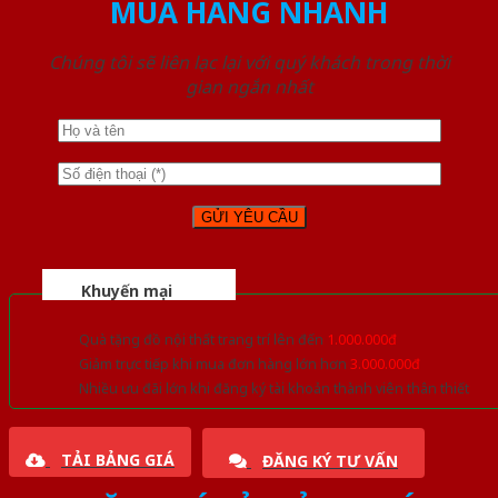
MUA HÀNG NHANH
Chúng tôi sẽ liên lạc lại với quý khách trong thời
gian ngắn nhất
Khuyến mại
Quà tặng đồ nội thất trang trí lên đến
1.000.000đ
Giảm trực tiếp khi mua đơn hàng lớn hơn
3.000.000đ
Nhiều ưu đãi lớn khi đăng ký tài khoản thành viên thân thiết
TẢI BẢNG GIÁ
ĐĂNG KÝ TƯ VẤN