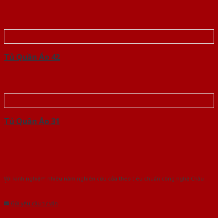
Tủ Quần Áo 42
Tủ Quần Áo 31
Với kinh nghiệm nhiêu năm nghiên cứu cửa theo tiêu chuẩn công nghệ Châu
Âu.Chúng tôi tự tin là nhà sản xuất & cung cấp hàng đầu tại Việt Nam!
Gửi yêu cầu tư vấn