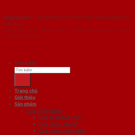
SaigonDoor™
- Hệ thống Showroom cửa nhựa hàng đầu
Việt Nam
Copyright ⓒ 2016 – 2026 SaigonDoor™ - www.bancuanhua.com | Đơn vị
chủ quản SaigonDoor
Tìm kiếm:
Trang chủ
Giới thiệu
Sản phẩm
Cửa chống cháy
Cửa gỗ chống cháy
Cửa nhôm vân gỗ
Cửa thép chống cháy