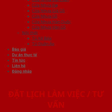
Cửa Nhựa Đẹp
Cửa Nhựa Giả Gỗ
Cửa Nhựa Gỗ
Cửa Nhựa Hàn Quốc
Cửa Nhựa Vân Gỗ
Nội thất
Tủ Kệ Bếp
Tủ Quần Áo
Báo giá
Dự án thực tế
Tin tức
Liên hệ
Đăng nhập
ĐẶT LỊCH LÀM VIỆC / TƯ
VẤN