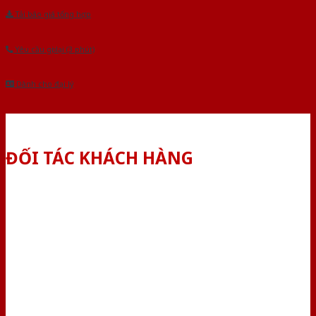
Tải báo giá tổng hợp
Yêu cầu gọi lại (3 phút)
Dành cho đại lý
ĐỐI TÁC KHÁCH HÀNG