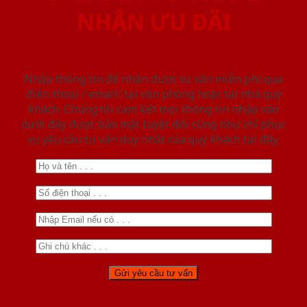
NHẬN ƯU ĐÃI
Nhập thông tin để nhận được tư vấn miễn phí qua
điện thoại / email/ tại văn phòng hoặc tại nhà quý
khách. Chúng tôi cam kết mọi thông tin nhập vào
dưới đây được bảo mật tuyệt đối cũng như chỉ phục
vụ yêu cầu tư vấn duy nhất của quý khách tại đây.