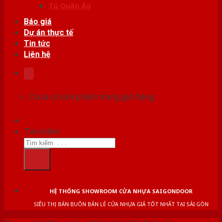
Tủ Quần Áo
Báo giá
Dự án thực tế
Tin tức
Liên hệ
Chưa có sản phẩm trong giỏ hàng.
Tìm kiếm:
HỆ THỐNG SHOWROOM CỬA NHỰA SAIGONDOOR
SIÊU THỊ BÁN BUÔN BÁN LẺ CỬA NHỰA GIÁ TỐT NHẤT TẠI SÀI GÒN