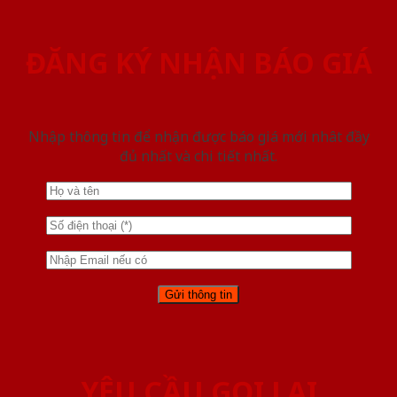
ĐĂNG KÝ NHẬN BÁO GIÁ
Nhập thông tin để nhận được báo giá mới nhât đầy
đủ nhất và chi tiết nhất.
YÊU CẦU GỌI LẠI