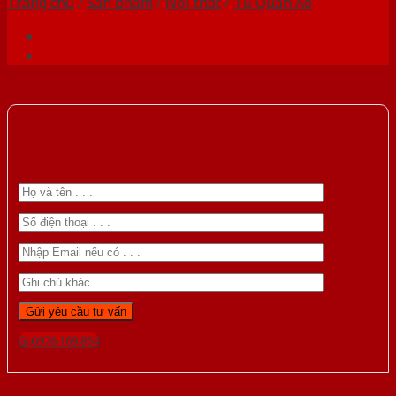
Trang chủ
/
Sản phẩm
/
Nội thất
/
Tủ Quần Áo
Gọi 0976.169.864