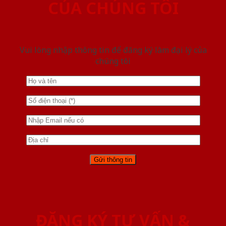
CỦA CHÚNG TÔI
Vui lòng nhập thông tin để đăng ký làm đại lý của
chúng tôi
ĐĂNG KÝ TƯ VẤN &