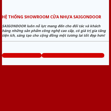
HỆ THỐNG SHOWROOM CỬA NHỰA SAIGONDOOR
SAIGONDOOR luôn nỗ lực mang đến cho đối tác và khách
hàng những sản phẩm công nghệ cao cấp, có giá trị gia tăng
tiện ích, sáng tạo cho cộng đồng một tương lai tốt đẹp hơn!
www.sieuthicuanhua.net
Tổng đài tư vấn miễn phí: 0824.400.400