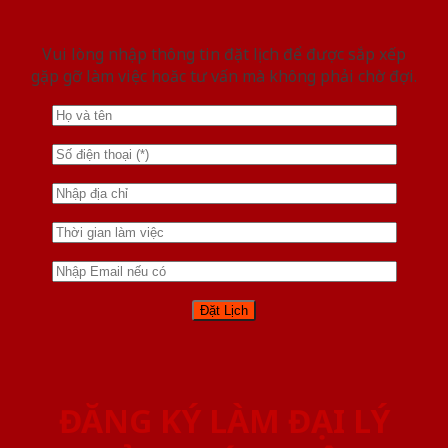
Vui lòng nhập thông tin đặt lịch để được sắp xếp
gặp gỡ làm việc hoăc tư vấn mà không phải chờ đợi.
ĐĂNG KÝ LÀM ĐẠI LÝ