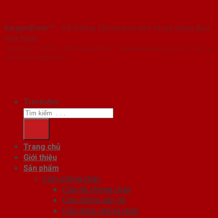
SaigonDoor™
- Hệ thống Showroom cửa nhựa hàng đầu
Việt Nam
Copyright ⓒ 2016 – 2026 SaigonDoor™ - www.bancuanhua.com | Đơn vị
chủ quản SaigonDoor
Tìm kiếm:
Trang chủ
Giới thiệu
Sản phẩm
Cửa chống cháy
Cửa gỗ chống cháy
Cửa nhôm vân gỗ
Cửa thép chống cháy