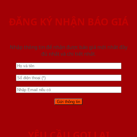
ĐĂNG KÝ NHẬN BÁO GIÁ
Nhập thông tin để nhận được báo giá mới nhât đầy
đủ nhất và chi tiết nhất.
YÊU CẦU GỌI LẠI