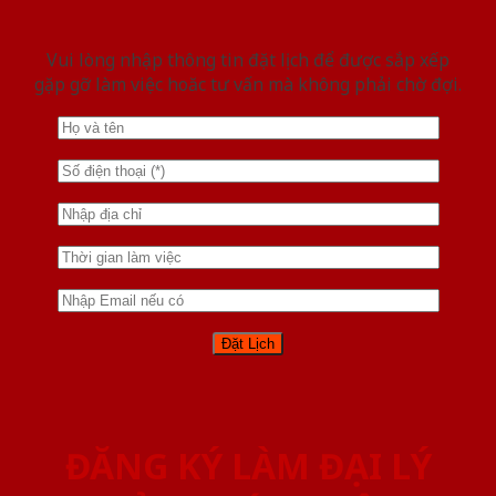
Vui lòng nhập thông tin đặt lịch để được sắp xếp
gặp gỡ làm việc hoăc tư vấn mà không phải chờ đợi.
ĐĂNG KÝ LÀM ĐẠI LÝ