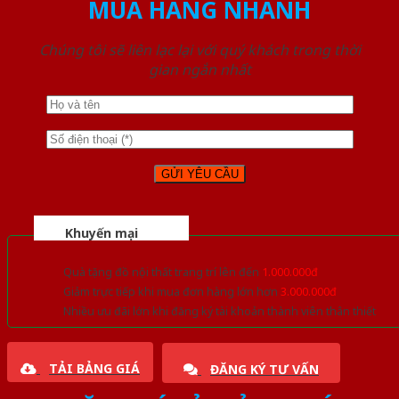
MUA HÀNG NHANH
Chúng tôi sẽ liên lạc lại với quý khách trong thời
gian ngắn nhất
Khuyến mại
Quà tặng đồ nội thất trang trí lên đến
1.000.000đ
Giảm trực tiếp khi mua đơn hàng lớn hơn
3.000.000đ
Nhiều ưu đãi lớn khi đăng ký tài khoản thành viên thân thiết
TẢI BẢNG GIÁ
ĐĂNG KÝ TƯ VẤN