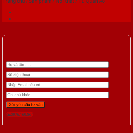
Trang chủ
/
Sản phẩm
/
Nội thất
/
Tủ Quần Áo
Gọi 0976.169.864