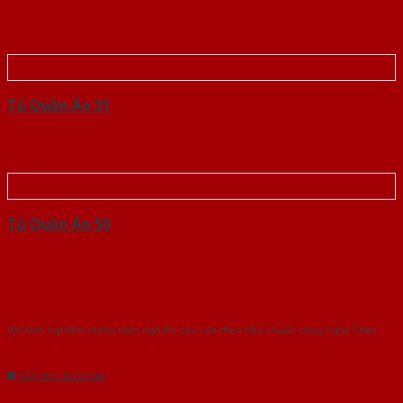
Tủ Quần Áo 31
Tủ Quần Áo 50
Với kinh nghiệm nhiêu năm nghiên cứu cửa theo tiêu chuẩn công nghệ Châu
Âu.Chúng tôi tự tin là nhà sản xuất & cung cấp hàng đầu tại Việt Nam!
Gửi yêu cầu tư vấn