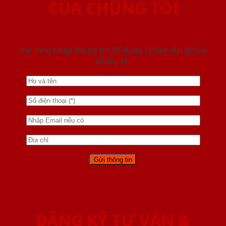
CỦA CHÚNG TÔI
Vui lòng nhập thông tin để đăng ký làm đại lý của
chúng tôi
ĐĂNG KÝ TƯ VẤN &