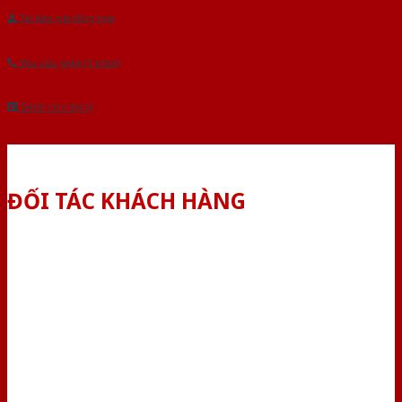
Tải báo giá tổng hợp
Yêu cầu gọi lại (3 phút)
Dành cho đại lý
ĐỐI TÁC KHÁCH HÀNG