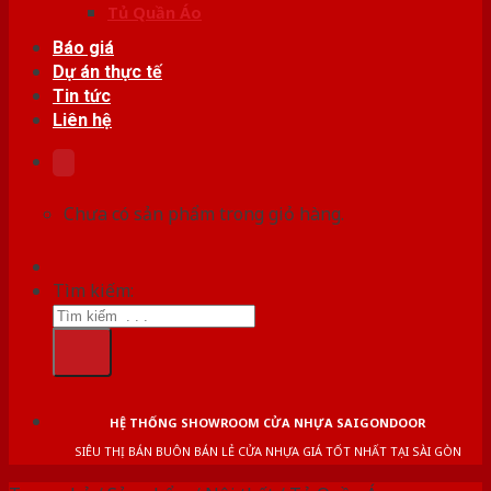
Tủ Quần Áo
Báo giá
Dự án thực tế
Tin tức
Liên hệ
Chưa có sản phẩm trong giỏ hàng.
Tìm kiếm:
HỆ THỐNG SHOWROOM CỬA NHỰA SAIGONDOOR
SIÊU THỊ BÁN BUÔN BÁN LẺ CỬA NHỰA GIÁ TỐT NHẤT TẠI SÀI GÒN