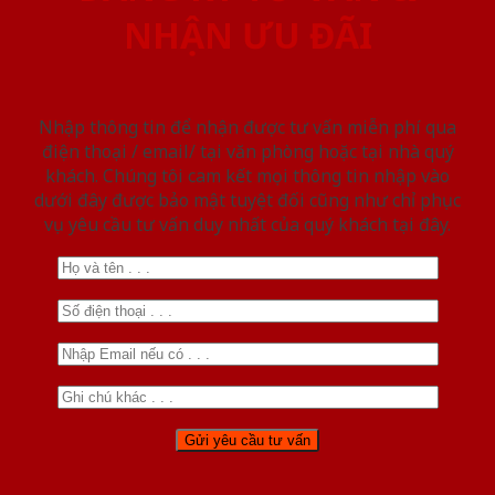
NHẬN ƯU ĐÃI
Nhập thông tin để nhận được tư vấn miễn phí qua
điện thoại / email/ tại văn phòng hoặc tại nhà quý
khách. Chúng tôi cam kết mọi thông tin nhập vào
dưới đây được bảo mật tuyệt đối cũng như chỉ phục
vụ yêu cầu tư vấn duy nhất của quý khách tại đây.