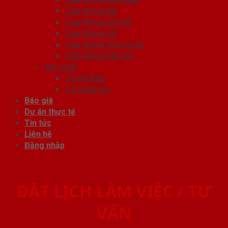
Cửa Nhựa Đẹp
Cửa Nhựa Giả Gỗ
Cửa Nhựa Gỗ
Cửa Nhựa Hàn Quốc
Cửa Nhựa Vân Gỗ
Nội thất
Tủ Kệ Bếp
Tủ Quần Áo
Báo giá
Dự án thực tế
Tin tức
Liên hệ
Đăng nhập
ĐẶT LỊCH LÀM VIỆC / TƯ
VẤN