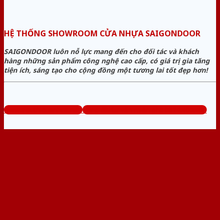
HỆ THỐNG SHOWROOM CỬA NHỰA SAIGONDOOR
SAIGONDOOR luôn nỗ lực mang đến cho đối tác và khách
hàng những sản phẩm công nghệ cao cấp, có giá trị gia tăng
tiện ích, sáng tạo cho cộng đồng một tương lai tốt đẹp hơn!
www.sieuthicuanhua.net
Tổng đài tư vấn miễn phí: 0824.400.400