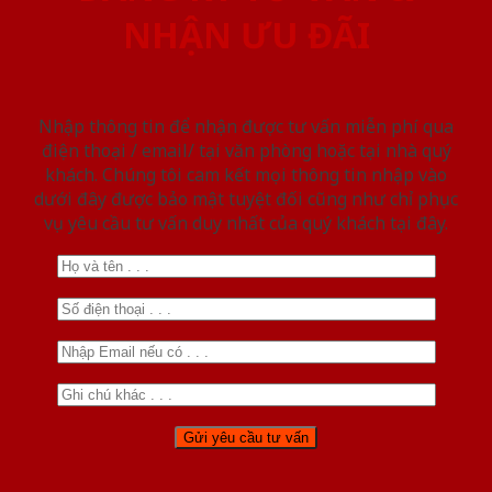
NHẬN ƯU ĐÃI
Nhập thông tin để nhận được tư vấn miễn phí qua
điện thoại / email/ tại văn phòng hoặc tại nhà quý
khách. Chúng tôi cam kết mọi thông tin nhập vào
dưới đây được bảo mật tuyệt đối cũng như chỉ phục
vụ yêu cầu tư vấn duy nhất của quý khách tại đây.