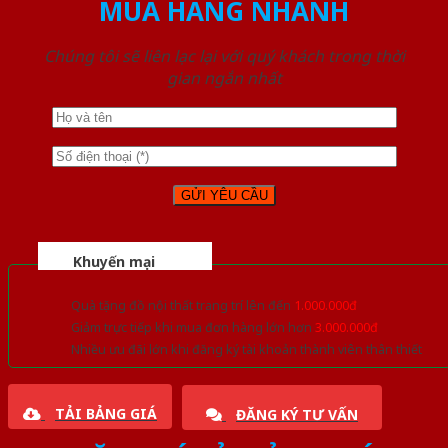
MUA HÀNG NHANH
Chúng tôi sẽ liên lạc lại với quý khách trong thời
gian ngắn nhất
Khuyến mại
Quà tặng đồ nội thất trang trí lên đến
1.000.000đ
Giảm trực tiếp khi mua đơn hàng lớn hơn
3.000.000đ
Nhiều ưu đãi lớn khi đăng ký tài khoản thành viên thân thiết
TẢI BẢNG GIÁ
ĐĂNG KÝ TƯ VẤN