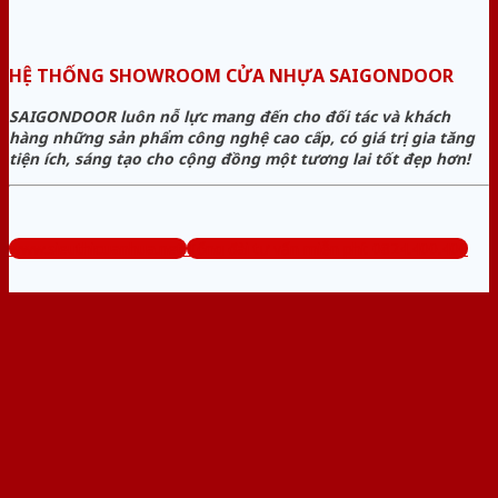
HỆ THỐNG SHOWROOM CỬA NHỰA SAIGONDOOR
SAIGONDOOR luôn nỗ lực mang đến cho đối tác và khách
hàng những sản phẩm công nghệ cao cấp, có giá trị gia tăng
tiện ích, sáng tạo cho cộng đồng một tương lai tốt đẹp hơn!
www.sieuthicuanhua.net
Tổng đài tư vấn miễn phí: 0824.400.400