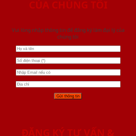
CỦA CHÚNG TÔI
Vui lòng nhập thông tin để đăng ký làm đại lý của
chúng tôi
ĐĂNG KÝ TƯ VẤN &