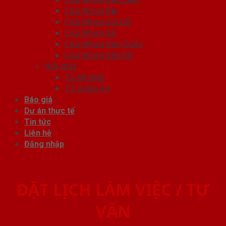
Cửa Nhựa Đẹp
Cửa Nhựa Giả Gỗ
Cửa Nhựa Gỗ
Cửa Nhựa Hàn Quốc
Cửa Nhựa Vân Gỗ
Nội thất
Tủ Kệ Bếp
Tủ Quần Áo
Báo giá
Dự án thực tế
Tin tức
Liên hệ
Đăng nhập
ĐẶT LỊCH LÀM VIỆC / TƯ
VẤN