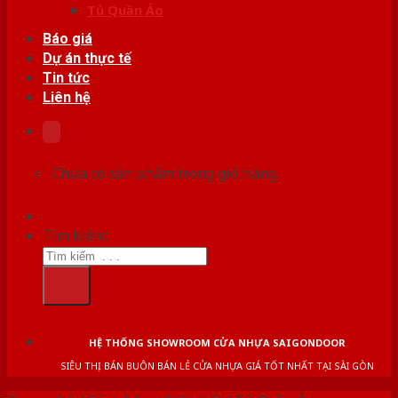
Tủ Quần Áo
Báo giá
Dự án thực tế
Tin tức
Liên hệ
Chưa có sản phẩm trong giỏ hàng.
Tìm kiếm:
HỆ THỐNG SHOWROOM CỬA NHỰA SAIGONDOOR
SIÊU THỊ BÁN BUÔN BÁN LẺ CỬA NHỰA GIÁ TỐT NHẤT TẠI SÀI GÒN