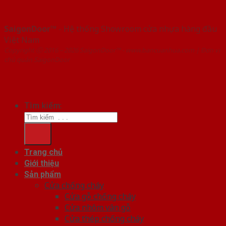
SaigonDoor™
- Hệ thống Showroom cửa nhựa hàng đầu
Việt Nam
Copyright ⓒ 2016 – 2026 SaigonDoor™ - www.bancuanhua.com | Đơn vị
chủ quản SaigonDoor
Tìm kiếm:
Trang chủ
Giới thiệu
Sản phẩm
Cửa chống cháy
Cửa gỗ chống cháy
Cửa nhôm vân gỗ
Cửa thép chống cháy