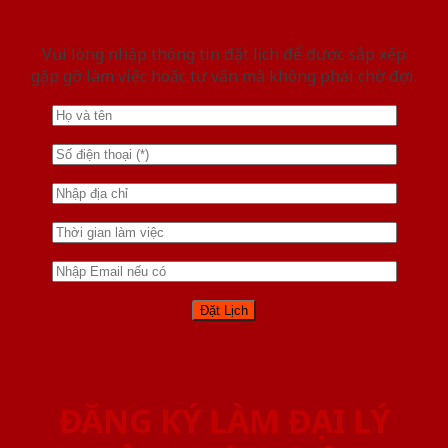
Vui lòng nhập thông tin đặt lịch để được sắp xếp
gặp gỡ làm việc hoăc tư vấn mà không phải chờ đợi.
ĐĂNG KÝ LÀM ĐẠI LÝ