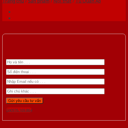
Trang chủ
/
Sản phẩm
/
Nội thất
/
Tủ Quần Áo
Gọi 0976.169.864