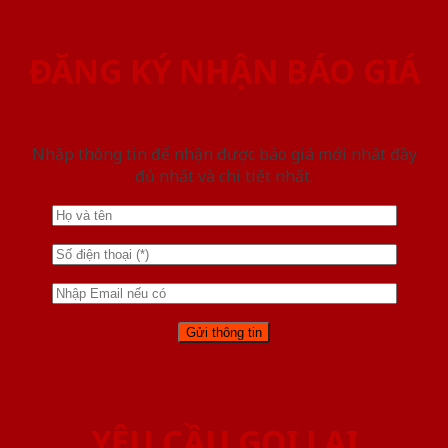
ĐĂNG KÝ NHẬN BÁO GIÁ
Nhập thông tin để nhận được báo giá mới nhât đầy
đủ nhất và chi tiết nhất.
YÊU CẦU GỌI LẠI