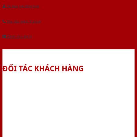
Tải báo giá tổng hợp
Yêu cầu gọi lại (3 phút)
Dành cho đại lý
ĐỐI TÁC KHÁCH HÀNG