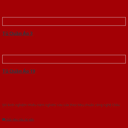
Tủ Quần Áo 3
Tủ Quần Áo 19
Với kinh nghiệm nhiêu năm nghiên cứu cửa theo tiêu chuẩn công nghệ Châu
Âu.Chúng tôi tự tin là nhà sản xuất & cung cấp hàng đầu tại Việt Nam!
Gửi yêu cầu tư vấn