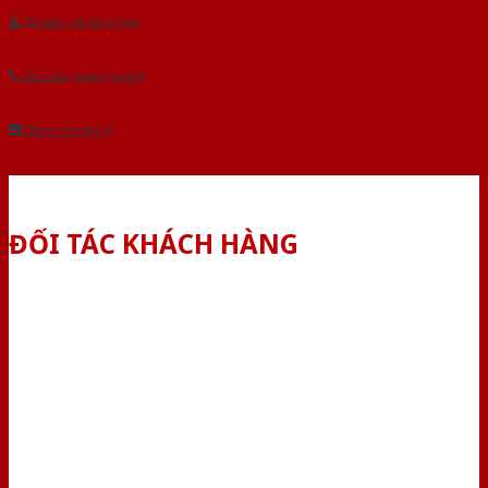
Tải báo giá tổng hợp
Yêu cầu gọi lại (3 phút)
Dành cho đại lý
ĐỐI TÁC KHÁCH HÀNG