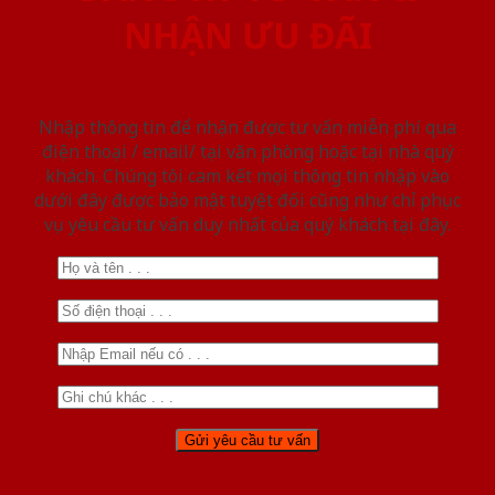
NHẬN ƯU ĐÃI
Nhập thông tin để nhận được tư vấn miễn phí qua
điện thoại / email/ tại văn phòng hoặc tại nhà quý
khách. Chúng tôi cam kết mọi thông tin nhập vào
dưới đây được bảo mật tuyệt đối cũng như chỉ phục
vụ yêu cầu tư vấn duy nhất của quý khách tại đây.