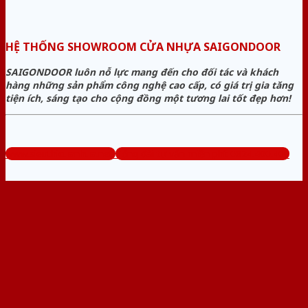
HỆ THỐNG SHOWROOM CỬA NHỰA SAIGONDOOR
SAIGONDOOR luôn nỗ lực mang đến cho đối tác và khách
hàng những sản phẩm công nghệ cao cấp, có giá trị gia tăng
tiện ích, sáng tạo cho cộng đồng một tương lai tốt đẹp hơn!
www.sieuthicuanhua.net
Tổng đài tư vấn miễn phí: 0824.400.400