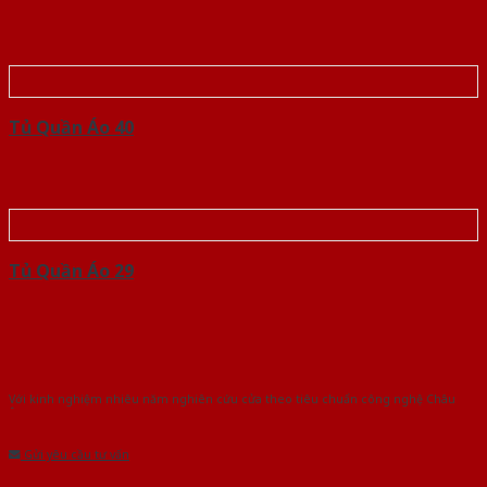
Tủ Quần Áo 40
Tủ Quần Áo 29
Với kinh nghiệm nhiêu năm nghiên cứu cửa theo tiêu chuẩn công nghệ Châu
Âu.Chúng tôi tự tin là nhà sản xuất & cung cấp hàng đầu tại Việt Nam!
Gửi yêu cầu tư vấn