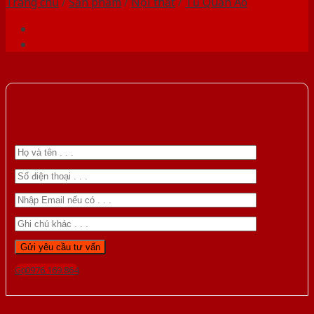
Trang chủ
/
Sản phẩm
/
Nội thất
/
Tủ Quần Áo
Gọi 0976.169.864