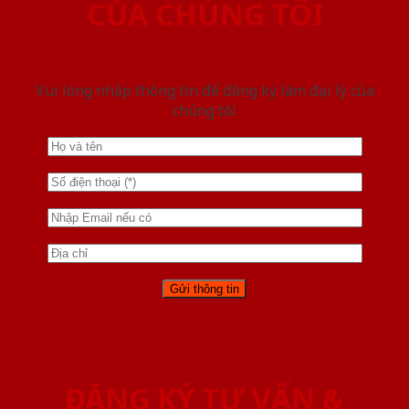
CỦA CHÚNG TÔI
Vui lòng nhập thông tin để đăng ký làm đại lý của
chúng tôi
ĐĂNG KÝ TƯ VẤN &