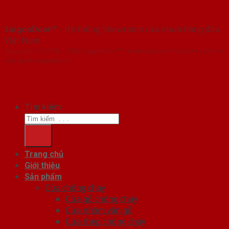
SaigonDoor™
- Hệ thống Showroom cửa nhựa hàng đầu
Việt Nam
Copyright ⓒ 2016 – 2026 SaigonDoor™ - www.bancuanhua.com | Đơn vị
chủ quản SaigonDoor
Tìm kiếm:
Trang chủ
Giới thiệu
Sản phẩm
Cửa chống cháy
Cửa gỗ chống cháy
Cửa nhôm vân gỗ
Cửa thép chống cháy