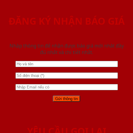
ĐĂNG KÝ NHẬN BÁO GIÁ
Nhập thông tin để nhận được báo giá mới nhât đầy
đủ nhất và chi tiết nhất.
YÊU CẦU GỌI LẠI