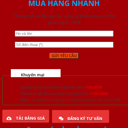
MUA HÀNG NHANH
Chúng tôi sẽ liên lạc lại với quý khách trong thời
gian ngắn nhất
Khuyến mại
Quà tặng đồ nội thất trang trí lên đến
1.000.000đ
Giảm trực tiếp khi mua đơn hàng lớn hơn
3.000.000đ
Nhiều ưu đãi lớn khi đăng ký tài khoản thành viên thân thiết
TẢI BẢNG GIÁ
ĐĂNG KÝ TƯ VẤN