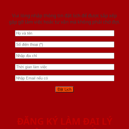
Vui lòng nhập thông tin đặt lịch để được sắp xếp
gặp gỡ làm việc hoăc tư vấn mà không phải chờ đợi.
ĐĂNG KÝ LÀM ĐẠI LÝ