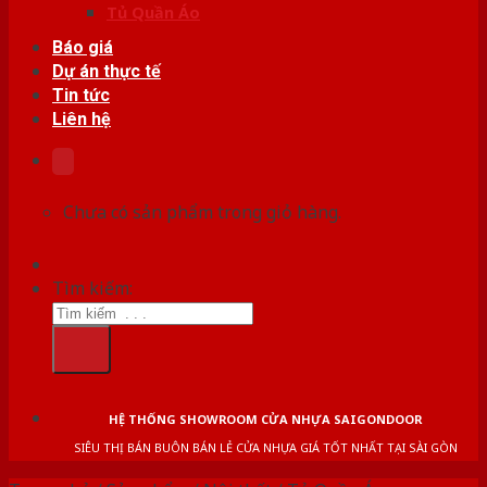
Tủ Quần Áo
Báo giá
Dự án thực tế
Tin tức
Liên hệ
Chưa có sản phẩm trong giỏ hàng.
Tìm kiếm:
HỆ THỐNG SHOWROOM CỬA NHỰA SAIGONDOOR
SIÊU THỊ BÁN BUÔN BÁN LẺ CỬA NHỰA GIÁ TỐT NHẤT TẠI SÀI GÒN