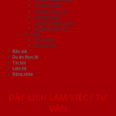
Cửa Nhựa Đẹp
Cửa Nhựa Giả Gỗ
Cửa Nhựa Gỗ
Cửa Nhựa Hàn Quốc
Cửa Nhựa Vân Gỗ
Nội thất
Tủ Kệ Bếp
Tủ Quần Áo
Báo giá
Dự án thực tế
Tin tức
Liên hệ
Đăng nhập
ĐẶT LỊCH LÀM VIỆC / TƯ
VẤN