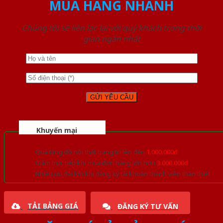
MUA HÀNG NHANH
Chúng tôi sẽ liên lạc lại với quý khách trong thời
gian ngắn nhất
Khuyến mại
Quà tặng đồ nội thất trang trí lên đến
1.000.000đ
Giảm trực tiếp khi mua đơn hàng lớn hơn
3.000.000đ
Nhiều ưu đãi lớn khi đăng ký tài khoản thành viên thân thiết
TẢI BẢNG GIÁ
ĐĂNG KÝ TƯ VẤN