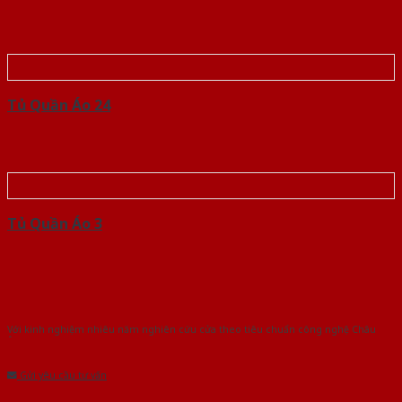
Tủ Quần Áo 24
Tủ Quần Áo 3
Với kinh nghiệm nhiêu năm nghiên cứu cửa theo tiêu chuẩn công nghệ Châu
Âu.Chúng tôi tự tin là nhà sản xuất & cung cấp hàng đầu tại Việt Nam!
Gửi yêu cầu tư vấn