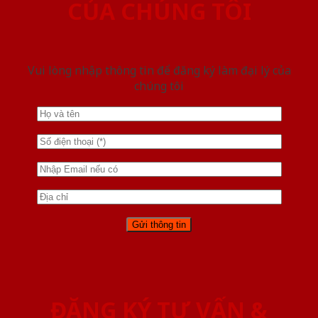
CỦA CHÚNG TÔI
Vui lòng nhập thông tin để đăng ký làm đại lý của
chúng tôi
ĐĂNG KÝ TƯ VẤN &