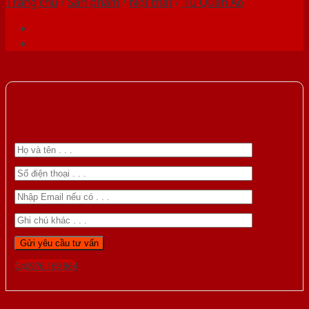
Trang chủ
/
Sản phẩm
/
Nội thất
/
Tủ Quần Áo
Gọi 0976.169.864