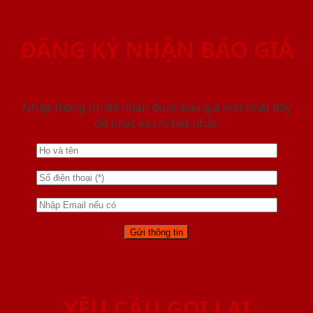
ĐĂNG KÝ NHẬN BÁO GIÁ
Nhập thông tin để nhận được báo giá mới nhât đầy
đủ nhất và chi tiết nhất.
YÊU CẦU GỌI LẠI