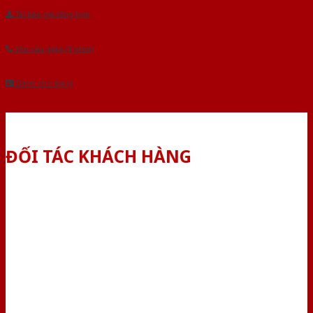
Tải báo giá tổng hợp
Yêu cầu gọi lại (3 phút)
Dành cho đại lý
ĐỐI TÁC KHÁCH HÀNG