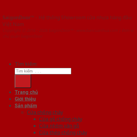
SaigonDoor™
- Hệ thống Showroom cửa nhựa hàng đầu
Việt Nam
Copyright ⓒ 2016 – 2026 SaigonDoor™ - www.bancuanhua.com | Đơn vị
chủ quản SaigonDoor
Tìm kiếm:
Trang chủ
Giới thiệu
Sản phẩm
Cửa chống cháy
Cửa gỗ chống cháy
Cửa nhôm vân gỗ
Cửa thép chống cháy