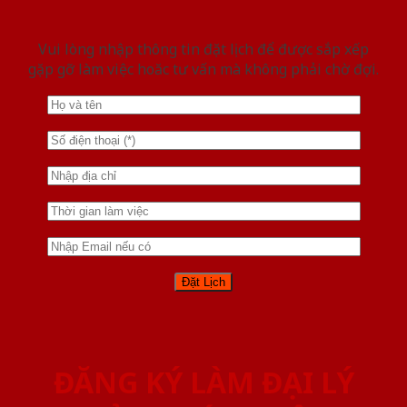
Vui lòng nhập thông tin đặt lịch để được sắp xếp
gặp gỡ làm việc hoăc tư vấn mà không phải chờ đợi.
ĐĂNG KÝ LÀM ĐẠI LÝ