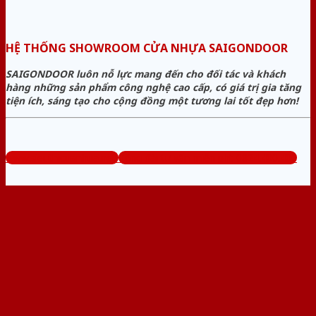
HỆ THỐNG SHOWROOM CỬA NHỰA SAIGONDOOR
SAIGONDOOR luôn nỗ lực mang đến cho đối tác và khách
hàng những sản phẩm công nghệ cao cấp, có giá trị gia tăng
tiện ích, sáng tạo cho cộng đồng một tương lai tốt đẹp hơn!
www.sieuthicuanhua.net
Tổng đài tư vấn miễn phí: 0824.400.400