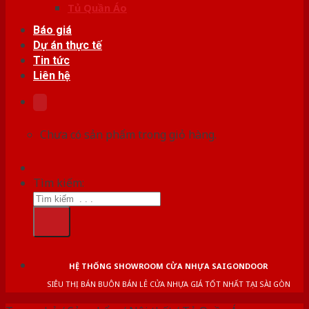
Tủ Quần Áo
Báo giá
Dự án thực tế
Tin tức
Liên hệ
Chưa có sản phẩm trong giỏ hàng.
Tìm kiếm:
HỆ THỐNG SHOWROOM CỬA NHỰA SAIGONDOOR
SIÊU THỊ BÁN BUÔN BÁN LẺ CỬA NHỰA GIÁ TỐT NHẤT TẠI SÀI GÒN