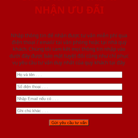
NHẬN ƯU ĐÃI
Nhập thông tin để nhận được tư vấn miễn phí qua
điện thoại / email/ tại văn phòng hoặc tại nhà quý
khách. Chúng tôi cam kết mọi thông tin nhập vào
dưới đây được bảo mật tuyệt đối cũng như chỉ phục
vụ yêu cầu tư vấn duy nhất của quý khách tại đây.