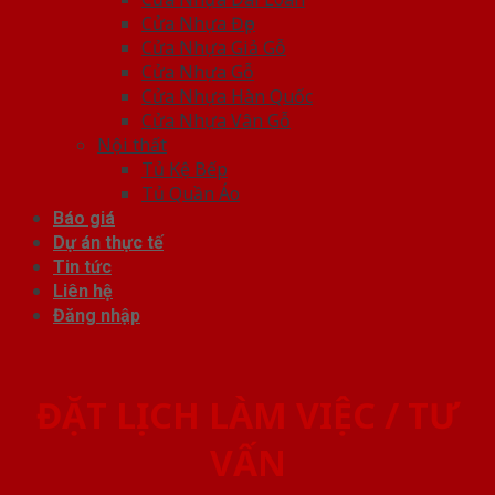
Cửa Nhựa Đẹp
Cửa Nhựa Giả Gỗ
Cửa Nhựa Gỗ
Cửa Nhựa Hàn Quốc
Cửa Nhựa Vân Gỗ
Nội thất
Tủ Kệ Bếp
Tủ Quần Áo
Báo giá
Dự án thực tế
Tin tức
Liên hệ
Đăng nhập
ĐẶT LỊCH LÀM VIỆC / TƯ
VẤN