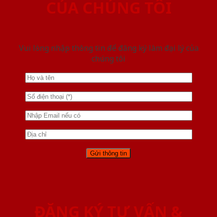
CỦA CHÚNG TÔI
Vui lòng nhập thông tin để đăng ký làm đại lý của
chúng tôi
ĐĂNG KÝ TƯ VẤN &