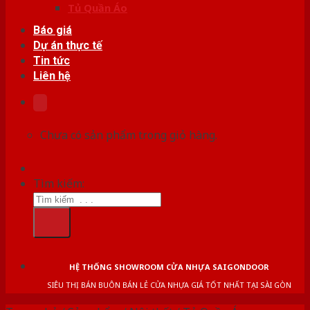
Tủ Quần Áo
Báo giá
Dự án thực tế
Tin tức
Liên hệ
Chưa có sản phẩm trong giỏ hàng.
Tìm kiếm:
HỆ THỐNG SHOWROOM CỬA NHỰA SAIGONDOOR
SIÊU THỊ BÁN BUÔN BÁN LẺ CỬA NHỰA GIÁ TỐT NHẤT TẠI SÀI GÒN