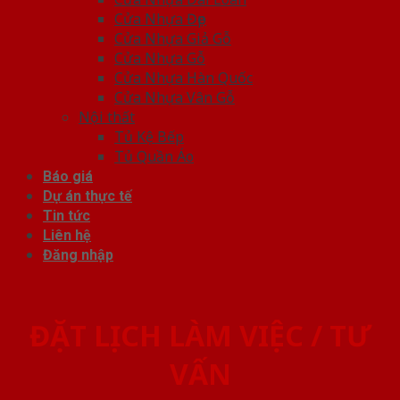
Cửa Nhựa Đẹp
Cửa Nhựa Giả Gỗ
Cửa Nhựa Gỗ
Cửa Nhựa Hàn Quốc
Cửa Nhựa Vân Gỗ
Nội thất
Tủ Kệ Bếp
Tủ Quần Áo
Báo giá
Dự án thực tế
Tin tức
Liên hệ
Đăng nhập
ĐẶT LỊCH LÀM VIỆC / TƯ
VẤN