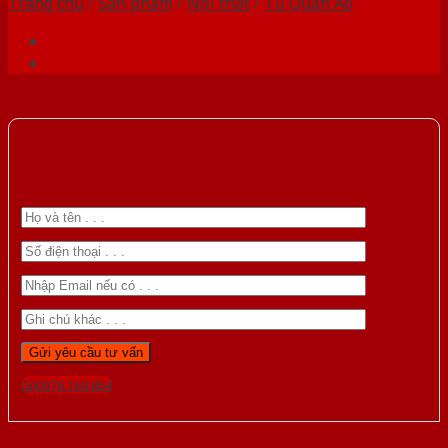
Trang chủ
/
Sản phẩm
/
Nội thất
/
Tủ Quần Áo
Gọi 0976.169.864