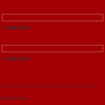
Tủ Quần Áo 50
Tủ Quần Áo 39
Với kinh nghiệm nhiêu năm nghiên cứu cửa theo tiêu chuẩn công nghệ Châu
Âu.Chúng tôi tự tin là nhà sản xuất & cung cấp hàng đầu tại Việt Nam!
Gửi yêu cầu tư vấn