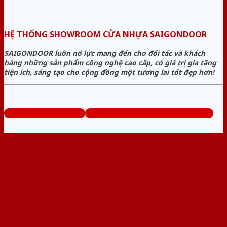
HỆ THỐNG SHOWROOM CỬA NHỰA SAIGONDOOR
SAIGONDOOR luôn nỗ lực mang đến cho đối tác và khách
hàng những sản phẩm công nghệ cao cấp, có giá trị gia tăng
tiện ích, sáng tạo cho cộng đồng một tương lai tốt đẹp hơn!
www.sieuthicuanhua.net
Tổng đài tư vấn miễn phí: 0824.400.400