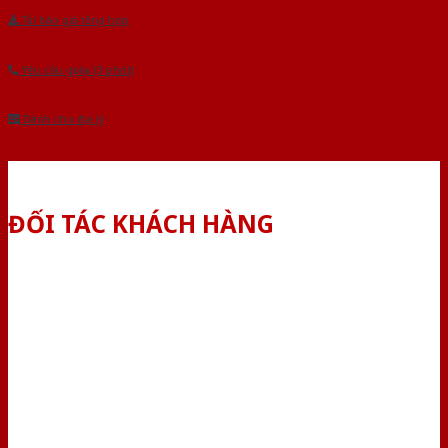
Tải báo giá tổng hợp
Yêu cầu gọi lại (3 phút)
Dành cho đại lý
ĐỐI TÁC KHÁCH HÀNG