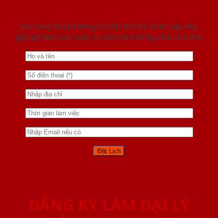
Vui lòng nhập thông tin đặt lịch để được sắp xếp
gặp gỡ làm việc hoăc tư vấn mà không phải chờ đợi.
ĐĂNG KÝ LÀM ĐẠI LÝ