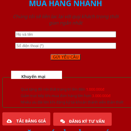
MUA HÀNG NHANH
Chúng tôi sẽ liên lạc lại với quý khách trong thời
gian ngắn nhất
Khuyến mại
Quà tặng đồ nội thất trang trí lên đến
1.000.000đ
Giảm trực tiếp khi mua đơn hàng lớn hơn
3.000.000đ
Nhiều ưu đãi lớn khi đăng ký tài khoản thành viên thân thiết
TẢI BẢNG GIÁ
ĐĂNG KÝ TƯ VẤN