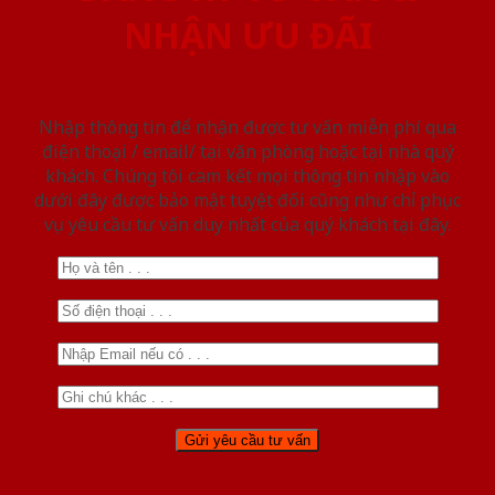
NHẬN ƯU ĐÃI
Nhập thông tin để nhận được tư vấn miễn phí qua
điện thoại / email/ tại văn phòng hoặc tại nhà quý
khách. Chúng tôi cam kết mọi thông tin nhập vào
dưới đây được bảo mật tuyệt đối cũng như chỉ phục
vụ yêu cầu tư vấn duy nhất của quý khách tại đây.