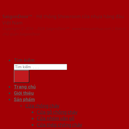
SaigonDoor™
- Hệ thống Showroom cửa nhựa hàng đầu
Việt Nam
Copyright ⓒ 2016 – 2026 SaigonDoor™ - www.bancuanhua.com | Đơn vị
chủ quản SaigonDoor
Tìm kiếm:
Trang chủ
Giới thiệu
Sản phẩm
Cửa chống cháy
Cửa gỗ chống cháy
Cửa nhôm vân gỗ
Cửa thép chống cháy