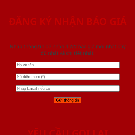
ĐĂNG KÝ NHẬN BÁO GIÁ
Nhập thông tin để nhận được báo giá mới nhât đầy
đủ nhất và chi tiết nhất.
YÊU CẦU GỌI LẠI