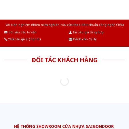
Với kinh nghiệm nhiêu năm nghiên cứu cửa theo tiêu chuẩn công nghệ Châu
Âu.Chúng tôi tự tin là nhà sản xuất & cung cấp hàng đầu tại Việt Nam!
Gửi yêu cầu tư vấn
Tải báo giá tổng hợp
Yêu cầu gọi lại (3 phút)
Dành cho đại lý
ĐỐI TÁC KHÁCH HÀNG
HỆ THỐNG SHOWROOM CỬA NHỰA SAIGONDOOR