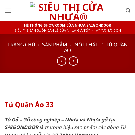
Skip
to
content
HỆ THỐNG SHOWROOM CỬA NHỰA SAIGONDOOR
SIÊU THỊ BÁN BUÔN BÁN LẺ CỬA NHỰA GIÁ TỐT NHẤT TẠI SÀI GÒN
TRANG CHỦ
/
SẢN PHẨM
/
NỘI THẤT
/
TỦ QUẦN
ÁO
Tủ Quần Áo 33
Tủ Gỗ – Gỗ công nghiêp – Nhựa và Nhựa gỗ tại
SAIGONDOOR
là thương hiệu sản phẩm các dòng Tủ
trong một chuỗi các hệ thống Showroom