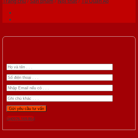
Trang chủ
/
Sản phẩm
/
Nội thất
/
Tủ Quần Áo
Gọi 0976.169.864