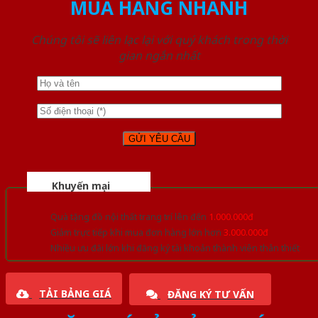
MUA HÀNG NHANH
Chúng tôi sẽ liên lạc lại với quý khách trong thời
gian ngắn nhất
Khuyến mại
Quà tặng đồ nội thất trang trí lên đến
1.000.000đ
Giảm trực tiếp khi mua đơn hàng lớn hơn
3.000.000đ
Nhiều ưu đãi lớn khi đăng ký tài khoản thành viên thân thiết
TẢI BẢNG GIÁ
ĐĂNG KÝ TƯ VẤN