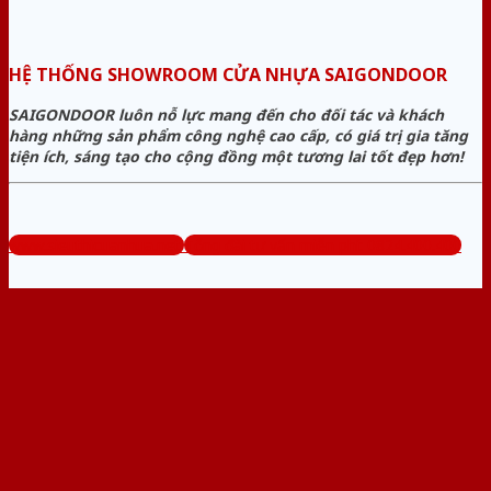
HỆ THỐNG SHOWROOM CỬA NHỰA SAIGONDOOR
SAIGONDOOR luôn nỗ lực mang đến cho đối tác và khách
hàng những sản phẩm công nghệ cao cấp, có giá trị gia tăng
tiện ích, sáng tạo cho cộng đồng một tương lai tốt đẹp hơn!
www.sieuthicuanhua.net
Tổng đài tư vấn miễn phí: 0824.400.400