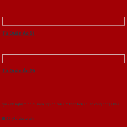
Tủ Quần Áo 51
Tủ Quần Áo 26
Với kinh nghiệm nhiêu năm nghiên cứu cửa theo tiêu chuẩn công nghệ Châu
Âu.Chúng tôi tự tin là nhà sản xuất & cung cấp hàng đầu tại Việt Nam!
Gửi yêu cầu tư vấn