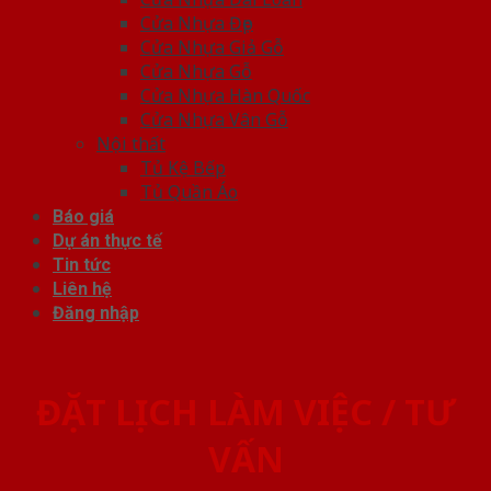
Cửa Nhựa Đẹp
Cửa Nhựa Giả Gỗ
Cửa Nhựa Gỗ
Cửa Nhựa Hàn Quốc
Cửa Nhựa Vân Gỗ
Nội thất
Tủ Kệ Bếp
Tủ Quần Áo
Báo giá
Dự án thực tế
Tin tức
Liên hệ
Đăng nhập
ĐẶT LỊCH LÀM VIỆC / TƯ
VẤN