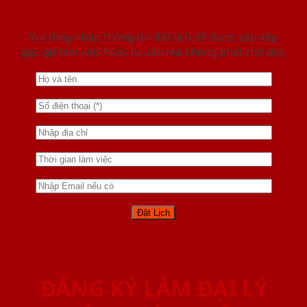
Vui lòng nhập thông tin đặt lịch để được sắp xếp
gặp gỡ làm việc hoăc tư vấn mà không phải chờ đợi.
ĐĂNG KÝ LÀM ĐẠI LÝ