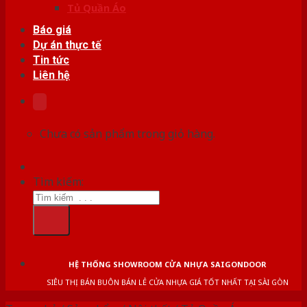
Tủ Quần Áo
Báo giá
Dự án thực tế
Tin tức
Liên hệ
Chưa có sản phẩm trong giỏ hàng.
Tìm kiếm:
HỆ THỐNG SHOWROOM CỬA NHỰA SAIGONDOOR
SIÊU THỊ BÁN BUÔN BÁN LẺ CỬA NHỰA GIÁ TỐT NHẤT TẠI SÀI GÒN