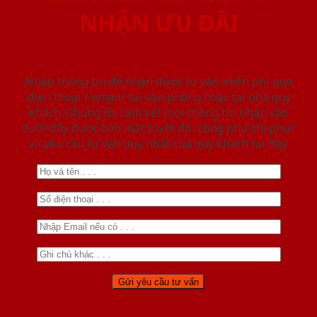
NHẬN ƯU ĐÃI
Nhập thông tin để nhận được tư vấn miễn phí qua
điện thoại / email/ tại văn phòng hoặc tại nhà quý
khách. Chúng tôi cam kết mọi thông tin nhập vào
dưới đây được bảo mật tuyệt đối cũng như chỉ phục
vụ yêu cầu tư vấn duy nhất của quý khách tại đây.