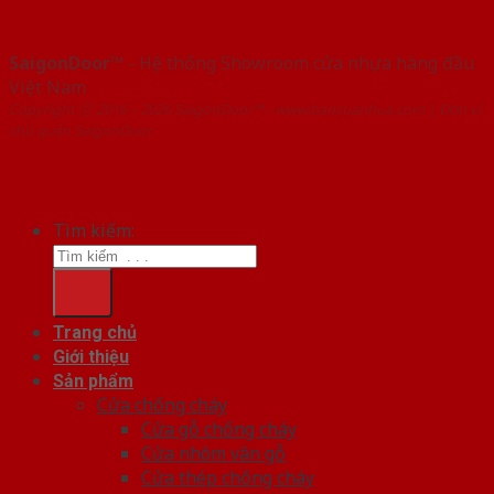
SaigonDoor™
- Hệ thống Showroom cửa nhựa hàng đầu
Việt Nam
Copyright ⓒ 2016 – 2026 SaigonDoor™ - www.bancuanhua.com | Đơn vị
chủ quản SaigonDoor
Tìm kiếm:
Trang chủ
Giới thiệu
Sản phẩm
Cửa chống cháy
Cửa gỗ chống cháy
Cửa nhôm vân gỗ
Cửa thép chống cháy