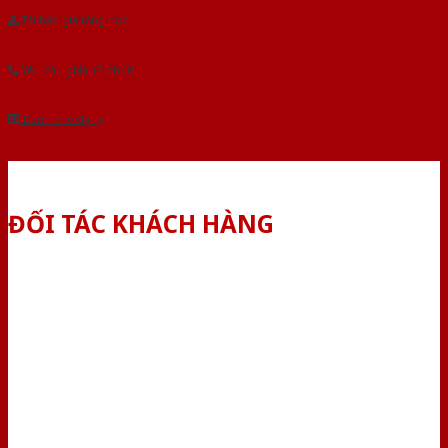
Tải báo giá tổng hợp
Yêu cầu gọi lại (3 phút)
Dành cho đại lý
ĐỐI TÁC KHÁCH HÀNG