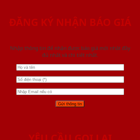
ĐĂNG KÝ NHẬN BÁO GIÁ
Nhập thông tin để nhận được báo giá mới nhât đầy
đủ nhất và chi tiết nhất.
YÊU CẦU GỌI LẠI