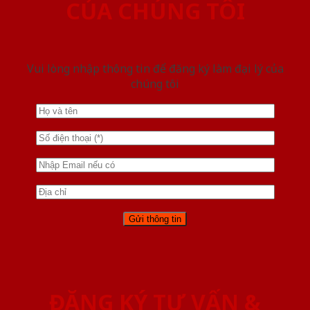
CỦA CHÚNG TÔI
Vui lòng nhập thông tin để đăng ký làm đại lý của
chúng tôi
ĐĂNG KÝ TƯ VẤN &