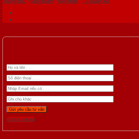
Trang chủ
/
Sản phẩm
/
Nội thất
/
Tủ Quần Áo
Gọi 0976.169.864