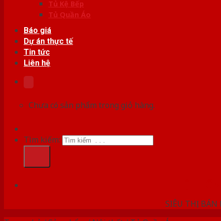
Tủ Kệ Bếp
Tủ Quần Áo
Báo giá
Dự án thực tế
Tin tức
Liên hệ
Chưa có sản phẩm trong giỏ hàng.
Tìm kiếm:
HỆ THỐ
SIÊU THỊ BÁN