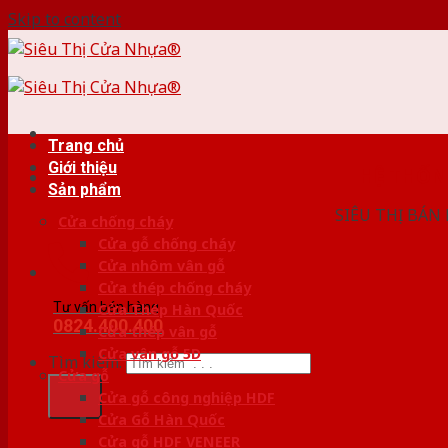
Skip to content
Trang chủ
Giới thiệu
HỆ THỐ
Sản phẩm
SIÊU THỊ BÁN
Cửa chống cháy
Cửa gỗ chống cháy
Cửa nhôm vân gỗ
Cửa thép chống cháy
Tư vấn bán hàng
Cửa Thép Hàn Quốc
0824.400.400
Cửa thép vân gỗ
Cửa vân gỗ 5D
Tìm kiếm:
Cửa gỗ
Cửa gỗ công nghiệp HDF
Cửa Gỗ Hàn Quốc
Cửa gỗ HDF VENEER