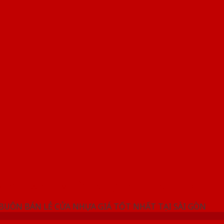
NG SHOWROOM CỬA NHỰA SAIGONDOOR
 BUÔN BÁN LẺ CỬA NHỰA GIÁ TỐT NHẤT TẠI SÀI GÒN