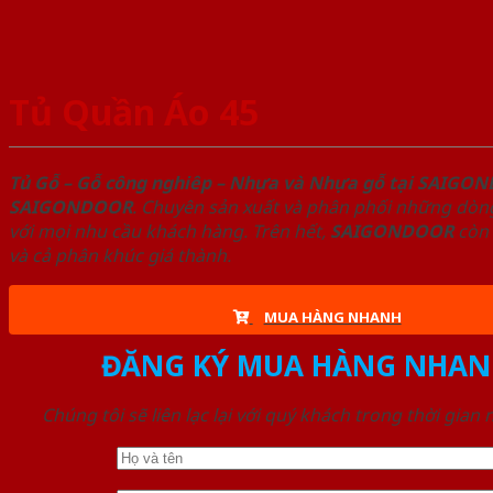
Tủ Quần Áo 45
Tủ Gỗ – Gỗ công nghiêp – Nhựa và Nhựa gỗ tại SAIGO
SAIGONDOOR
. Chuyên sản xuất và phân phối những dòng
với mọi nhu cầu khách hàng. Trên hết,
SAIGONDOOR
còn 
và cả phân khúc giá thành.
MUA HÀNG NHANH
ĐĂNG KÝ MUA HÀNG NHAN
Chúng tôi sẽ liên lạc lại với quý khách trong thời gian