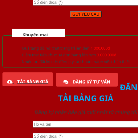
Khuyến mại
Quà tặng đồ nội thất trang trí lên đến
1.000.000đ
Giảm trực tiếp khi mua đơn hàng lớn hơn
3.000.000đ
Nhiều ưu đãi lớn khi đăng ký tài khoản thành viên thân thiết
TẢI BẢNG GIÁ
ĐĂNG KÝ TƯ VẤN
ĐĂN
TẢI BẢNG GIÁ
Đăng ký nhận báo giá mới nhất từ chúng tôi