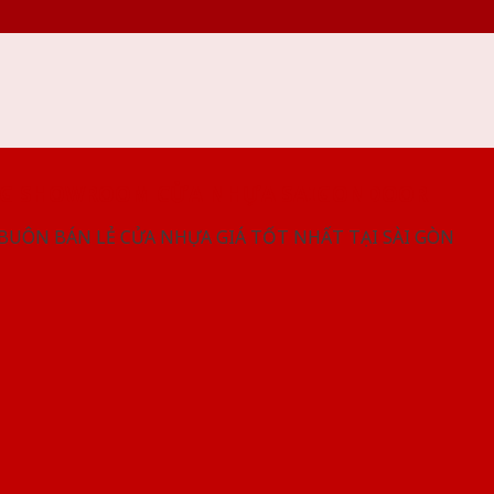
NG SHOWROOM CỬA NHỰA SAIGONDOOR
 BUÔN BÁN LẺ CỬA NHỰA GIÁ TỐT NHẤT TẠI SÀI GÒN